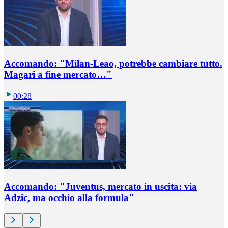
Accomando: "Milan-Leao, potrebbe cambiare tutto.
Magari a fine mercato…"
00:28
Accomando: "Juventus, mercato in uscita: via
Adzic, ma occhio alla formula"