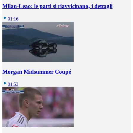
Milan-Leao: le parti si riavvicinano, i dettagli
01:16
Morgan Midsummer Coupé
01:53