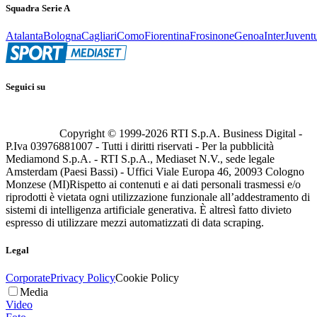
Squadra Serie A
Atalanta
Bologna
Cagliari
Como
Fiorentina
Frosinone
Genoa
Inter
Juvent
Seguici su
Copyright © 1999-
2026
RTI S.p.A. Business Digital -
P.Iva 03976881007 - Tutti i diritti riservati - Per la pubblicità
Mediamond S.p.A. - RTI S.p.A., Mediaset N.V., sede legale
Amsterdam (Paesi Bassi) - Uffici Viale Europa 46, 20093 Cologno
Monzese (MI)
Rispetto ai contenuti e ai dati personali trasmessi e/o
riprodotti è vietata ogni utilizzazione funzionale all’addestramento di
sistemi di intelligenza artificiale generativa. È altresì fatto divieto
espresso di utilizzare mezzi automatizzati di data scraping.
Legal
Corporate
Privacy Policy
Cookie Policy
Media
Video