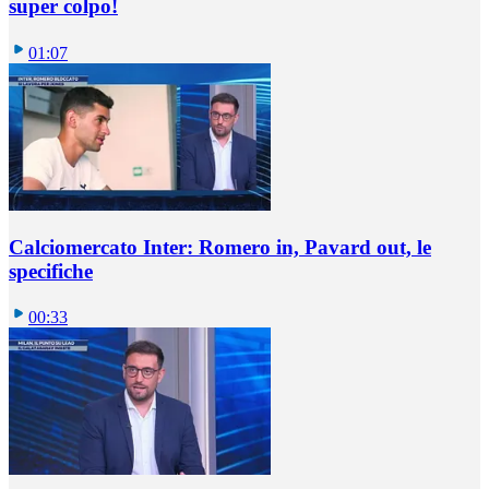
super colpo!
01:07
Calciomercato Inter: Romero in, Pavard out, le
specifiche
00:33