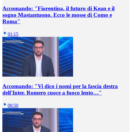
Accomando: "Fiorentina, il futuro di Kean e il
sogno Mastantuono. Ecco le mosse di Como e
Roma"
01:15
Accomando: "Vi dico i nomi per la fascia destra
dell'Inter. Romero cuoce a fuoco lento…"
00:50