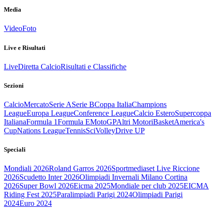
Media
Video
Foto
Live e Risultati
Live
Diretta Calcio
Risultati e Classifiche
Sezioni
Calcio
Mercato
Serie A
Serie B
Coppa Italia
Champions
League
Europa League
Conference League
Calcio Estero
Supercoppa
Italiana
Formula 1
Formula E
MotoGP
Altri Motori
Basket
America's
Cup
Nations League
Tennis
Sci
Volley
Drive UP
Speciali
Mondiali 2026
Roland Garros 2026
Sportmediaset Live Riccione
2026
Scudetto Inter 2026
Olimpiadi Invernali Milano Cortina
2026
Super Bowl 2026
Eicma 2025
Mondiale per club 2025
EICMA
Riding Fest 2025
Paralimpiadi Parigi 2024
Olimpiadi Parigi
2024
Euro 2024