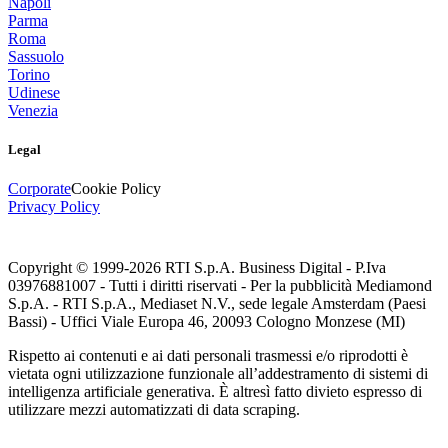
Napoli
Parma
Roma
Sassuolo
Torino
Udinese
Venezia
Legal
Corporate
Cookie Policy
Privacy Policy
Copyright © 1999-
2026
RTI S.p.A. Business Digital - P.Iva
03976881007 - Tutti i diritti riservati - Per la pubblicità Mediamond
S.p.A. - RTI S.p.A., Mediaset N.V., sede legale Amsterdam (Paesi
Bassi) - Uffici Viale Europa 46, 20093 Cologno Monzese (MI)
Rispetto ai contenuti e ai dati personali trasmessi e/o riprodotti è
vietata ogni utilizzazione funzionale all’addestramento di sistemi di
intelligenza artificiale generativa. È altresì fatto divieto espresso di
utilizzare mezzi automatizzati di data scraping.