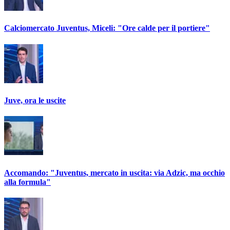
Calciomercato Juventus, Miceli: "Ore calde per il portiere"
Juve, ora le uscite
Accomando: "Juventus, mercato in uscita: via Adzic, ma occhio
alla formula"