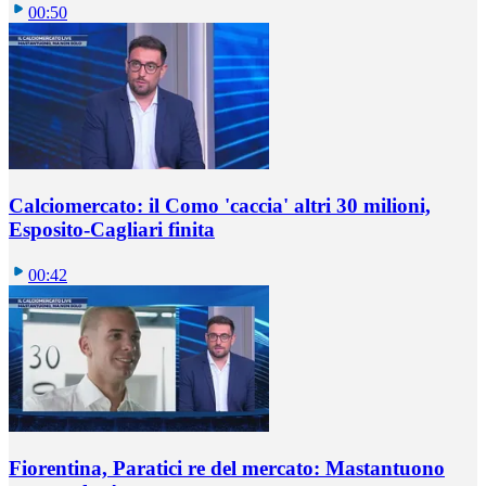
00:50
Calciomercato: il Como 'caccia' altri 30 milioni,
Esposito-Cagliari finita
00:42
Fiorentina, Paratici re del mercato: Mastantuono