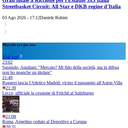
Gran finale a Riccione per l'Estathé 3x3 Italia
Streetbasket Circuit: All Star e DKB regine d'Italia
03 Ago 2026 - 17:12
Daniele Rubini
Mercato ora per ora
Vedi tutti
23:02
Sassuolo, Aquilani: "Mercato? Mi fido della società, ma in difesa
non ho neanche un titolare"
21:49
Ruggeri lascia l'Atletico Madrid: vicino il passaggio all'Aston Villa
21:39
Lecce, ufficiale la cessione di Früchtl al Salisburgo
21:08
Roma, Angelino ceduto al Deportivo a Coruna
20:31