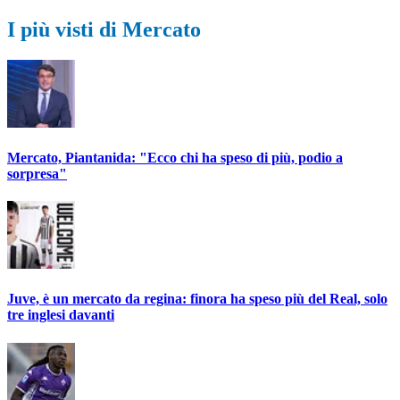
I più visti di Mercato
Mercato, Piantanida: "Ecco chi ha speso di più, podio a
sorpresa"
Juve, è un mercato da regina: finora ha speso più del Real, solo
tre inglesi davanti