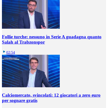
Follie turche: nessuno in Serie A guadagna quanto
Salah al Trabzonspor
02:54
Calciomercato, svincolati: 12 giocatori a zero euro
per sognare gratis