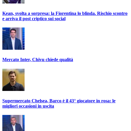
Kean, svolta a sorpresa: la Fiorentina lo blinda. Rischio scontro
e arriva il post criptico sui social
Mercato Inter, Chivu chiede qualità
Supermercato Chelsea, Barco è il 43° giocatore in rosa: le
migliori occasioni in uscita