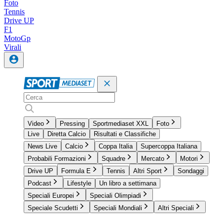
Foto
Tennis
Drive UP
F1
MotoGp
Virali
Video
Pressing
Sportmediaset XXL
Foto
Live
Diretta Calcio
Risultati e Classifiche
News Live
Calcio
Coppa Italia
Supercoppa Italiana
Probabili Formazioni
Squadre
Mercato
Motori
Drive UP
Formula E
Tennis
Altri Sport
Sondaggi
Podcast
Lifestyle
Un libro a settimana
Speciali Europei
Speciali Olimpiadi
Speciale Scudetti
Speciali Mondiali
Altri Speciali