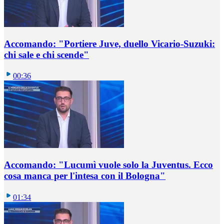
Accomando: "Portiere Juve, duello Vicario-Suzuki:
chi sale e chi scende"
00:36
Accomando: "Lucumì vuole solo la Juventus. Ecco
cosa manca per l'intesa con il Bologna"
01:34