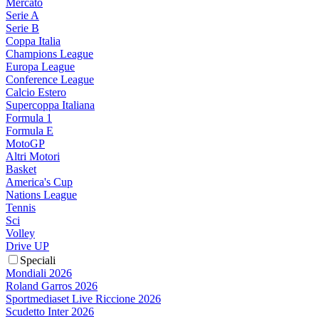
Mercato
Serie A
Serie B
Coppa Italia
Champions League
Europa League
Conference League
Calcio Estero
Supercoppa Italiana
Formula 1
Formula E
MotoGP
Altri Motori
Basket
America's Cup
Nations League
Tennis
Sci
Volley
Drive UP
Speciali
Mondiali 2026
Roland Garros 2026
Sportmediaset Live Riccione 2026
Scudetto Inter 2026