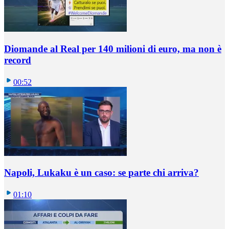
Diomande al Real per 140 milioni di euro, ma non è
record
00:52
Napoli, Lukaku è un caso: se parte chi arriva?
01:10