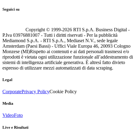
Seguici su
Copyright © 1999-
2026
RTI S.p.A. Business Digital -
P.Iva 03976881007 - Tutti i diritti riservati - Per la pubblicità
Mediamond S.p.A. - RTI S.p.A., Mediaset N.V., sede legale
Amsterdam (Paesi Bassi) - Uffici Viale Europa 46, 20093 Cologno
Monzese (MI)
Rispetto ai contenuti e ai dati personali trasmessi e/o
riprodotti è vietata ogni utilizzazione funzionale all’addestramento di
sistemi di intelligenza artificiale generativa. È altresì fatto divieto
espresso di utilizzare mezzi automatizzati di data scraping.
Legal
Corporate
Privacy Policy
Cookie Policy
Media
Video
Foto
Live e Risultati