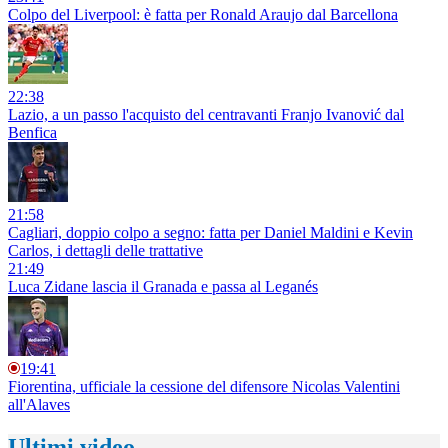
Colpo del Liverpool: è fatta per Ronald Araujo dal Barcellona
22:38
Lazio, a un passo l'acquisto del centravanti Franjo Ivanović dal
Benfica
21:58
Cagliari, doppio colpo a segno: fatta per Daniel Maldini e Kevin
Carlos, i dettagli delle trattative
21:49
Luca Zidane lascia il Granada e passa al Leganés
19:41
Fiorentina, ufficiale la cessione del difensore Nicolas Valentini
all'Alaves
Ultimi video