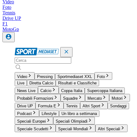
Video
Foto
Tennis
Drive UP
F1
MotoGp
Video
Pressing
Sportmediaset XXL
Foto
Live
Diretta Calcio
Risultati e Classifiche
News Live
Calcio
Coppa Italia
Supercoppa Italiana
Probabili Formazioni
Squadre
Mercato
Motori
Drive UP
Formula E
Tennis
Altri Sport
Sondaggi
Podcast
Lifestyle
Un libro a settimana
Speciali Europei
Speciali Olimpiadi
Speciale Scudetti
Speciali Mondiali
Altri Speciali