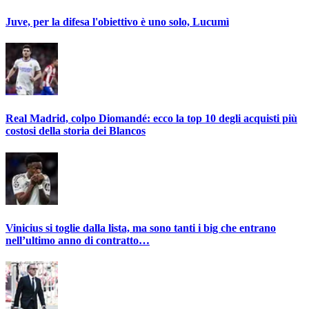
Juve, per la difesa l'obiettivo è uno solo, Lucumì
Real Madrid, colpo Diomandé: ecco la top 10 degli acquisti più
costosi della storia dei Blancos
Vinicius si toglie dalla lista, ma sono tanti i big che entrano
nell’ultimo anno di contratto…