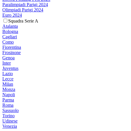
Paralimpiadi Parigi 2024
Olimpiadi Parigi 2024
Euro 2024
Squadra Serie A
Atalanta
Bologna
Cagliari
Como
Fiorentina
Frosinone
Genoa
Inter
Juventus
Lazio
Lecce
Milan
Monza
Napoli
Parma
Roma
Sassuolo
Torino
Udinese
Venezia