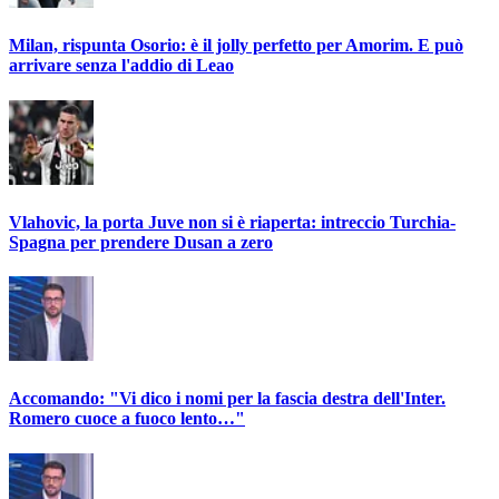
Milan, rispunta Osorio: è il jolly perfetto per Amorim. E può
arrivare senza l'addio di Leao
Vlahovic, la porta Juve non si è riaperta: intreccio Turchia-
Spagna per prendere Dusan a zero
Accomando: "Vi dico i nomi per la fascia destra dell'Inter.
Romero cuoce a fuoco lento…"