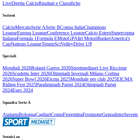
Live
Diretta Calcio
Risultati e Classifiche
Sezioni
Calcio
Mercato
Serie A
Serie B
Coppa Italia
Champions
League
Europa League
Conference League
Calcio Estero
Supercoppa
Italiana
Formula 1
Formula E
MotoGP
Altri Motori
Basket
America's
Cup
Nations League
Tennis
Sci
Volley
Drive UP
Speciali
Mondiali 2026
Roland Garros 2026
Sportmediaset Live Riccione
2026
Scudetto Inter 2026
Olimpiadi Invernali Milano Cortina
2026
Super Bowl 2026
Eicma 2025
Mondiale per club 2025
EICMA
Riding Fest 2025
Paralimpiadi Parigi 2024
Olimpiadi Parigi
2024
Euro 2024
Squadra Serie A
Atalanta
Bologna
Cagliari
Como
Fiorentina
Frosinone
Genoa
Inter
Juvent
Seguici su