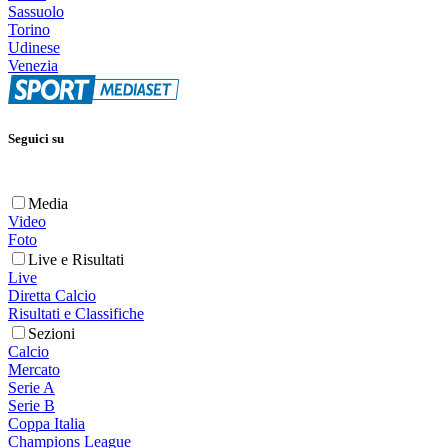
Sassuolo
Torino
Udinese
Venezia
Seguici su
Media
Video
Foto
Live e Risultati
Live
Diretta Calcio
Risultati e Classifiche
Sezioni
Calcio
Mercato
Serie A
Serie B
Coppa Italia
Champions League