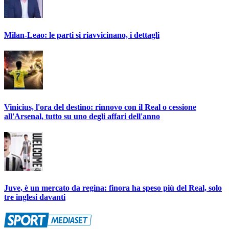
Milan-Leao: le parti si riavvicinano, i dettagli
Vinicius, l'ora del destino: rinnovo con il Real o cessione
all'Arsenal, tutto su uno degli affari dell'anno
Juve, è un mercato da regina: finora ha speso più del Real, solo
tre inglesi davanti