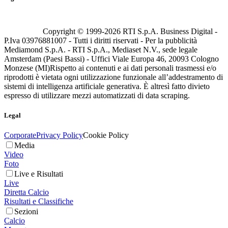
Copyright © 1999-
2026
RTI S.p.A. Business Digital -
P.Iva 03976881007 - Tutti i diritti riservati - Per la pubblicità
Mediamond S.p.A. - RTI S.p.A., Mediaset N.V., sede legale
Amsterdam (Paesi Bassi) - Uffici Viale Europa 46, 20093 Cologno
Monzese (MI)
Rispetto ai contenuti e ai dati personali trasmessi e/o
riprodotti è vietata ogni utilizzazione funzionale all’addestramento di
sistemi di intelligenza artificiale generativa. È altresì fatto divieto
espresso di utilizzare mezzi automatizzati di data scraping.
Legal
Corporate
Privacy Policy
Cookie Policy
Media
Video
Foto
Live e Risultati
Live
Diretta Calcio
Risultati e Classifiche
Sezioni
Calcio