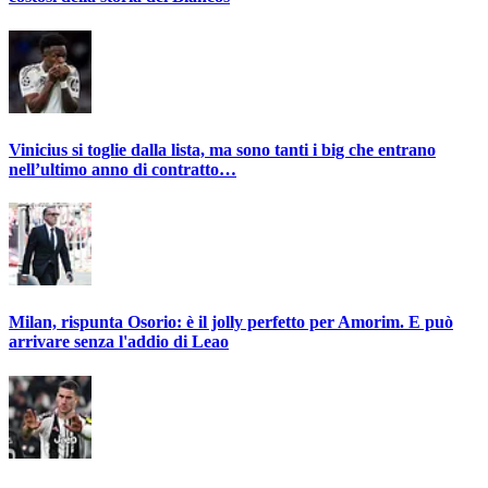
Vinicius si toglie dalla lista, ma sono tanti i big che entrano
nell’ultimo anno di contratto…
Milan, rispunta Osorio: è il jolly perfetto per Amorim. E può
arrivare senza l'addio di Leao