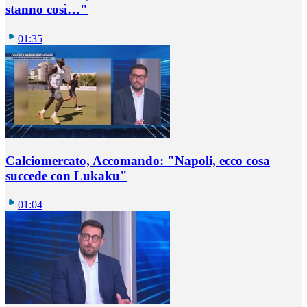
stanno così…"
01:35
Calciomercato, Accomando: "Napoli, ecco cosa
succede con Lukaku"
01:04