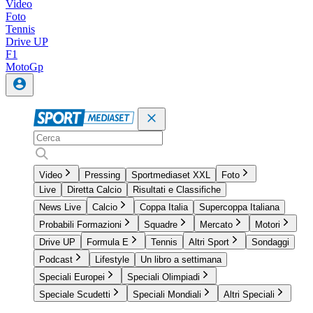
Video
Foto
Tennis
Drive UP
F1
MotoGp
Video
Pressing
Sportmediaset XXL
Foto
Live
Diretta Calcio
Risultati e Classifiche
News Live
Calcio
Coppa Italia
Supercoppa Italiana
Probabili Formazioni
Squadre
Mercato
Motori
Drive UP
Formula E
Tennis
Altri Sport
Sondaggi
Podcast
Lifestyle
Un libro a settimana
Speciali Europei
Speciali Olimpiadi
Speciale Scudetti
Speciali Mondiali
Altri Speciali