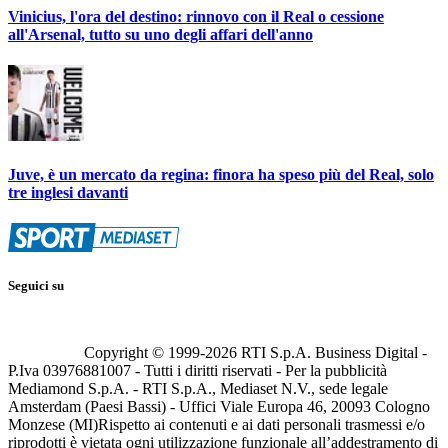
Vinicius, l'ora del destino: rinnovo con il Real o cessione
all'Arsenal, tutto su uno degli affari dell'anno
Juve, è un mercato da regina: finora ha speso più del Real, solo
tre inglesi davanti
Seguici su
Copyright © 1999-
2026
RTI S.p.A. Business Digital -
P.Iva 03976881007 - Tutti i diritti riservati - Per la pubblicità
Mediamond S.p.A. - RTI S.p.A., Mediaset N.V., sede legale
Amsterdam (Paesi Bassi) - Uffici Viale Europa 46, 20093 Cologno
Monzese (MI)
Rispetto ai contenuti e ai dati personali trasmessi e/o
riprodotti è vietata ogni utilizzazione funzionale all’addestramento di