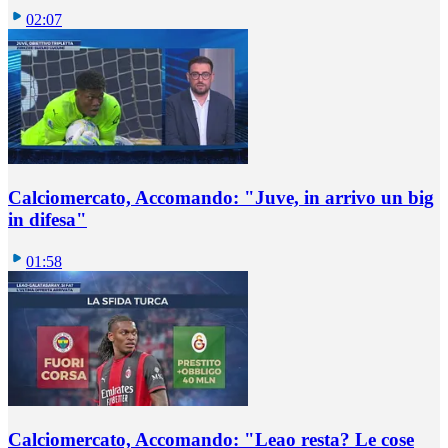
02:07
Calciomercato, Accomando: "Juve, in arrivo un big
in difesa"
01:58
Calciomercato, Accomando: "Leao resta? Le cose