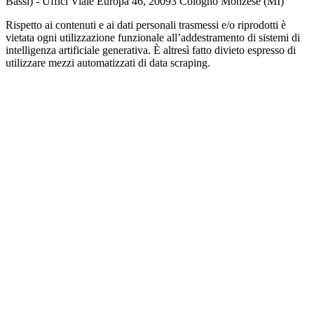
Bassi) - Uffici Viale Europa 46, 20093 Cologno Monzese (MI)
Rispetto ai contenuti e ai dati personali trasmessi e/o riprodotti è
vietata ogni utilizzazione funzionale all’addestramento di sistemi di
intelligenza artificiale generativa. È altresì fatto divieto espresso di
utilizzare mezzi automatizzati di data scraping.