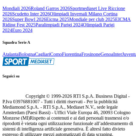
Mondiali 2026
Roland Garros 2026
Sportmediaset Live Riccione
2026
Scudetto Inter 2026
Olimpiadi Invernali Milano Cortina
2026
Super Bowl 2026
Eicma 2025
Mondiale per club 2025
EICMA
Riding Fest 2025
Paralimpiadi Parigi 2024
Olimpiadi Parigi
2024
Euro 2024
Squadra Serie A
Atalanta
Bologna
Cagliari
Como
Fiorentina
Frosinone
Genoa
Inter
Juvent
Seguici su
Copyright © 1999-
2026
RTI S.p.A. Business Digital -
P.Iva 03976881007 - Tutti i diritti riservati - Per la pubblicità
Mediamond S.p.A. - RTI S.p.A., Mediaset N.V., sede legale
Amsterdam (Paesi Bassi) - Uffici Viale Europa 46, 20093 Cologno
Monzese (MI)
Rispetto ai contenuti e ai dati personali trasmessi e/o
riprodotti è vietata ogni utilizzazione funzionale all’addestramento di
sistemi di intelligenza artificiale generativa. È altresì fatto divieto
espresso di utilizzare mezzi automatizzati di data scraping.