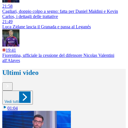
21:58
Cagliari, doppio colpo a segno: fatta per Daniel Maldini e Kevin
Carlos, i dettagli delle trattative
21:49
Luca Zidane lascia il Granada e passa al Leganés
19:41
Fiorentina, ufficiale la cessione del difensore Nicolas Valentini
all'Alaves
Ultimi video
Vedi tutti
01:04