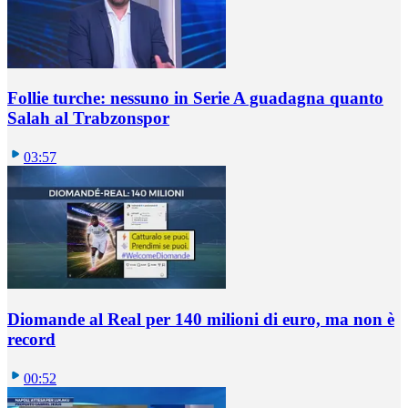
Follie turche: nessuno in Serie A guadagna quanto
Salah al Trabzonspor
03:57
Diomande al Real per 140 milioni di euro, ma non è
record
00:52