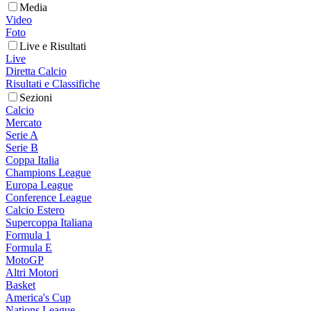
Media
Video
Foto
Live e Risultati
Live
Diretta Calcio
Risultati e Classifiche
Sezioni
Calcio
Mercato
Serie A
Serie B
Coppa Italia
Champions League
Europa League
Conference League
Calcio Estero
Supercoppa Italiana
Formula 1
Formula E
MotoGP
Altri Motori
Basket
America's Cup
Nations League