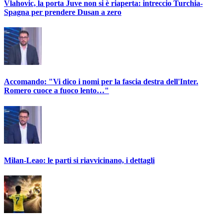
Vlahovic, la porta Juve non si è riaperta: intreccio Turchia-
Spagna per prendere Dusan a zero
Accomando: "Vi dico i nomi per la fascia destra dell'Inter.
Romero cuoce a fuoco lento…"
Milan-Leao: le parti si riavvicinano, i dettagli