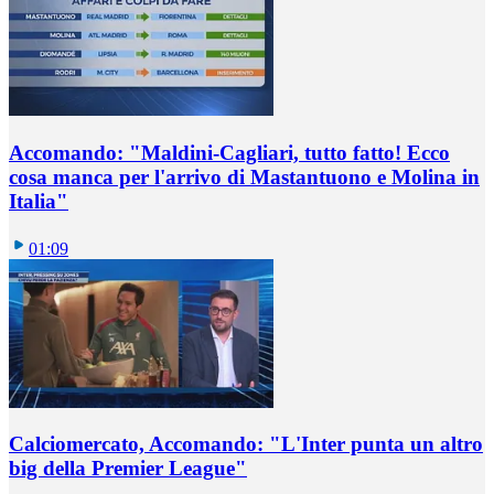
Accomando: "Maldini-Cagliari, tutto fatto! Ecco
cosa manca per l'arrivo di Mastantuono e Molina in
Italia"
01:09
Calciomercato, Accomando: "L'Inter punta un altro
big della Premier League"