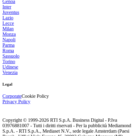
Genoa
Inter
Juventus
Lazio
Lecce
Milan
Monza
Napoli
Parma
Roma
Sassuolo
Torino
Udinese
Venezia
Legal
Corporate
Cookie Policy
Privacy Policy
Copyright © 1999-
2026
RTI S.p.A. Business Digital - P.Iva
03976881007 - Tutti i diritti riservati - Per la pubblicità Mediamond
S.p.A. - RTI S.p.A., Mediaset N.V., sede legale Amsterdam (Paesi