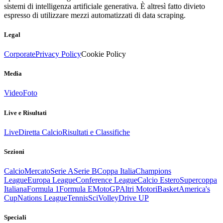
sistemi di intelligenza artificiale generativa. È altresì fatto divieto
espresso di utilizzare mezzi automatizzati di data scraping.
Legal
Corporate
Privacy Policy
Cookie Policy
Media
Video
Foto
Live e Risultati
Live
Diretta Calcio
Risultati e Classifiche
Sezioni
Calcio
Mercato
Serie A
Serie B
Coppa Italia
Champions
League
Europa League
Conference League
Calcio Estero
Supercoppa
Italiana
Formula 1
Formula E
MotoGP
Altri Motori
Basket
America's
Cup
Nations League
Tennis
Sci
Volley
Drive UP
Speciali