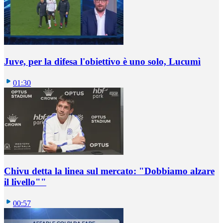
Juve, per la difesa l'obiettivo è uno solo, Lucumì
01:30
Chivu detta la linea sul mercato: "Dobbiamo alzare
il livello""
00:57