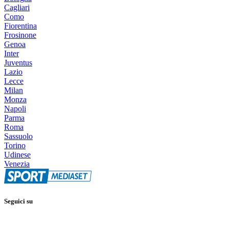
Cagliari
Como
Fiorentina
Frosinone
Genoa
Inter
Juventus
Lazio
Lecce
Milan
Monza
Napoli
Parma
Roma
Sassuolo
Torino
Udinese
Venezia
Seguici su