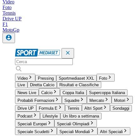
Video
Foto
Tennis
Drive UP
F1
MotoGp
Video
Pressing
Sportmediaset XXL
Foto
Live
Diretta Calcio
Risultati e Classifiche
News Live
Calcio
Coppa Italia
Supercoppa Italiana
Probabili Formazioni
Squadre
Mercato
Motori
Drive UP
Formula E
Tennis
Altri Sport
Sondaggi
Podcast
Lifestyle
Un libro a settimana
Speciali Europei
Speciali Olimpiadi
Speciale Scudetti
Speciali Mondiali
Altri Speciali