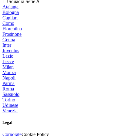
Squadra Serie A
Atalanta
Bologna
Cagliari
Como
Fiorentina
Frosinone
Genoa
Inter
Juventus
Lazio
Lecce
Milan
Monza
Napoli
Parma
Roma
Sassuolo
Torino
Udinese
Venezia
Legal
Corporate
Cookie Policy