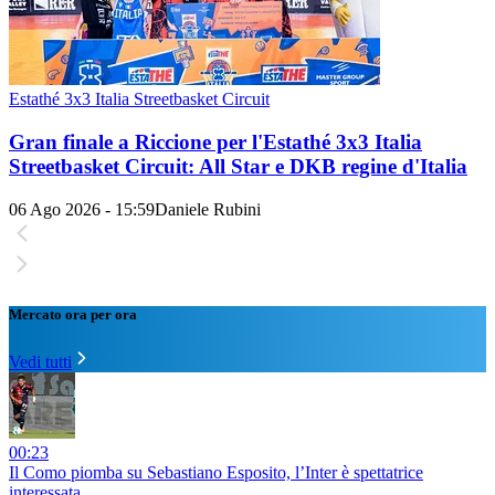
Estathé 3x3 Italia Streetbasket Circuit
Gran finale a Riccione per l'Estathé 3x3 Italia
Streetbasket Circuit: All Star e DKB regine d'Italia
06 Ago 2026 - 15:59
Daniele Rubini
Mercato ora per ora
Vedi tutti
00:23
Il Como piomba su Sebastiano Esposito, l’Inter è spettatrice
interessata…