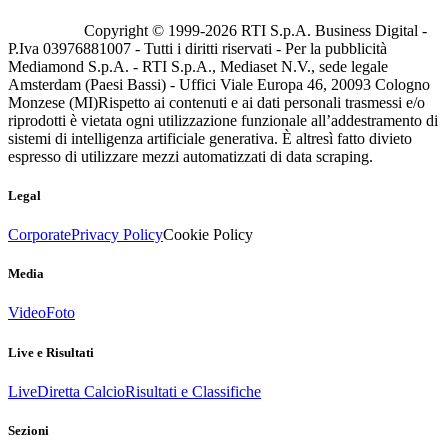
Copyright © 1999-
2026
RTI S.p.A. Business Digital -
P.Iva 03976881007 - Tutti i diritti riservati - Per la pubblicità
Mediamond S.p.A. - RTI S.p.A., Mediaset N.V., sede legale
Amsterdam (Paesi Bassi) - Uffici Viale Europa 46, 20093 Cologno
Monzese (MI)
Rispetto ai contenuti e ai dati personali trasmessi e/o
riprodotti è vietata ogni utilizzazione funzionale all’addestramento di
sistemi di intelligenza artificiale generativa. È altresì fatto divieto
espresso di utilizzare mezzi automatizzati di data scraping.
Legal
Corporate
Privacy Policy
Cookie Policy
Media
Video
Foto
Live e Risultati
Live
Diretta Calcio
Risultati e Classifiche
Sezioni