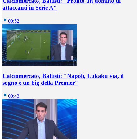
Calciomercato, Battisti: "Pronto un domino di
attaccanti in Serie A"
00:52
Calciomercato, Battisti: "Napoli, Lukaku via, il
sogno è un big della Premier"
00:43