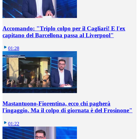
Accomando: "Triplo colpo per il Cagliari! E l'ex
capitano del Barcellona passa al Liverpool"
01:28
Mastantuono-Fiorentina, ecco chi pagherà
l'ingaggio. Ma il colpo di giornata è del Frosinone"
01:22