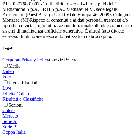
P.Iva 03976881007 - Tutti i diritti riservati - Per la pubblicità
Mediamond S.p.A. - RTI S.p.A., Mediaset N.V., sede legale
Amsterdam (Paesi Bassi) - Uffici Viale Europa 46, 20093 Cologno
Monzese (MI)
Rispetto ai contenuti e ai dati personali trasmessi e/o
riprodotti è vietata ogni utilizzazione funzionale all’addestramento di
sistemi di intelligenza artificiale generativa. È altresì fatto divieto
espresso di utilizzare mezzi automatizzati di data scraping.
Legal
Corporate
Privacy Policy
Cookie Policy
Media
Video
Foto
Live e Risultati
Live
Diretta Calcio
Risultati e Classifiche
Sezioni
Calcio
Mercato
Serie A
Serie B
Coppa Italia