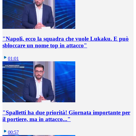
"Napoli, ecco la squadra che vuole Lukaku. E può
sbloccare un nome top in attacco"
01:01
"Spalletti ha due priorità! Giornata importante per
il portiere, ma in attacco..."
00:57