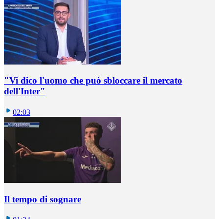
"Vi dico l'uomo che può sbloccare il mercato
dell'Inter"
02:03
Il tempo di sognare