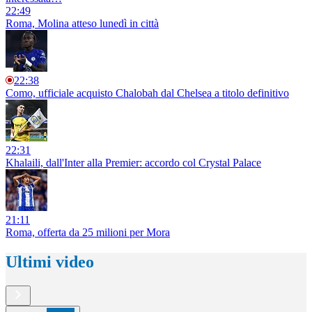
22:49
Roma, Molina atteso lunedì in città
22:38
Como, ufficiale acquisto Chalobah dal Chelsea a titolo definitivo
22:31
Khalaili, dall'Inter alla Premier: accordo col Crystal Palace
21:11
Roma, offerta da 25 milioni per Mora
Ultimi video