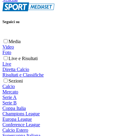
Seguici su
Media
Video
Foto
Live e Risultati
Live
Diretta Calcio
Risultati e Classifiche
Sezioni
Calcio
Mercato
Serie A
Serie B
Coppa Italia
Champions League
Europa League
Conference League
Calcio Estero
Supercoppa Italiana