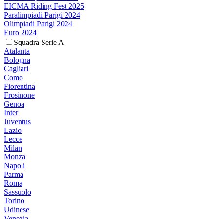
EICMA Riding Fest 2025
Paralimpiadi Parigi 2024
Olimpiadi Parigi 2024
Euro 2024
Squadra Serie A
Atalanta
Bologna
Cagliari
Como
Fiorentina
Frosinone
Genoa
Inter
Juventus
Lazio
Lecce
Milan
Monza
Napoli
Parma
Roma
Sassuolo
Torino
Udinese
Venezia