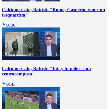
Calciomercato, Battisti: "Roma, Gasperini vuole un
trequartista"
00:36
Calciomercato, Battisti: "Inter, In pole c'è un
centrocampista"
00:41