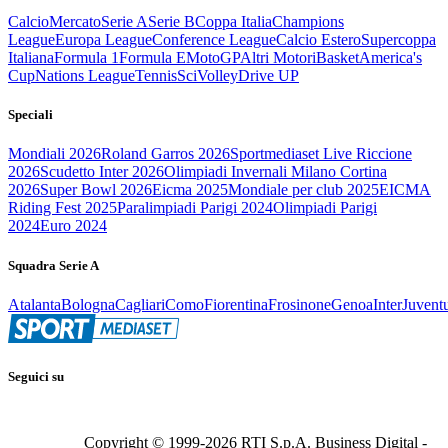
Calcio
Mercato
Serie A
Serie B
Coppa Italia
Champions
League
Europa League
Conference League
Calcio Estero
Supercoppa
Italiana
Formula 1
Formula E
MotoGP
Altri Motori
Basket
America's
Cup
Nations League
Tennis
Sci
Volley
Drive UP
Speciali
Mondiali 2026
Roland Garros 2026
Sportmediaset Live Riccione
2026
Scudetto Inter 2026
Olimpiadi Invernali Milano Cortina
2026
Super Bowl 2026
Eicma 2025
Mondiale per club 2025
EICMA
Riding Fest 2025
Paralimpiadi Parigi 2024
Olimpiadi Parigi
2024
Euro 2024
Squadra Serie A
Atalanta
Bologna
Cagliari
Como
Fiorentina
Frosinone
Genoa
Inter
Juvent
Seguici su
Copyright © 1999-
2026
RTI S.p.A. Business Digital -