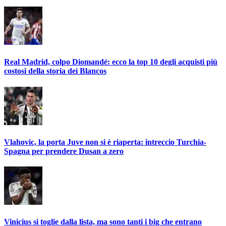
Real Madrid, colpo Diomandé: ecco la top 10 degli acquisti più
costosi della storia dei Blancos
Vlahovic, la porta Juve non si è riaperta: intreccio Turchia-
Spagna per prendere Dusan a zero
Vinicius si toglie dalla lista, ma sono tanti i big che entrano