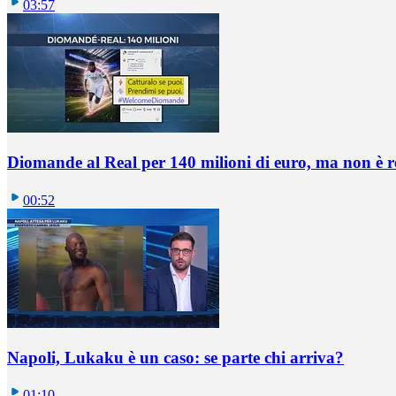
03:57
Diomande al Real per 140 milioni di euro, ma non è 
00:52
Napoli, Lukaku è un caso: se parte chi arriva?
01:10