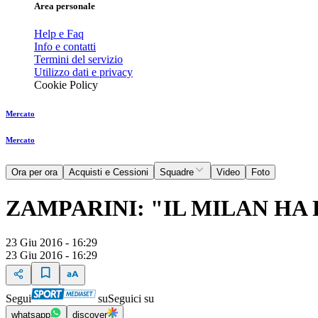
Area personale
Help e Faq
Info e contatti
Termini del servizio
Utilizzo dati e privacy
Cookie Policy
Mercato
Mercato
Ora per ora
Acquisti e Cessioni
Squadre
Video
Foto
ZAMPARINI: "IL MILAN HA
23 Giu 2016 - 16:29
23 Giu 2016 - 16:29
Segui
su
Seguici su
whatsapp
discover