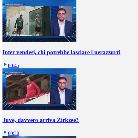
Inter vendesi, chi potrebbe lasciare i nerazzurri
00:45
Juve, davvero arriva Zirkzee?
00:30