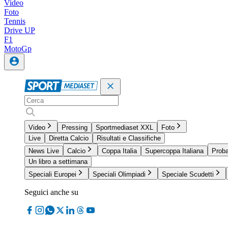
Video
Foto
Tennis
Drive UP
F1
MotoGp
Video
Pressing
Sportmediaset XXL
Foto
Live
Diretta Calcio
Risultati e Classifiche
News Live
Calcio
Coppa Italia
Supercoppa Italiana
Proba
Un libro a settimana
Speciali Europei
Speciali Olimpiadi
Speciale Scudetti
Seguici anche su