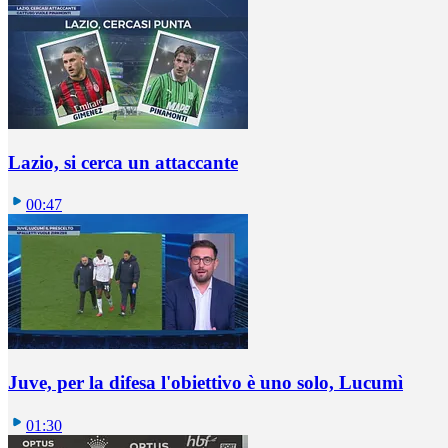
Lazio, si cerca un attaccante
00:47
Juve, per la difesa l'obiettivo è uno solo, Lucumì
01:30