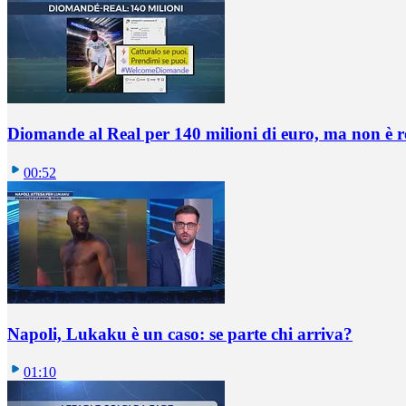
Diomande al Real per 140 milioni di euro, ma non è 
00:52
Napoli, Lukaku è un caso: se parte chi arriva?
01:10