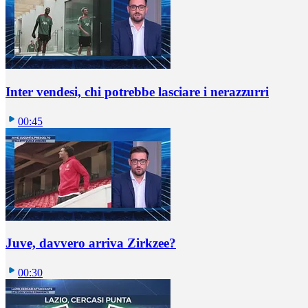
Inter vendesi, chi potrebbe lasciare i nerazzurri
00:45
Juve, davvero arriva Zirkzee?
00:30