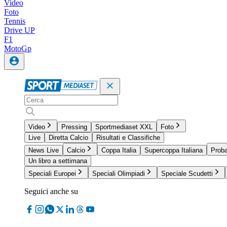
Video
Foto
Tennis
Drive UP
F1
MotoGp
Video
Pressing
Sportmediaset XXL
Foto
Live
Diretta Calcio
Risultati e Classifiche
News Live
Calcio
Coppa Italia
Supercoppa Italiana
Proba
Un libro a settimana
Speciali Europei
Speciali Olimpiadi
Speciale Scudetti
Seguici anche su