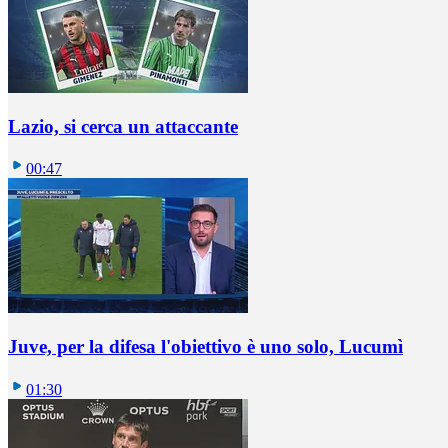
Lazio, si cerca un attaccante
00:47
Juve, per la difesa l'obiettivo è uno solo, Lucumì
01:30