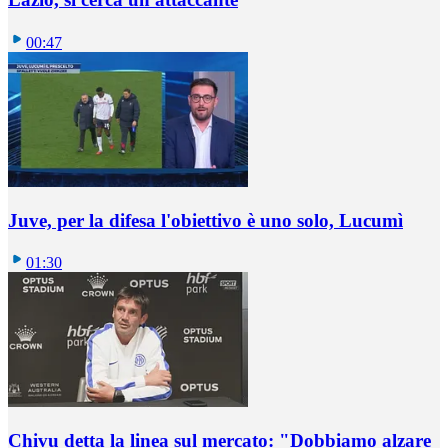
00:47
Juve, per la difesa l'obiettivo è uno solo, Lucumì
01:30
Chivu detta la linea sul mercato: "Dobbiamo alzare