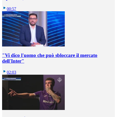
00:57
"Vi dico l'uomo che può sbloccare il mercato
dell'Inter"
02:03