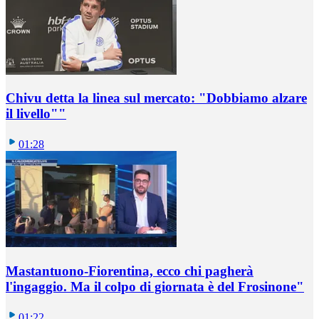
Chivu detta la linea sul mercato: "Dobbiamo alzare
il livello""
01:28
Mastantuono-Fiorentina, ecco chi pagherà
l'ingaggio. Ma il colpo di giornata è del Frosinone"
01:22