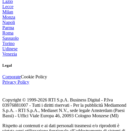
Lazio
Lecce
Milan
Monza
Napoli
Parma
Roma
Sassuolo
Torino
Udinese
Venezia
Legal
Corporate
Cookie Policy
Privacy Policy
Copyright © 1999-
2026
RTI S.p.A. Business Digital - P.Iva
03976881007 - Tutti i diritti riservati - Per la pubblicità Mediamond
S.p.A. - RTI S.p.A., Mediaset N.V., sede legale Amsterdam (Paesi
Bassi) - Uffici Viale Europa 46, 20093 Cologno Monzese (MI)
Rispetto ai contenuti e ai dati personali trasmessi e/o riprodotti è
vietata ogni utilizzazione funzionale all’addestramento di sistemi di