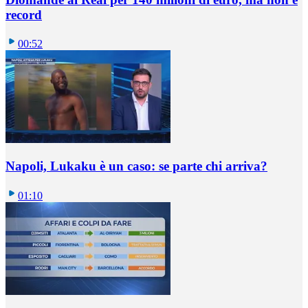
record
00:52
Napoli, Lukaku è un caso: se parte chi arriva?
01:10