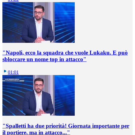
"Napoli, ecco la squadra che vuole Lukaku. E può
sbloccare un nome top in attacco"
01:01
"Spalletti ha due priorità! Giornata importante per
il portiere, ma in attacco..."