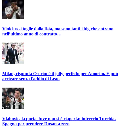
Vinicius si toglie dalla lista, ma sono tanti i big che entrano
nell’ultimo anno di contratto…
Milan, rispunta Osorio: è il jolly perfetto per Amorim. E può
arrivare senza l'addio di Leao
Vlahovic, la porta Juve non si è riaperta: intreccio Turchia-
Spagna per prendere Dusan a zero