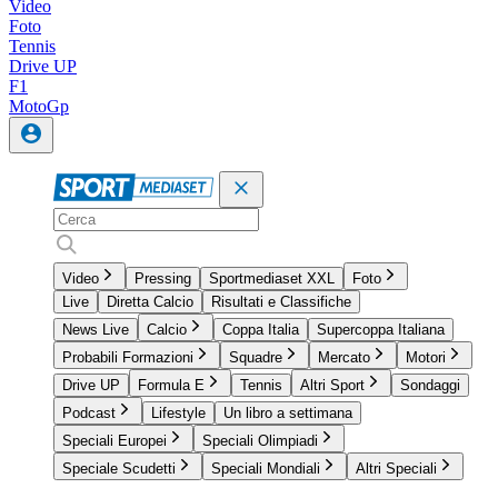
Video
Foto
Tennis
Drive UP
F1
MotoGp
Video
Pressing
Sportmediaset XXL
Foto
Live
Diretta Calcio
Risultati e Classifiche
News Live
Calcio
Coppa Italia
Supercoppa Italiana
Probabili Formazioni
Squadre
Mercato
Motori
Drive UP
Formula E
Tennis
Altri Sport
Sondaggi
Podcast
Lifestyle
Un libro a settimana
Speciali Europei
Speciali Olimpiadi
Speciale Scudetti
Speciali Mondiali
Altri Speciali