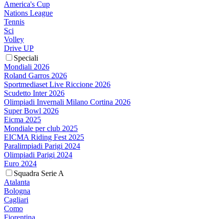
America's Cup
Nations League
Tennis
Sci
Volley
Drive UP
Speciali
Mondiali 2026
Roland Garros 2026
Sportmediaset Live Riccione 2026
Scudetto Inter 2026
Olimpiadi Invernali Milano Cortina 2026
Super Bowl 2026
Eicma 2025
Mondiale per club 2025
EICMA Riding Fest 2025
Paralimpiadi Parigi 2024
Olimpiadi Parigi 2024
Euro 2024
Squadra Serie A
Atalanta
Bologna
Cagliari
Como
Fiorentina