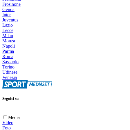
Frosinone
Genoa
Inter
Juventus
Lazio
Lecce
Milan
Monza
Napoli
Parma
Roma
Sassuolo
Torino
Udinese
Venezia
Seguici su
Media
Video
Foto