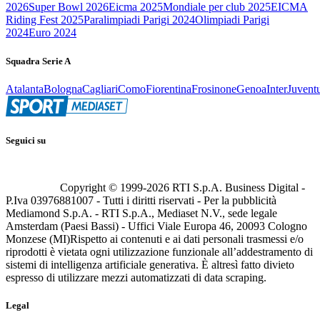
2026
Super Bowl 2026
Eicma 2025
Mondiale per club 2025
EICMA
Riding Fest 2025
Paralimpiadi Parigi 2024
Olimpiadi Parigi
2024
Euro 2024
Squadra Serie A
Atalanta
Bologna
Cagliari
Como
Fiorentina
Frosinone
Genoa
Inter
Juvent
Seguici su
Copyright © 1999-
2026
RTI S.p.A. Business Digital -
P.Iva 03976881007 - Tutti i diritti riservati - Per la pubblicità
Mediamond S.p.A. - RTI S.p.A., Mediaset N.V., sede legale
Amsterdam (Paesi Bassi) - Uffici Viale Europa 46, 20093 Cologno
Monzese (MI)
Rispetto ai contenuti e ai dati personali trasmessi e/o
riprodotti è vietata ogni utilizzazione funzionale all’addestramento di
sistemi di intelligenza artificiale generativa. È altresì fatto divieto
espresso di utilizzare mezzi automatizzati di data scraping.
Legal