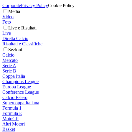
Corporate
Privacy Policy
Cookie Policy
Media
Video
Foto
Live e Risultati
Live
Diretta Calcio
Risultati e Classifiche
Sezioni
Calcio
Mercato
Serie A
Serie B
Coppa Italia
Champions League
Europa League
Conference League
Calcio Estero
Supercoppa Italiana
Formula 1
Formula E
MotoGP
Altri Motori
Basket