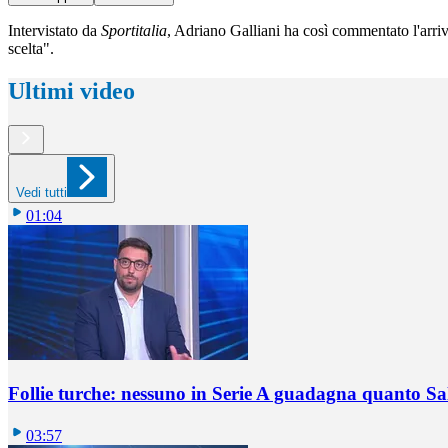
Intervistato da
Sportitalia
, Adriano Galliani ha così commentato l'arri
scelta".
Ultimi video
Vedi tutti
01:04
Follie turche: nessuno in Serie A guadagna quanto S
03:57