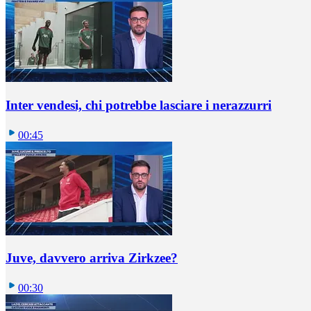
Inter vendesi, chi potrebbe lasciare i nerazzurri
00:45
Juve, davvero arriva Zirkzee?
00:30