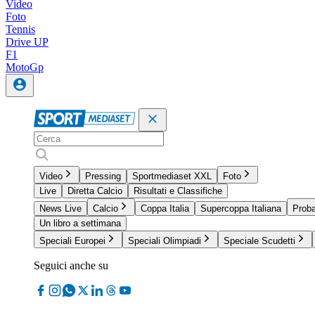
Video
Foto
Tennis
Drive UP
F1
MotoGp
Video
Pressing
Sportmediaset XXL
Foto
Live
Diretta Calcio
Risultati e Classifiche
News Live
Calcio
Coppa Italia
Supercoppa Italiana
Proba
Un libro a settimana
Speciali Europei
Speciali Olimpiadi
Speciale Scudetti
Seguici anche su