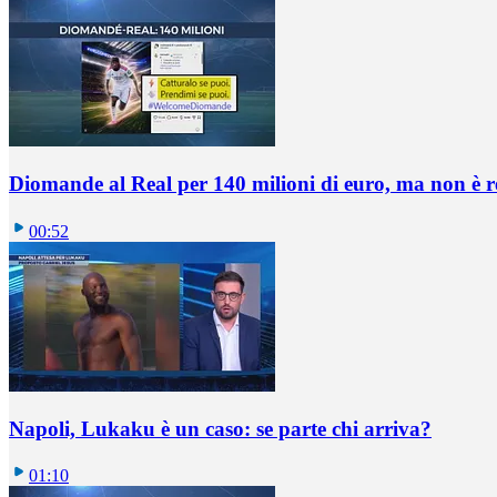
Diomande al Real per 140 milioni di euro, ma non è 
00:52
Napoli, Lukaku è un caso: se parte chi arriva?
01:10