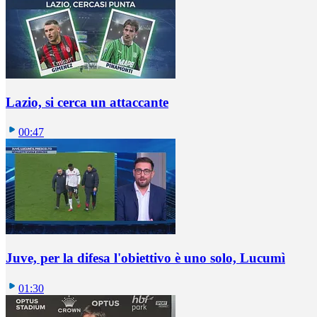
Lazio, si cerca un attaccante
00:47
Juve, per la difesa l'obiettivo è uno solo, Lucumì
01:30