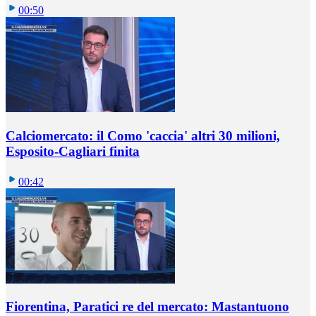
00:50
Calciomercato: il Como 'caccia' altri 30 milioni,
Esposito-Cagliari finita
00:42
Fiorentina, Paratici re del mercato: Mastantuono