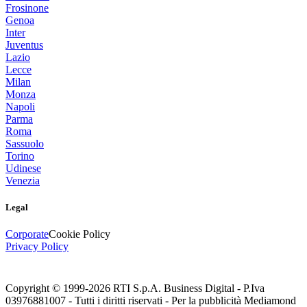
Frosinone
Genoa
Inter
Juventus
Lazio
Lecce
Milan
Monza
Napoli
Parma
Roma
Sassuolo
Torino
Udinese
Venezia
Legal
Corporate
Cookie Policy
Privacy Policy
Copyright © 1999-
2026
RTI S.p.A. Business Digital - P.Iva
03976881007 - Tutti i diritti riservati - Per la pubblicità Mediamond