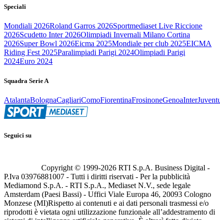
Speciali
Mondiali 2026
Roland Garros 2026
Sportmediaset Live Riccione
2026
Scudetto Inter 2026
Olimpiadi Invernali Milano Cortina
2026
Super Bowl 2026
Eicma 2025
Mondiale per club 2025
EICMA
Riding Fest 2025
Paralimpiadi Parigi 2024
Olimpiadi Parigi
2024
Euro 2024
Squadra Serie A
Atalanta
Bologna
Cagliari
Como
Fiorentina
Frosinone
Genoa
Inter
Juvent
Seguici su
Copyright © 1999-
2026
RTI S.p.A. Business Digital -
P.Iva 03976881007 - Tutti i diritti riservati - Per la pubblicità
Mediamond S.p.A. - RTI S.p.A., Mediaset N.V., sede legale
Amsterdam (Paesi Bassi) - Uffici Viale Europa 46, 20093 Cologno
Monzese (MI)
Rispetto ai contenuti e ai dati personali trasmessi e/o
riprodotti è vietata ogni utilizzazione funzionale all’addestramento di