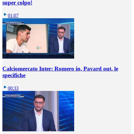
super colpo!
01:07
Calciomercato Inter: Romero in, Pavard out, le
specifiche
00:33