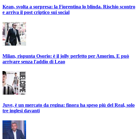
Kean, svolta a sorpresa: la Fiorentina lo blinda. Rischio scontro
e arriva il post criptico sui social
Milan, rispunta Osorio: è il jolly perfetto per Amorim. E può
arrivare senza l'addio di Leao
Juve, è un mercato da regina: finora ha speso più del Real, solo
tre inglesi davanti