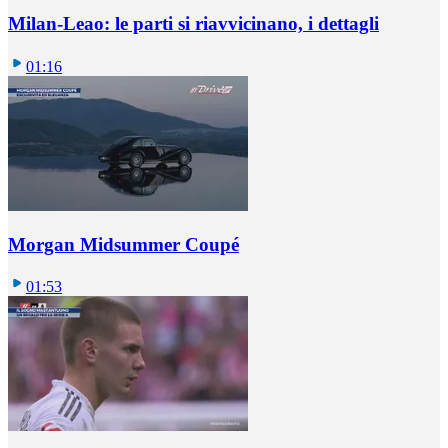
Milan-Leao: le parti si riavvicinano, i dettagli
01:16
Morgan Midsummer Coupé
01:53