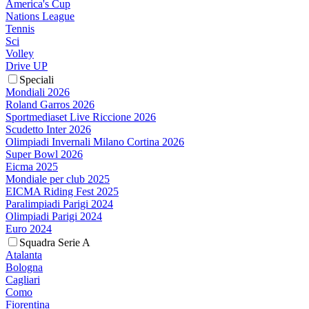
America's Cup
Nations League
Tennis
Sci
Volley
Drive UP
Speciali
Mondiali 2026
Roland Garros 2026
Sportmediaset Live Riccione 2026
Scudetto Inter 2026
Olimpiadi Invernali Milano Cortina 2026
Super Bowl 2026
Eicma 2025
Mondiale per club 2025
EICMA Riding Fest 2025
Paralimpiadi Parigi 2024
Olimpiadi Parigi 2024
Euro 2024
Squadra Serie A
Atalanta
Bologna
Cagliari
Como
Fiorentina