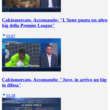
Calciomercato, Accomando: "L'Inter punta un altro
big della Premier League"
02:07
Calciomercato, Accomando: "Juve, in arrivo un big
in difesa"
01:58