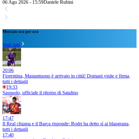
06 Ago 2026 - 15:59
Daniele Rubini
Mercato ora per ora
Vedi tutti
20:06
Fiorentina, Mastantuono è arrivato in città! Domani visite e firma,
tutti i dettagli
19:33
Sassuolo, ufficiale il ritorno di Satalino
17:47
Il Real chiama e il Barça risponde: Rodri ha detto sì ai blaugrana,
tutti i dettagli
17:40