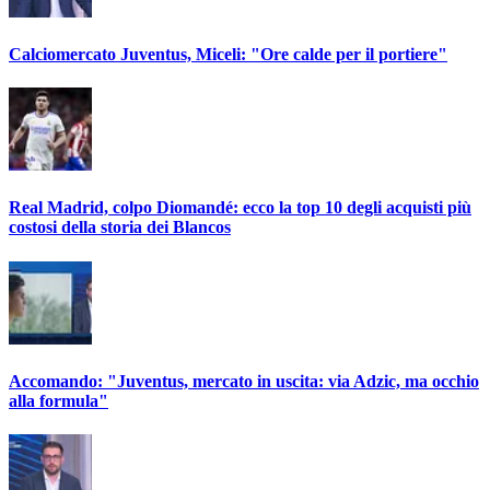
Calciomercato Juventus, Miceli: "Ore calde per il portiere"
Real Madrid, colpo Diomandé: ecco la top 10 degli acquisti più
costosi della storia dei Blancos
Accomando: "Juventus, mercato in uscita: via Adzic, ma occhio
alla formula"