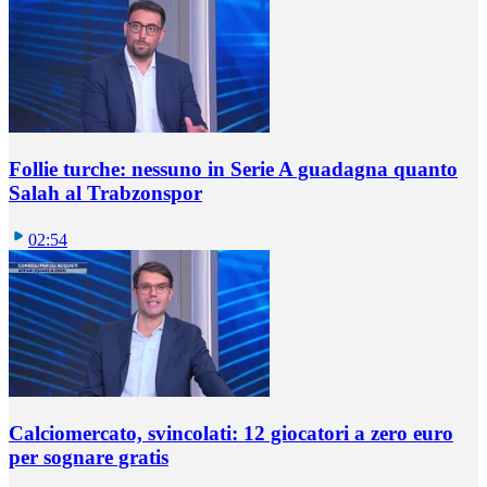
Follie turche: nessuno in Serie A guadagna quanto
Salah al Trabzonspor
02:54
Calciomercato, svincolati: 12 giocatori a zero euro
per sognare gratis