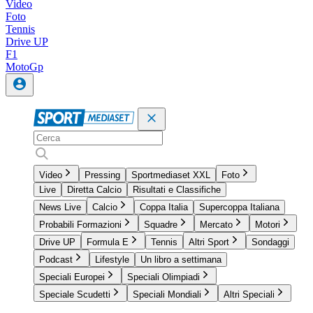
Video
Foto
Tennis
Drive UP
F1
MotoGp
Video
Pressing
Sportmediaset XXL
Foto
Live
Diretta Calcio
Risultati e Classifiche
News Live
Calcio
Coppa Italia
Supercoppa Italiana
Probabili Formazioni
Squadre
Mercato
Motori
Drive UP
Formula E
Tennis
Altri Sport
Sondaggi
Podcast
Lifestyle
Un libro a settimana
Speciali Europei
Speciali Olimpiadi
Speciale Scudetti
Speciali Mondiali
Altri Speciali