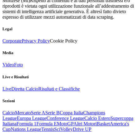
Monzese (MI)
Rispetto ai contenuti e ai dati personali trasmessi e/o
riprodotti è vietata ogni utilizzazione funzionale all’addestramento di
sistemi di intelligenza artificiale generativa. È altresì fatto divieto
espresso di utilizzare mezzi automatizzati di data scraping.
Legal
Corporate
Privacy Policy
Cookie Policy
Media
Video
Foto
Live e Risultati
Live
Diretta Calcio
Risultati e Classifiche
Sezioni
Calcio
Mercato
Serie A
Serie B
Coppa Italia
Champions
League
Europa League
Conference League
Calcio Estero
Supercoppa
Italiana
Formula 1
Formula E
MotoGP
Altri Motori
Basket
America's
Cup
Nations League
Tennis
Sci
Volley
Drive UP