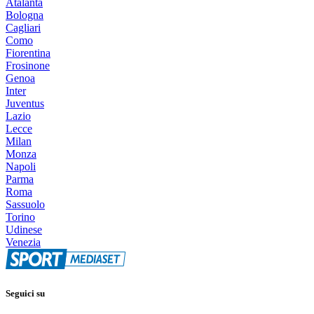
Atalanta
Bologna
Cagliari
Como
Fiorentina
Frosinone
Genoa
Inter
Juventus
Lazio
Lecce
Milan
Monza
Napoli
Parma
Roma
Sassuolo
Torino
Udinese
Venezia
Seguici su