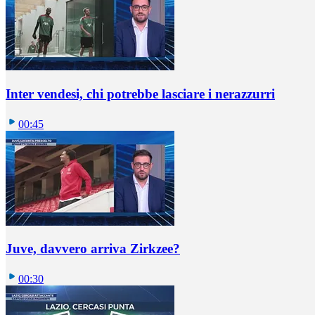
Inter vendesi, chi potrebbe lasciare i nerazzurri
00:45
Juve, davvero arriva Zirkzee?
00:30