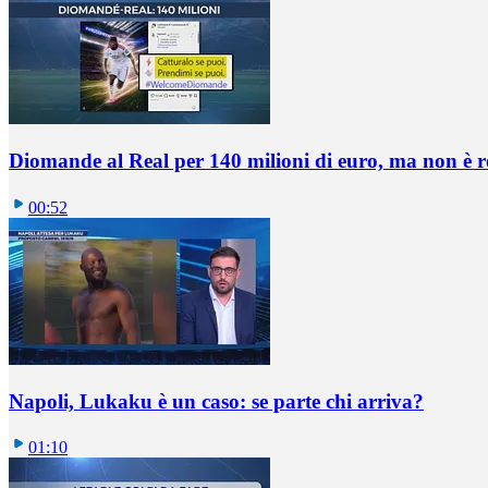
Diomande al Real per 140 milioni di euro, ma non è 
00:52
Napoli, Lukaku è un caso: se parte chi arriva?
01:10