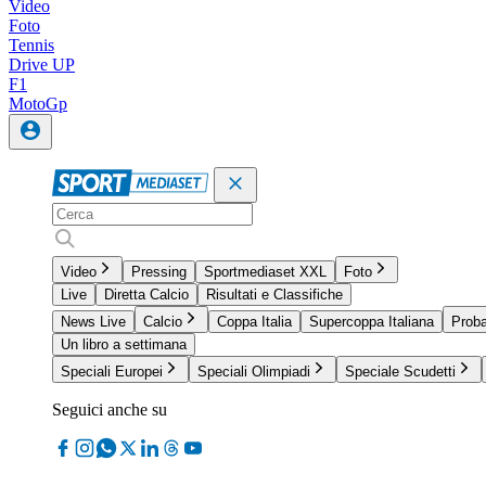
Video
Foto
Tennis
Drive UP
F1
MotoGp
Video
Pressing
Sportmediaset XXL
Foto
Live
Diretta Calcio
Risultati e Classifiche
News Live
Calcio
Coppa Italia
Supercoppa Italiana
Proba
Un libro a settimana
Speciali Europei
Speciali Olimpiadi
Speciale Scudetti
Seguici anche su