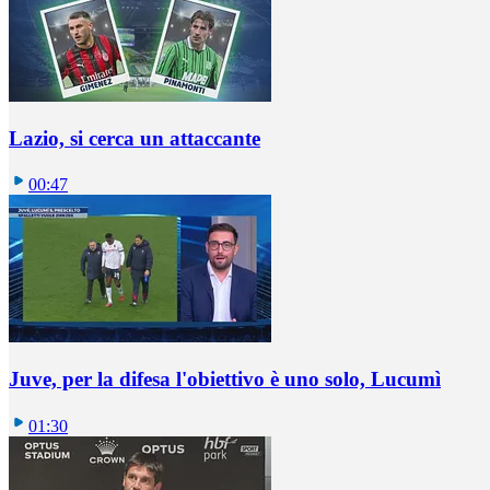
Lazio, si cerca un attaccante
00:47
Juve, per la difesa l'obiettivo è uno solo, Lucumì
01:30