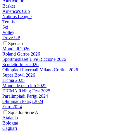
Altri Motori
Basket
America's Cup
Nations League
Tennis
Sci
Volley
Drive UP
Speciali
Mondiali 2026
Roland Garros 2026
Sportmediaset Live Riccione 2026
Scudetto Inter 2026
Olimpiadi Invernali Milano Cortina 2026
Super Bowl 2026
Eicma 2025
Mondiale per club 2025
EICMA Riding Fest 2025
Paralimpiadi Parigi 2024
Olimpiadi Parigi 2024
Euro 2024
Squadra Serie A
Atalanta
Bologna
Cagliari