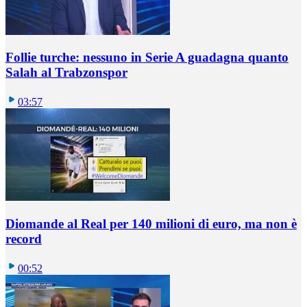
Follie turche: nessuno in Serie A guadagna quanto
Salah al Trabzonspor
03:57
Diomande al Real per 140 milioni di euro, ma non è
record
00:52