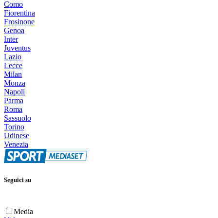
Como
Fiorentina
Frosinone
Genoa
Inter
Juventus
Lazio
Lecce
Milan
Monza
Napoli
Parma
Roma
Sassuolo
Torino
Udinese
Venezia
Seguici su
Media