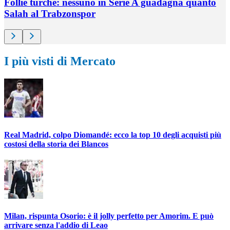
Follie turche: nessuno in Serie A guadagna quanto
Salah al Trabzonspor
I più visti di Mercato
Real Madrid, colpo Diomandé: ecco la top 10 degli acquisti più
costosi della storia dei Blancos
Milan, rispunta Osorio: è il jolly perfetto per Amorim. E può
arrivare senza l'addio di Leao