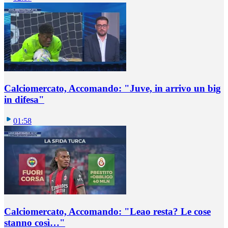
Calciomercato, Accomando: "Juve, in arrivo un big
in difesa"
01:58
Calciomercato, Accomando: "Leao resta? Le cose
stanno così…"