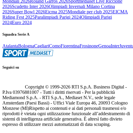
Mondiali 2026
Roland Garros 2026
Sportmediaset Live Riccione
2026
Scudetto Inter 2026
Olimpiadi Invernali Milano Cortina
2026
Super Bowl 2026
Eicma 2025
Mondiale per club 2025
EICMA
Riding Fest 2025
Paralimpiadi Parigi 2024
Olimpiadi Parigi
2024
Euro 2024
Squadra Serie A
Atalanta
Bologna
Cagliari
Como
Fiorentina
Frosinone
Genoa
Inter
Juvent
Seguici su
Copyright © 1999-
2026
RTI S.p.A. Business Digital -
P.Iva 03976881007 - Tutti i diritti riservati - Per la pubblicità
Mediamond S.p.A. - RTI S.p.A., Mediaset N.V., sede legale
Amsterdam (Paesi Bassi) - Uffici Viale Europa 46, 20093 Cologno
Monzese (MI)
Rispetto ai contenuti e ai dati personali trasmessi e/o
riprodotti è vietata ogni utilizzazione funzionale all’addestramento di
sistemi di intelligenza artificiale generativa. È altresì fatto divieto
espresso di utilizzare mezzi automatizzati di data scraping.