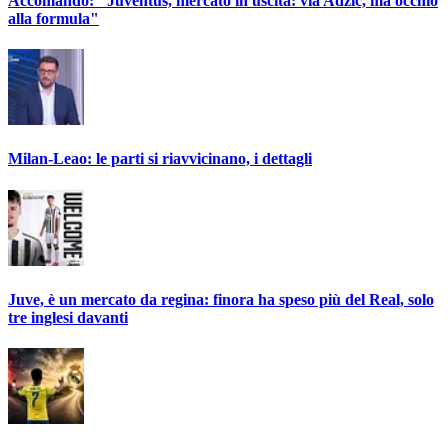
Accomando: "Juventus, mercato in uscita: via Adzic, ma occhio
alla formula"
Milan-Leao: le parti si riavvicinano, i dettagli
Juve, è un mercato da regina: finora ha speso più del Real, solo
tre inglesi davanti