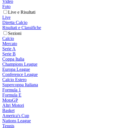
Video
Foto
Live e Risultati
Live
Diretta Calcio
Risultati e Classifiche
Sezioni
Calcio
Mercato
Serie A
Serie B
Coppa Italia
Champions League
Europa League
Conference League
Calcio Estero
Supercoppa Italiana
Formula 1
Formula E
MotoGP
Altri Motori
Basket
America's Cup
Nations League
Tennis