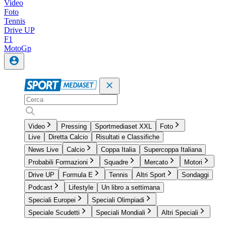
Video
Foto
Tennis
Drive UP
F1
MotoGp
Video
Pressing
Sportmediaset XXL
Foto
Live
Diretta Calcio
Risultati e Classifiche
News Live
Calcio
Coppa Italia
Supercoppa Italiana
Probabili Formazioni
Squadre
Mercato
Motori
Drive UP
Formula E
Tennis
Altri Sport
Sondaggi
Podcast
Lifestyle
Un libro a settimana
Speciali Europei
Speciali Olimpiadi
Speciale Scudetti
Speciali Mondiali
Altri Speciali