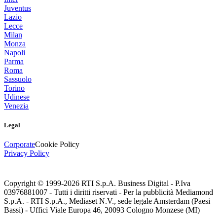
Juventus
Lazio
Lecce
Milan
Monza
Napoli
Parma
Roma
Sassuolo
Torino
Udinese
Venezia
Legal
Corporate
Cookie Policy
Privacy Policy
Copyright © 1999-
2026
RTI S.p.A. Business Digital - P.Iva
03976881007 - Tutti i diritti riservati - Per la pubblicità Mediamond
S.p.A. - RTI S.p.A., Mediaset N.V., sede legale Amsterdam (Paesi
Bassi) - Uffici Viale Europa 46, 20093 Cologno Monzese (MI)