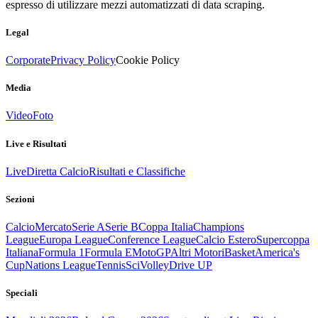
espresso di utilizzare mezzi automatizzati di data scraping.
Legal
Corporate
Privacy Policy
Cookie Policy
Media
Video
Foto
Live e Risultati
Live
Diretta Calcio
Risultati e Classifiche
Sezioni
Calcio
Mercato
Serie A
Serie B
Coppa Italia
Champions
League
Europa League
Conference League
Calcio Estero
Supercoppa
Italiana
Formula 1
Formula E
MotoGP
Altri Motori
Basket
America's
Cup
Nations League
Tennis
Sci
Volley
Drive UP
Speciali