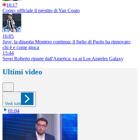
16:17
Como: ufficiale il prestito di Yan Couto
16:05
Juve, la dinastia Montero continua: il figlio di Paolo ha rinnovato,
chi è e come gioca
15:44
Sergi Roberto riparte dall'America: va ai Los Angeles Galaxy
Ultimi video
Vedi tutti
01:04