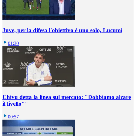
Juve, per la difesa l'obiettivo è uno solo, Lucumì
01:30
Chivu detta la linea sul mercato: "Dobbiamo alzare
il livello""
00:57