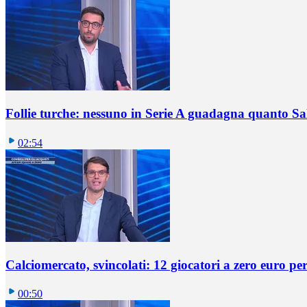
Follie turche: nessuno in Serie A guadagna quanto S
02:54
Calciomercato, svincolati: 12 giocatori a zero euro pe
00:50