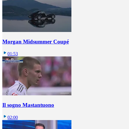
Morgan Midsummer Coupé
01:53
Il sogno Mastantuono
02:00