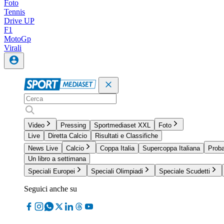
Foto
Tennis
Drive UP
F1
MotoGp
Virali
Video
Pressing
Sportmediaset XXL
Foto
Live
Diretta Calcio
Risultati e Classifiche
News Live
Calcio
Coppa Italia
Supercoppa Italiana
Proba
Un libro a settimana
Speciali Europei
Speciali Olimpiadi
Speciale Scudetti
Seguici anche su