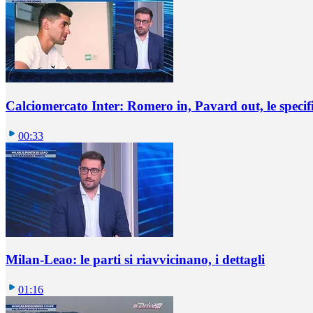
Calciomercato Inter: Romero in, Pavard out, le specif
00:33
Milan-Leao: le parti si riavvicinano, i dettagli
01:16