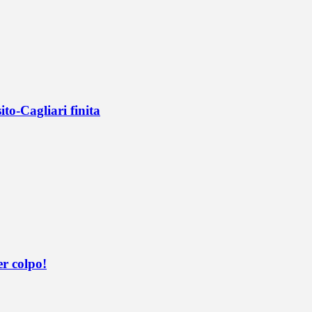
ito-Cagliari finita
er colpo!