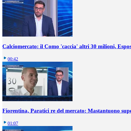
Calciomercato: il Como 'caccia' altri 30 milioni, Espos
00:42
Fiorentina, Paratici re del mercato: Mastantuono sup
01:07