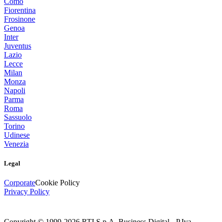
Como
Fiorentina
Frosinone
Genoa
Inter
Juventus
Lazio
Lecce
Milan
Monza
Napoli
Parma
Roma
Sassuolo
Torino
Udinese
Venezia
Legal
Corporate
Cookie Policy
Privacy Policy
Copyright © 1999-
2026
RTI S.p.A. Business Digital - P.Iva