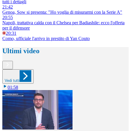
tutti i dettagli
21:42
Genoa, Sow si presenta: "Ho voglia di misurarmi con la Serie A"
20:55
Napoli, trattativa calda con il Chelsea per Badiashile: ecco l'offerta
per il difensore
20:31
Como, ufficiale l'arrivo in prestito di Yan Couto
Ultimi video
Vedi tutti
01:58