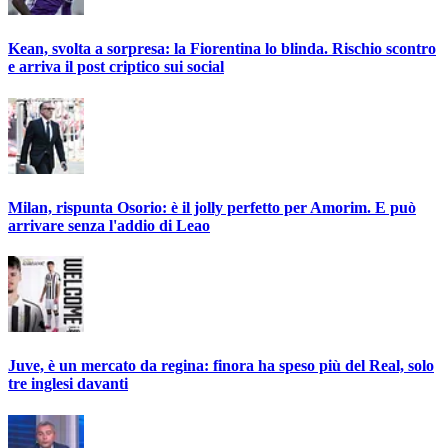
Kean, svolta a sorpresa: la Fiorentina lo blinda. Rischio scontro
e arriva il post criptico sui social
Milan, rispunta Osorio: è il jolly perfetto per Amorim. E può
arrivare senza l'addio di Leao
Juve, è un mercato da regina: finora ha speso più del Real, solo
tre inglesi davanti