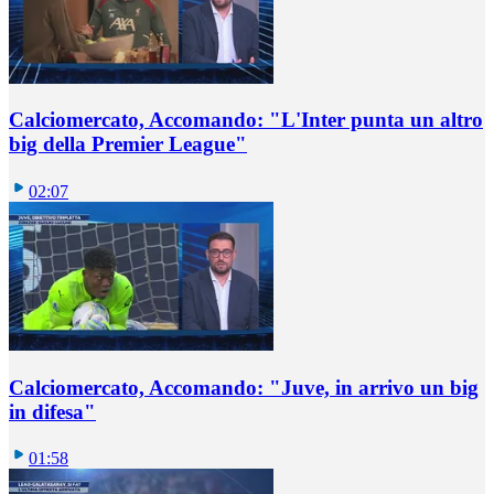
Calciomercato, Accomando: "L'Inter punta un altro
big della Premier League"
02:07
Calciomercato, Accomando: "Juve, in arrivo un big
in difesa"
01:58