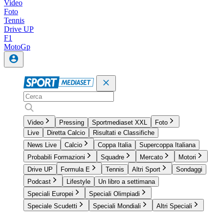
Video
Foto
Tennis
Drive UP
F1
MotoGp
Video
Pressing
Sportmediaset XXL
Foto
Live
Diretta Calcio
Risultati e Classifiche
News Live
Calcio
Coppa Italia
Supercoppa Italiana
Probabili Formazioni
Squadre
Mercato
Motori
Drive UP
Formula E
Tennis
Altri Sport
Sondaggi
Podcast
Lifestyle
Un libro a settimana
Speciali Europei
Speciali Olimpiadi
Speciale Scudetti
Speciali Mondiali
Altri Speciali