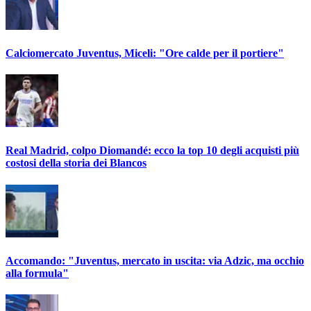
Calciomercato Juventus, Miceli: "Ore calde per il portiere"
Real Madrid, colpo Diomandé: ecco la top 10 degli acquisti più
costosi della storia dei Blancos
Accomando: "Juventus, mercato in uscita: via Adzic, ma occhio
alla formula"