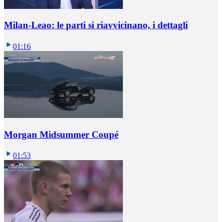
Milan-Leao: le parti si riavvicinano, i dettagli
01:16
Morgan Midsummer Coupé
01:53