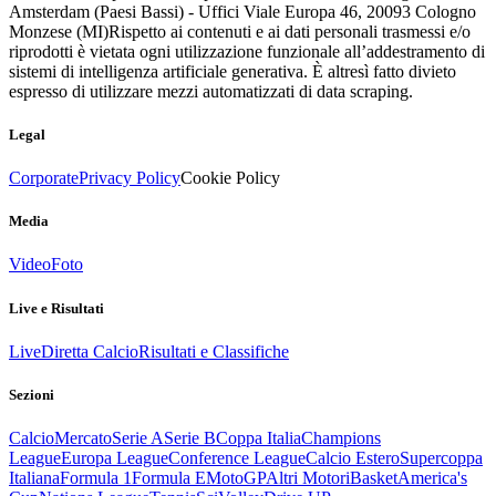
Amsterdam (Paesi Bassi) - Uffici Viale Europa 46, 20093 Cologno
Monzese (MI)
Rispetto ai contenuti e ai dati personali trasmessi e/o
riprodotti è vietata ogni utilizzazione funzionale all’addestramento di
sistemi di intelligenza artificiale generativa. È altresì fatto divieto
espresso di utilizzare mezzi automatizzati di data scraping.
Legal
Corporate
Privacy Policy
Cookie Policy
Media
Video
Foto
Live e Risultati
Live
Diretta Calcio
Risultati e Classifiche
Sezioni
Calcio
Mercato
Serie A
Serie B
Coppa Italia
Champions
League
Europa League
Conference League
Calcio Estero
Supercoppa
Italiana
Formula 1
Formula E
MotoGP
Altri Motori
Basket
America's