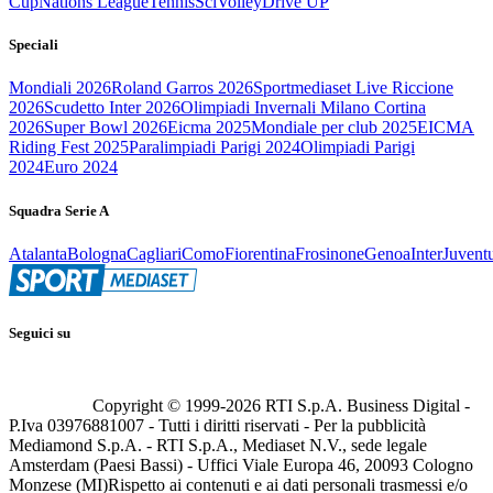
Cup
Nations League
Tennis
Sci
Volley
Drive UP
Speciali
Mondiali 2026
Roland Garros 2026
Sportmediaset Live Riccione
2026
Scudetto Inter 2026
Olimpiadi Invernali Milano Cortina
2026
Super Bowl 2026
Eicma 2025
Mondiale per club 2025
EICMA
Riding Fest 2025
Paralimpiadi Parigi 2024
Olimpiadi Parigi
2024
Euro 2024
Squadra Serie A
Atalanta
Bologna
Cagliari
Como
Fiorentina
Frosinone
Genoa
Inter
Juvent
Seguici su
Copyright © 1999-
2026
RTI S.p.A. Business Digital -
P.Iva 03976881007 - Tutti i diritti riservati - Per la pubblicità
Mediamond S.p.A. - RTI S.p.A., Mediaset N.V., sede legale
Amsterdam (Paesi Bassi) - Uffici Viale Europa 46, 20093 Cologno
Monzese (MI)
Rispetto ai contenuti e ai dati personali trasmessi e/o