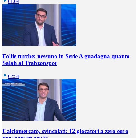
01:04
Follie turche: nessuno in Serie A guadagna quanto
Salah al Trabzonspor
02:54
Calciomercato, svincolati: 12 giocatori a zero euro
per sognare gratis