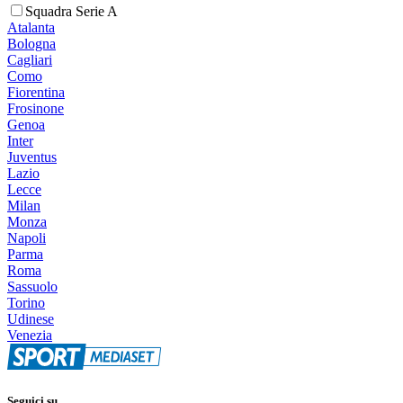
Squadra Serie A
Atalanta
Bologna
Cagliari
Como
Fiorentina
Frosinone
Genoa
Inter
Juventus
Lazio
Lecce
Milan
Monza
Napoli
Parma
Roma
Sassuolo
Torino
Udinese
Venezia
Seguici su