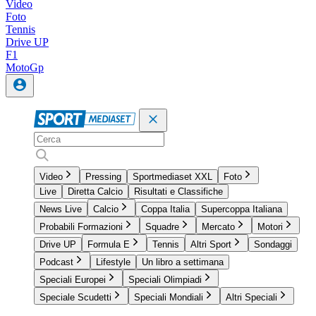
Video
Foto
Tennis
Drive UP
F1
MotoGp
Video
Pressing
Sportmediaset XXL
Foto
Live
Diretta Calcio
Risultati e Classifiche
News Live
Calcio
Coppa Italia
Supercoppa Italiana
Probabili Formazioni
Squadre
Mercato
Motori
Drive UP
Formula E
Tennis
Altri Sport
Sondaggi
Podcast
Lifestyle
Un libro a settimana
Speciali Europei
Speciali Olimpiadi
Speciale Scudetti
Speciali Mondiali
Altri Speciali