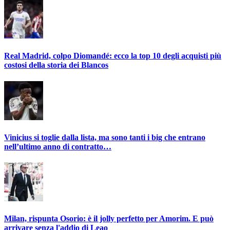
Real Madrid, colpo Diomandé: ecco la top 10 degli acquisti più
costosi della storia dei Blancos
Vinicius si toglie dalla lista, ma sono tanti i big che entrano
nell’ultimo anno di contratto…
Milan, rispunta Osorio: è il jolly perfetto per Amorim. E può
arrivare senza l'addio di Leao