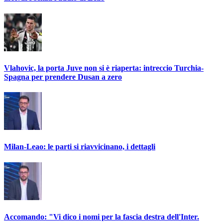
Vlahovic, la porta Juve non si è riaperta: intreccio Turchia-
Spagna per prendere Dusan a zero
Milan-Leao: le parti si riavvicinano, i dettagli
Accomando: "Vi dico i nomi per la fascia destra dell'Inter.