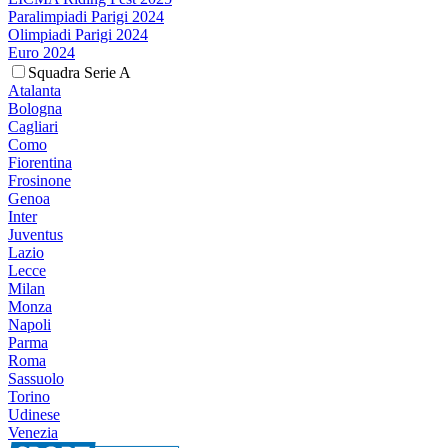
Paralimpiadi Parigi 2024
Olimpiadi Parigi 2024
Euro 2024
Squadra Serie A
Atalanta
Bologna
Cagliari
Como
Fiorentina
Frosinone
Genoa
Inter
Juventus
Lazio
Lecce
Milan
Monza
Napoli
Parma
Roma
Sassuolo
Torino
Udinese
Venezia