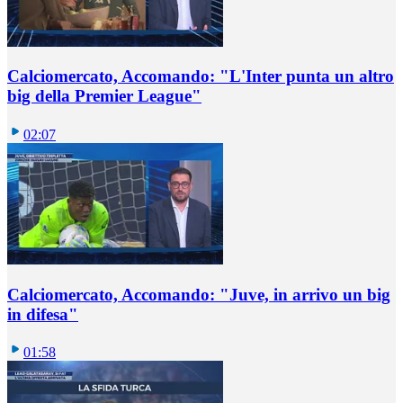
Calciomercato, Accomando: "L'Inter punta un altro
big della Premier League"
02:07
Calciomercato, Accomando: "Juve, in arrivo un big
in difesa"
01:58