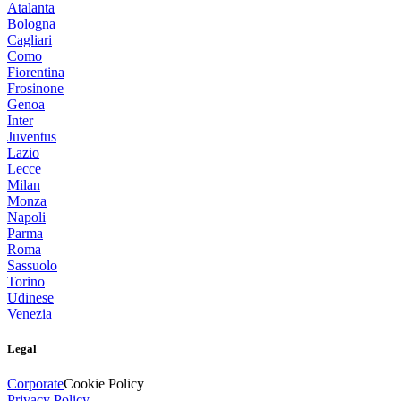
Atalanta
Bologna
Cagliari
Como
Fiorentina
Frosinone
Genoa
Inter
Juventus
Lazio
Lecce
Milan
Monza
Napoli
Parma
Roma
Sassuolo
Torino
Udinese
Venezia
Legal
Corporate
Cookie Policy
Privacy Policy