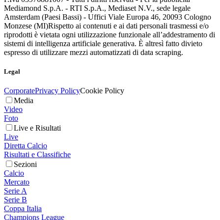
Mediamond S.p.A. - RTI S.p.A., Mediaset N.V., sede legale
Amsterdam (Paesi Bassi) - Uffici Viale Europa 46, 20093 Cologno
Monzese (MI)
Rispetto ai contenuti e ai dati personali trasmessi e/o
riprodotti è vietata ogni utilizzazione funzionale all’addestramento di
sistemi di intelligenza artificiale generativa. È altresì fatto divieto
espresso di utilizzare mezzi automatizzati di data scraping.
Legal
Corporate
Privacy Policy
Cookie Policy
Media
Video
Foto
Live e Risultati
Live
Diretta Calcio
Risultati e Classifiche
Sezioni
Calcio
Mercato
Serie A
Serie B
Coppa Italia
Champions League