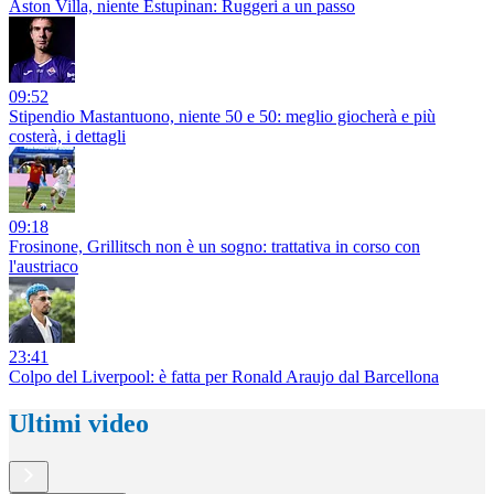
Aston Villa, niente Estupinan: Ruggeri a un passo
09:52
Stipendio Mastantuono, niente 50 e 50: meglio giocherà e più
costerà, i dettagli
09:18
Frosinone, Grillitsch non è un sogno: trattativa in corso con
l'austriaco
23:41
Colpo del Liverpool: è fatta per Ronald Araujo dal Barcellona
Ultimi video