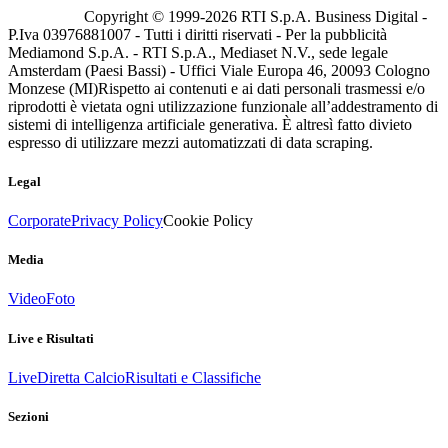
Copyright © 1999-
2026
RTI S.p.A. Business Digital -
P.Iva 03976881007 - Tutti i diritti riservati - Per la pubblicità
Mediamond S.p.A. - RTI S.p.A., Mediaset N.V., sede legale
Amsterdam (Paesi Bassi) - Uffici Viale Europa 46, 20093 Cologno
Monzese (MI)
Rispetto ai contenuti e ai dati personali trasmessi e/o
riprodotti è vietata ogni utilizzazione funzionale all’addestramento di
sistemi di intelligenza artificiale generativa. È altresì fatto divieto
espresso di utilizzare mezzi automatizzati di data scraping.
Legal
Corporate
Privacy Policy
Cookie Policy
Media
Video
Foto
Live e Risultati
Live
Diretta Calcio
Risultati e Classifiche
Sezioni