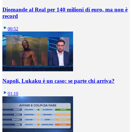
Diomande al Real per 140 milioni di euro, ma non è
record
00:52
Napoli, Lukaku è un caso: se parte chi arriva?
01:10