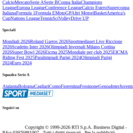
Calcio
Mercato
Serie A
Serie B
Coppa Italia
Champions
League
Europa League
Conference League
Calcio Estero
Supercoppa
Italiana
Formula 1
Formula E
MotoGP
Altri Motori
Basket
America's
Cup
Nations League
Tennis
Sci
Volley
Drive UP
Speciali
Mondiali 2026
Roland Garros 2026
Sportmediaset Live Riccione
2026
Scudetto Inter 2026
Olimpiadi Invernali Milano Cortina
2026
Super Bowl 2026
Eicma 2025
Mondiale per club 2025
EICMA
Riding Fest 2025
Paralimpiadi Parigi 2024
Olimpiadi Parigi
2024
Euro 2024
Squadra Serie A
Atalanta
Bologna
Cagliari
Como
Fiorentina
Frosinone
Genoa
Inter
Juvent
Seguici su
Copyright © 1999-
2026
RTI S.p.A. Business Digital -
P.Iva 03976881007 - Tutti i diritti riservati - Per la pubblicità