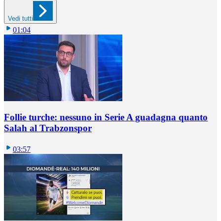
Vedi tutti
01:04
Follie turche: nessuno in Serie A guadagna quanto
Salah al Trabzonspor
03:57