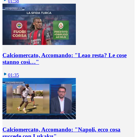
01:58
Calciomercato, Accomando: "Leao resta? Le cose
stanno così…"
01:35
Calciomercato, Accomando: "Napoli, ecco cosa
succede con Lukaku"