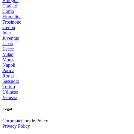
Bologna
Cagliari
Como
Fiorentina
Frosinone
Genoa
Inter
Juventus
Lazio
Lecce
Milan
Monza
Napoli
Parma
Roma
Sassuolo
Torino
Udinese
Venezia
Legal
Corporate
Cookie Policy
Privacy Policy