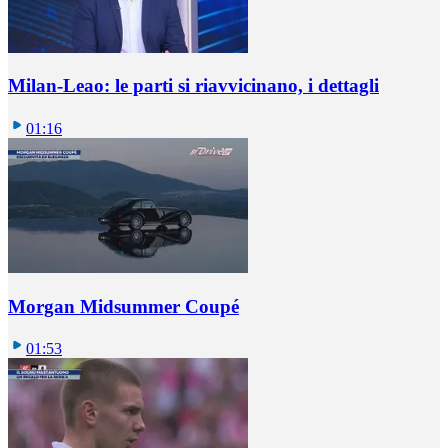
Milan-Leao: le parti si riavvicinano, i dettagli
01:16
Morgan Midsummer Coupé
01:53