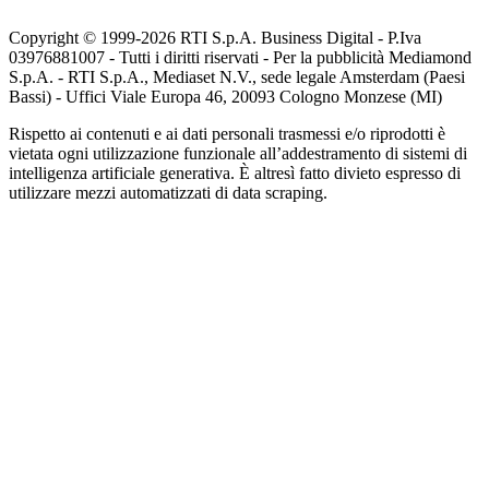
Copyright © 1999-
2026
RTI S.p.A. Business Digital - P.Iva
03976881007 - Tutti i diritti riservati - Per la pubblicità Mediamond
S.p.A. - RTI S.p.A., Mediaset N.V., sede legale Amsterdam (Paesi
Bassi) - Uffici Viale Europa 46, 20093 Cologno Monzese (MI)
Rispetto ai contenuti e ai dati personali trasmessi e/o riprodotti è
vietata ogni utilizzazione funzionale all’addestramento di sistemi di
intelligenza artificiale generativa. È altresì fatto divieto espresso di
utilizzare mezzi automatizzati di data scraping.