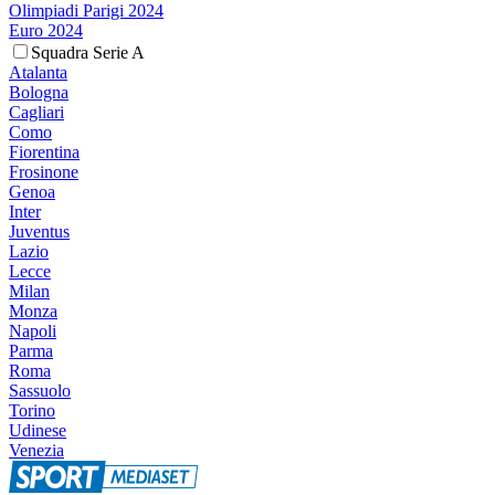
Olimpiadi Parigi 2024
Euro 2024
Squadra Serie A
Atalanta
Bologna
Cagliari
Como
Fiorentina
Frosinone
Genoa
Inter
Juventus
Lazio
Lecce
Milan
Monza
Napoli
Parma
Roma
Sassuolo
Torino
Udinese
Venezia