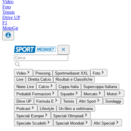
Video
Foto
Tennis
Drive UP
F1
MotoGp
Video
Pressing
Sportmediaset XXL
Foto
Live
Diretta Calcio
Risultati e Classifiche
News Live
Calcio
Coppa Italia
Supercoppa Italiana
Probabili Formazioni
Squadre
Mercato
Motori
Drive UP
Formula E
Tennis
Altri Sport
Sondaggi
Podcast
Lifestyle
Un libro a settimana
Speciali Europei
Speciali Olimpiadi
Speciale Scudetti
Speciali Mondiali
Altri Speciali