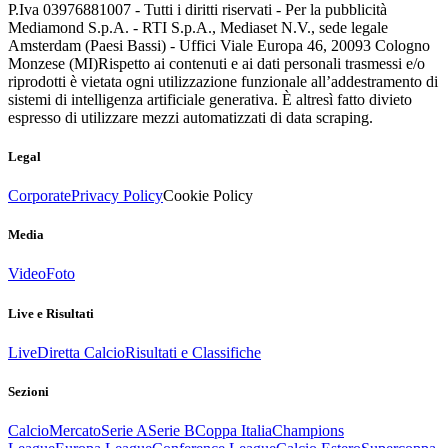
P.Iva 03976881007 - Tutti i diritti riservati - Per la pubblicità
Mediamond S.p.A. - RTI S.p.A., Mediaset N.V., sede legale
Amsterdam (Paesi Bassi) - Uffici Viale Europa 46, 20093 Cologno
Monzese (MI)
Rispetto ai contenuti e ai dati personali trasmessi e/o
riprodotti è vietata ogni utilizzazione funzionale all’addestramento di
sistemi di intelligenza artificiale generativa. È altresì fatto divieto
espresso di utilizzare mezzi automatizzati di data scraping.
Legal
Corporate
Privacy Policy
Cookie Policy
Media
Video
Foto
Live e Risultati
Live
Diretta Calcio
Risultati e Classifiche
Sezioni
Calcio
Mercato
Serie A
Serie B
Coppa Italia
Champions