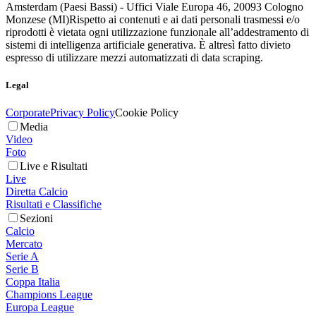
Amsterdam (Paesi Bassi) - Uffici Viale Europa 46, 20093 Cologno
Monzese (MI)
Rispetto ai contenuti e ai dati personali trasmessi e/o
riprodotti è vietata ogni utilizzazione funzionale all’addestramento di
sistemi di intelligenza artificiale generativa. È altresì fatto divieto
espresso di utilizzare mezzi automatizzati di data scraping.
Legal
Corporate
Privacy Policy
Cookie Policy
Media
Video
Foto
Live e Risultati
Live
Diretta Calcio
Risultati e Classifiche
Sezioni
Calcio
Mercato
Serie A
Serie B
Coppa Italia
Champions League
Europa League