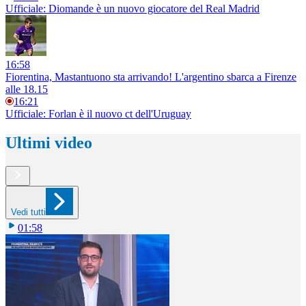
Ufficiale: Diomande è un nuovo giocatore del Real Madrid
16:58
Fiorentina, Mastantuono sta arrivando! L'argentino sbarca a Firenze
alle 18.15
16:21
Ufficiale: Forlan è il nuovo ct dell'Uruguay
Ultimi video
Vedi tutti
01:58