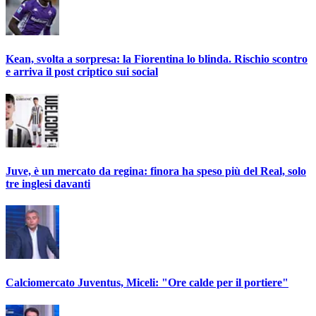
Kean, svolta a sorpresa: la Fiorentina lo blinda. Rischio scontro
e arriva il post criptico sui social
Juve, è un mercato da regina: finora ha speso più del Real, solo
tre inglesi davanti
Calciomercato Juventus, Miceli: "Ore calde per il portiere"