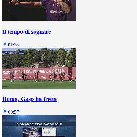
Il tempo di sognare
01:34
Roma, Gasp ha fretta
03:57