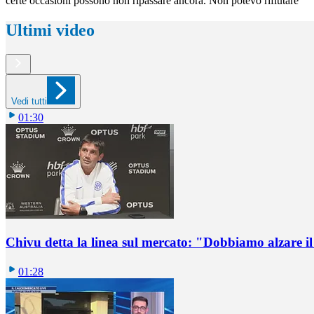
certe occasioni possono non ripassare ancora. Non potevo rifiutare"
Ultimi video
Vedi tutti
01:30
Chivu detta la linea sul mercato: "Dobbiamo alzare il 
01:28