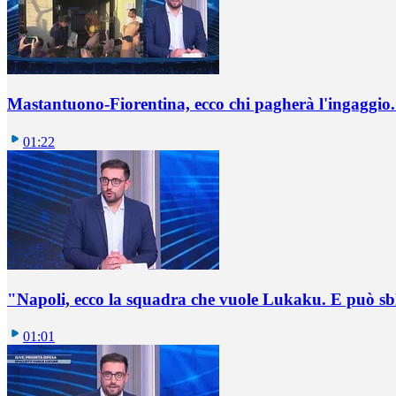
Mastantuono-Fiorentina, ecco chi pagherà l'ingaggio. 
01:22
"Napoli, ecco la squadra che vuole Lukaku. E può sb
01:01