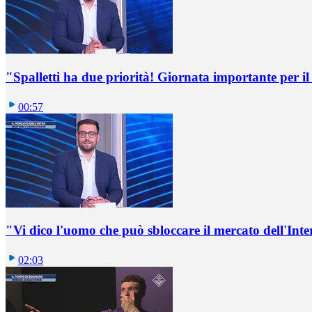
"Spalletti ha due priorità! Giornata importante per il 
00:57
"Vi dico l'uomo che può sbloccare il mercato dell'Inte
02:03