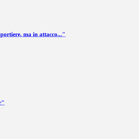
portiere, ma in attacco..."
r"