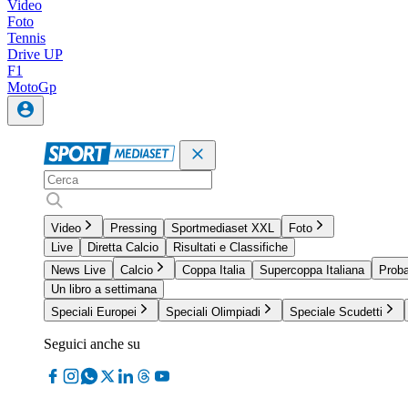
Video
Foto
Tennis
Drive UP
F1
MotoGp
Video
Pressing
Sportmediaset XXL
Foto
Live
Diretta Calcio
Risultati e Classifiche
News Live
Calcio
Coppa Italia
Supercoppa Italiana
Proba
Un libro a settimana
Speciali Europei
Speciali Olimpiadi
Speciale Scudetti
Seguici anche su