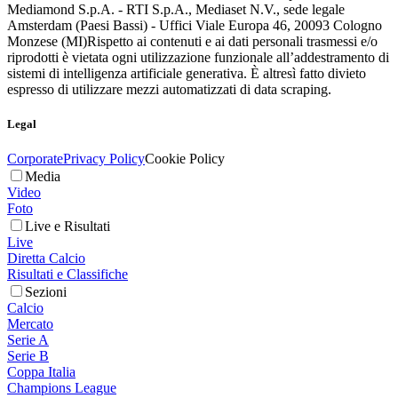
Mediamond S.p.A. - RTI S.p.A., Mediaset N.V., sede legale
Amsterdam (Paesi Bassi) - Uffici Viale Europa 46, 20093 Cologno
Monzese (MI)
Rispetto ai contenuti e ai dati personali trasmessi e/o
riprodotti è vietata ogni utilizzazione funzionale all’addestramento di
sistemi di intelligenza artificiale generativa. È altresì fatto divieto
espresso di utilizzare mezzi automatizzati di data scraping.
Legal
Corporate
Privacy Policy
Cookie Policy
Media
Video
Foto
Live e Risultati
Live
Diretta Calcio
Risultati e Classifiche
Sezioni
Calcio
Mercato
Serie A
Serie B
Coppa Italia
Champions League