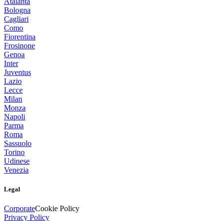
Atalanta
Bologna
Cagliari
Como
Fiorentina
Frosinone
Genoa
Inter
Juventus
Lazio
Lecce
Milan
Monza
Napoli
Parma
Roma
Sassuolo
Torino
Udinese
Venezia
Legal
Corporate
Cookie Policy
Privacy Policy