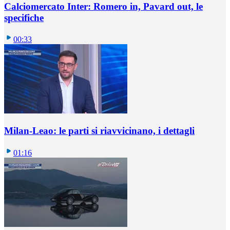
Calciomercato Inter: Romero in, Pavard out, le
specifiche
00:33
Milan-Leao: le parti si riavvicinano, i dettagli
01:16