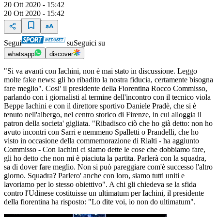
20 Ott 2020 - 15:42
20 Ott 2020 - 15:42
Segui
su
Seguici su
whatsapp
discover
"Si va avanti con Iachini, non è mai stato in discussione. Leggo
molte fake news: gli ho ribadito la nostra fiducia, certamente bisogna
fare meglio". Cosi' il presidente della Fiorentina Rocco Commisso,
parlando con i giornalisti al termine dell'incontro con il tecnico viola
Beppe Iachini e con il direttore sportivo Daniele Pradè, che si è
tenuto nell'albergo, nel centro storico di Firenze, in cui alloggia il
patron della societa' gigliata. "Ribadisco ciò che ho già detto: non ho
avuto incontri con Sarri e nemmeno Spalletti o Prandelli, che ho
visto in occasione della commemorazione di Rialti - ha aggiunto
Commisso - Con Iachini ci siamo dette le cose che dobbiamo fare,
gli ho detto che non mi è piaciuta la partita. Parlerà con la squadra,
sa di dover fare meglio. Non si può pareggiare com'è successo l'altro
giorno. Squadra? Parlero' anche con loro, siamo tutti uniti e
lavoriamo per lo stesso obiettivo". A chi gli chiedeva se la sfida
contro l'Udinese costituisse un ultimatum per Iachini, il presidente
della fiorentina ha risposto: "Lo dite voi, io non do ultimatum".