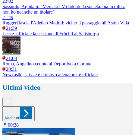
23:02
Sassuolo, Aquilani: "Mercato? Mi fido della società, ma in difesa
non ho neanche un titolare"
21:49
Ruggeri lascia l'Atletico Madrid: vicino il passaggio all'Aston Villa
21:39
Lecce, ufficiale la cessione di Früchtl al Salisburgo
21:08
Roma, Angelino ceduto al Deportivo a Coruna
20:31
Newcastle, Jaissle è il nuovo allenatore: è ufficiale
Ultimi video
Vedi tutti
00:28