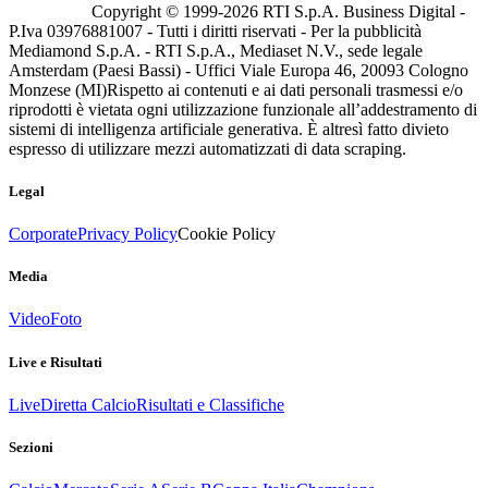
Copyright © 1999-
2026
RTI S.p.A. Business Digital -
P.Iva 03976881007 - Tutti i diritti riservati - Per la pubblicità
Mediamond S.p.A. - RTI S.p.A., Mediaset N.V., sede legale
Amsterdam (Paesi Bassi) - Uffici Viale Europa 46, 20093 Cologno
Monzese (MI)
Rispetto ai contenuti e ai dati personali trasmessi e/o
riprodotti è vietata ogni utilizzazione funzionale all’addestramento di
sistemi di intelligenza artificiale generativa. È altresì fatto divieto
espresso di utilizzare mezzi automatizzati di data scraping.
Legal
Corporate
Privacy Policy
Cookie Policy
Media
Video
Foto
Live e Risultati
Live
Diretta Calcio
Risultati e Classifiche
Sezioni