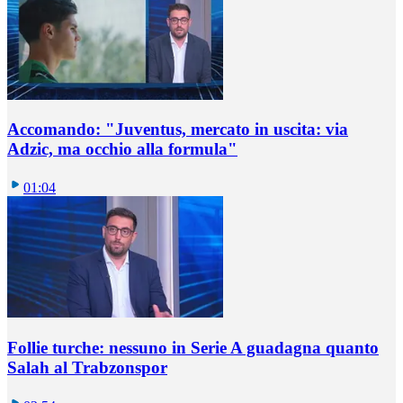
Accomando: "Juventus, mercato in uscita: via
Adzic, ma occhio alla formula"
01:04
Follie turche: nessuno in Serie A guadagna quanto
Salah al Trabzonspor