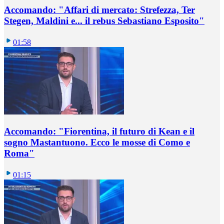
Accomando: "Affari di mercato: Strefezza, Ter
Stegen, Maldini e... il rebus Sebastiano Esposito"
01:58
Accomando: "Fiorentina, il futuro di Kean e il
sogno Mastantuono. Ecco le mosse di Como e
Roma"
01:15