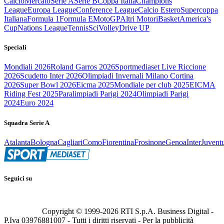
Calcio
Mercato
Serie A
Serie B
Coppa Italia
Champions
League
Europa League
Conference League
Calcio Estero
Supercoppa
Italiana
Formula 1
Formula E
MotoGP
Altri Motori
Basket
America's
Cup
Nations League
Tennis
Sci
Volley
Drive UP
Speciali
Mondiali 2026
Roland Garros 2026
Sportmediaset Live Riccione
2026
Scudetto Inter 2026
Olimpiadi Invernali Milano Cortina
2026
Super Bowl 2026
Eicma 2025
Mondiale per club 2025
EICMA
Riding Fest 2025
Paralimpiadi Parigi 2024
Olimpiadi Parigi
2024
Euro 2024
Squadra Serie A
Atalanta
Bologna
Cagliari
Como
Fiorentina
Frosinone
Genoa
Inter
Juvent
Seguici su
Copyright © 1999-
2026
RTI S.p.A. Business Digital -
P.Iva 03976881007 - Tutti i diritti riservati - Per la pubblicità