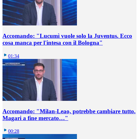
Accomando: "Lucumì vuole solo la Juventus. Ecco
cosa manca per l'intesa con il Bologna"
01:34
Accomando: "Milan-Leao, potrebbe cambiare tutto.
Magari a fine mercato…"
00:28