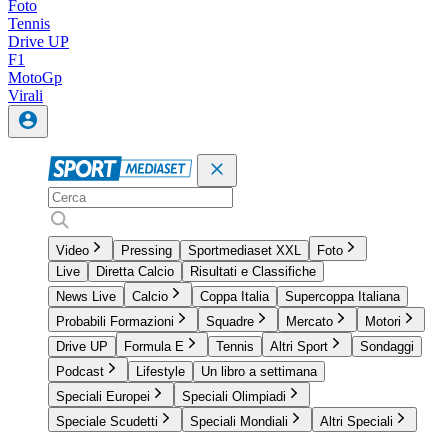
Foto
Tennis
Drive UP
F1
MotoGp
Virali
Video
Pressing
Sportmediaset XXL
Foto
Live
Diretta Calcio
Risultati e Classifiche
News Live
Calcio
Coppa Italia
Supercoppa Italiana
Probabili Formazioni
Squadre
Mercato
Motori
Drive UP
Formula E
Tennis
Altri Sport
Sondaggi
Podcast
Lifestyle
Un libro a settimana
Speciali Europei
Speciali Olimpiadi
Speciale Scudetti
Speciali Mondiali
Altri Speciali