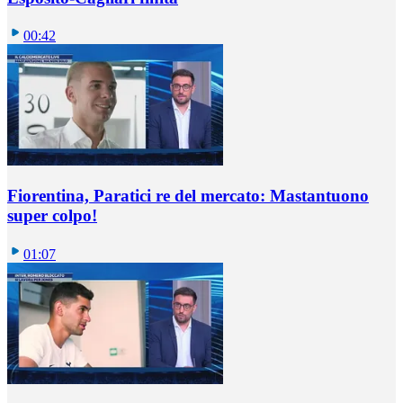
00:42
Fiorentina, Paratici re del mercato: Mastantuono
super colpo!
01:07