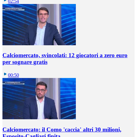
02:54
Calciomercato, svincolati: 12 giocatori a zero euro
per sognare gratis
00:50
Calciomercato: il Como 'caccia' altri 30 milioni,
Esposito-Cagliari finita