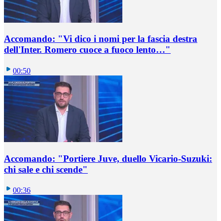
Accomando: "Vi dico i nomi per la fascia destra
dell'Inter. Romero cuoce a fuoco lento…"
00:50
Accomando: "Portiere Juve, duello Vicario-Suzuki:
chi sale e chi scende"
00:36