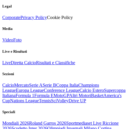
Legal
Corporate
Privacy Policy
Cookie Policy
Media
Video
Foto
Live e Risultati
Live
Diretta Calcio
Risultati e Classifiche
Sezioni
Calcio
Mercato
Serie A
Serie B
Coppa Italia
Champions
League
Europa League
Conference League
Calcio Estero
Supercoppa
Italiana
Formula 1
Formula E
MotoGP
Altri Motori
Basket
America's
Cup
Nations League
Tennis
Sci
Volley
Drive UP
Speciali
Mondiali 2026
Roland Garros 2026
Sportmediaset Live Riccione
2026
Scudetto Inter 2026
Olimpiadi Invernali Milano Cortina