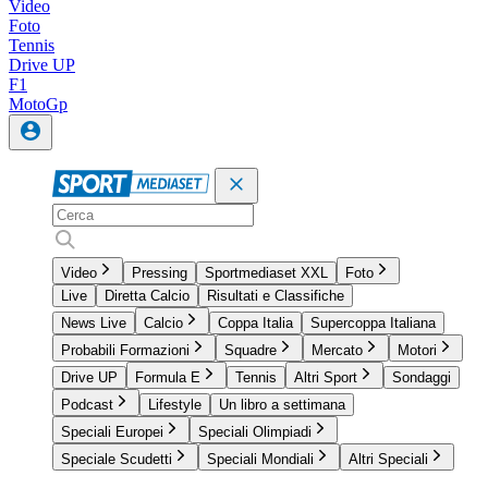
Video
Foto
Tennis
Drive UP
F1
MotoGp
Video
Pressing
Sportmediaset XXL
Foto
Live
Diretta Calcio
Risultati e Classifiche
News Live
Calcio
Coppa Italia
Supercoppa Italiana
Probabili Formazioni
Squadre
Mercato
Motori
Drive UP
Formula E
Tennis
Altri Sport
Sondaggi
Podcast
Lifestyle
Un libro a settimana
Speciali Europei
Speciali Olimpiadi
Speciale Scudetti
Speciali Mondiali
Altri Speciali