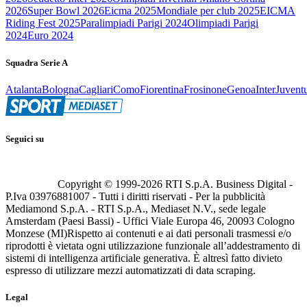
2026
Super Bowl 2026
Eicma 2025
Mondiale per club 2025
EICMA
Riding Fest 2025
Paralimpiadi Parigi 2024
Olimpiadi Parigi
2024
Euro 2024
Squadra Serie A
Atalanta
Bologna
Cagliari
Como
Fiorentina
Frosinone
Genoa
Inter
Juvent
Seguici su
Copyright © 1999-
2026
RTI S.p.A. Business Digital -
P.Iva 03976881007 - Tutti i diritti riservati - Per la pubblicità
Mediamond S.p.A. - RTI S.p.A., Mediaset N.V., sede legale
Amsterdam (Paesi Bassi) - Uffici Viale Europa 46, 20093 Cologno
Monzese (MI)
Rispetto ai contenuti e ai dati personali trasmessi e/o
riprodotti è vietata ogni utilizzazione funzionale all’addestramento di
sistemi di intelligenza artificiale generativa. È altresì fatto divieto
espresso di utilizzare mezzi automatizzati di data scraping.
Legal