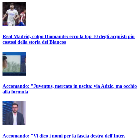
Real Madrid, colpo Diomandé: ecco la top 10 degli acquisti più
costosi della storia dei Blancos
Accomando: "Juventus, mercato in uscita: via Adzic, ma occhio
alla formula"
Accomando: "Vi dico i nomi per la fascia destra dell'Inter.