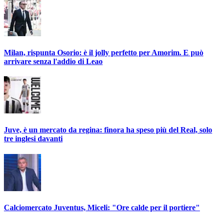
Milan, rispunta Osorio: è il jolly perfetto per Amorim. E può
arrivare senza l'addio di Leao
Juve, è un mercato da regina: finora ha speso più del Real, solo
tre inglesi davanti
Calciomercato Juventus, Miceli: "Ore calde per il portiere"