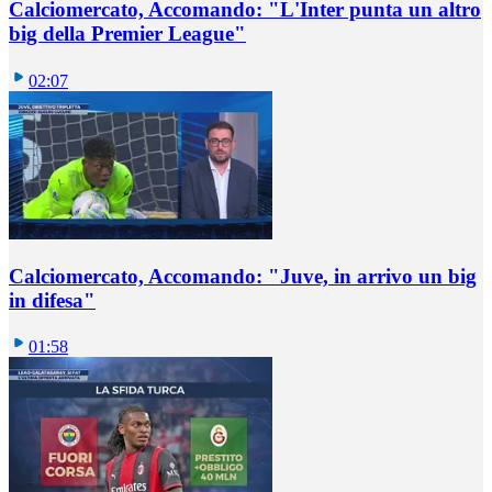
Calciomercato, Accomando: "L'Inter punta un altro
big della Premier League"
02:07
Calciomercato, Accomando: "Juve, in arrivo un big
in difesa"
01:58