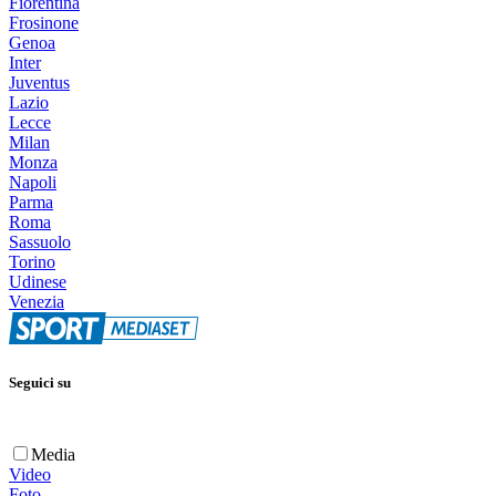
Fiorentina
Frosinone
Genoa
Inter
Juventus
Lazio
Lecce
Milan
Monza
Napoli
Parma
Roma
Sassuolo
Torino
Udinese
Venezia
Seguici su
Media
Video
Foto