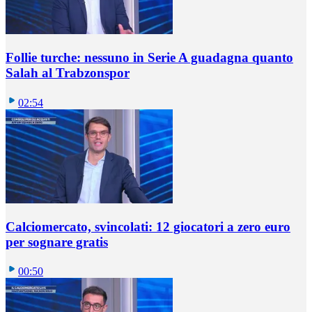
Follie turche: nessuno in Serie A guadagna quanto
Salah al Trabzonspor
02:54
Calciomercato, svincolati: 12 giocatori a zero euro
per sognare gratis
00:50