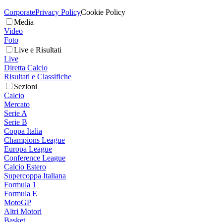
Corporate
Privacy Policy
Cookie Policy
Media
Video
Foto
Live e Risultati
Live
Diretta Calcio
Risultati e Classifiche
Sezioni
Calcio
Mercato
Serie A
Serie B
Coppa Italia
Champions League
Europa League
Conference League
Calcio Estero
Supercoppa Italiana
Formula 1
Formula E
MotoGP
Altri Motori
Basket