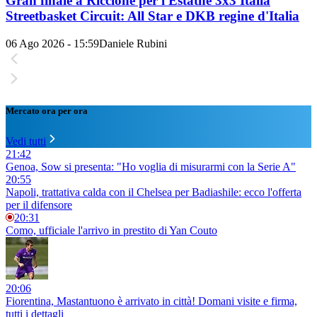
Gran finale a Riccione per l'Estathé 3x3 Italia
Streetbasket Circuit: All Star e DKB regine d'Italia
06 Ago 2026 - 15:59
Daniele Rubini
Mercato ora per ora
Vedi tutti
21:42
Genoa, Sow si presenta: "Ho voglia di misurarmi con la Serie A"
20:55
Napoli, trattativa calda con il Chelsea per Badiashile: ecco l'offerta
per il difensore
20:31
Como, ufficiale l'arrivo in prestito di Yan Couto
20:06
Fiorentina, Mastantuono è arrivato in città! Domani visite e firma,
tutti i dettagli