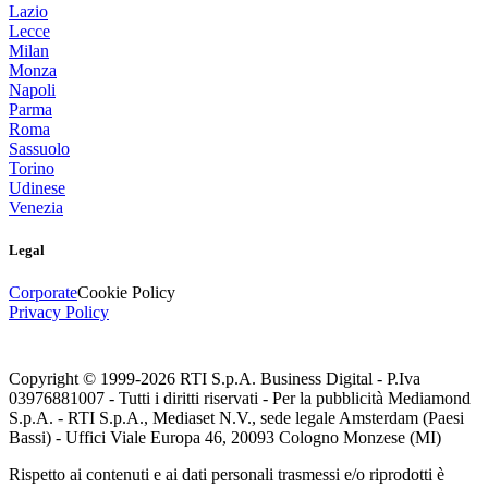
Lazio
Lecce
Milan
Monza
Napoli
Parma
Roma
Sassuolo
Torino
Udinese
Venezia
Legal
Corporate
Cookie Policy
Privacy Policy
Copyright © 1999-
2026
RTI S.p.A. Business Digital - P.Iva
03976881007 - Tutti i diritti riservati - Per la pubblicità Mediamond
S.p.A. - RTI S.p.A., Mediaset N.V., sede legale Amsterdam (Paesi
Bassi) - Uffici Viale Europa 46, 20093 Cologno Monzese (MI)
Rispetto ai contenuti e ai dati personali trasmessi e/o riprodotti è