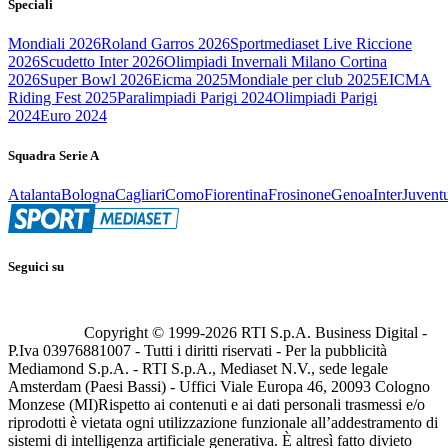
Speciali
Mondiali 2026
Roland Garros 2026
Sportmediaset Live Riccione
2026
Scudetto Inter 2026
Olimpiadi Invernali Milano Cortina
2026
Super Bowl 2026
Eicma 2025
Mondiale per club 2025
EICMA
Riding Fest 2025
Paralimpiadi Parigi 2024
Olimpiadi Parigi
2024
Euro 2024
Squadra Serie A
Atalanta
Bologna
Cagliari
Como
Fiorentina
Frosinone
Genoa
Inter
Juvent
Seguici su
Copyright © 1999-
2026
RTI S.p.A. Business Digital -
P.Iva 03976881007 - Tutti i diritti riservati - Per la pubblicità
Mediamond S.p.A. - RTI S.p.A., Mediaset N.V., sede legale
Amsterdam (Paesi Bassi) - Uffici Viale Europa 46, 20093 Cologno
Monzese (MI)
Rispetto ai contenuti e ai dati personali trasmessi e/o
riprodotti è vietata ogni utilizzazione funzionale all’addestramento di
sistemi di intelligenza artificiale generativa. È altresì fatto divieto