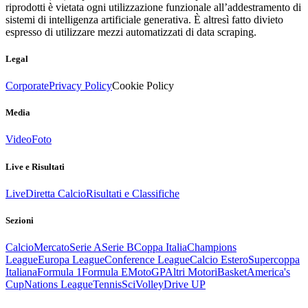
riprodotti è vietata ogni utilizzazione funzionale all’addestramento di
sistemi di intelligenza artificiale generativa. È altresì fatto divieto
espresso di utilizzare mezzi automatizzati di data scraping.
Legal
Corporate
Privacy Policy
Cookie Policy
Media
Video
Foto
Live e Risultati
Live
Diretta Calcio
Risultati e Classifiche
Sezioni
Calcio
Mercato
Serie A
Serie B
Coppa Italia
Champions
League
Europa League
Conference League
Calcio Estero
Supercoppa
Italiana
Formula 1
Formula E
MotoGP
Altri Motori
Basket
America's
Cup
Nations League
Tennis
Sci
Volley
Drive UP