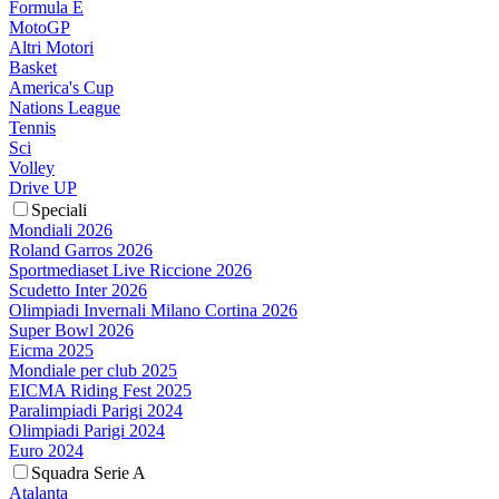
Formula E
MotoGP
Altri Motori
Basket
America's Cup
Nations League
Tennis
Sci
Volley
Drive UP
Speciali
Mondiali 2026
Roland Garros 2026
Sportmediaset Live Riccione 2026
Scudetto Inter 2026
Olimpiadi Invernali Milano Cortina 2026
Super Bowl 2026
Eicma 2025
Mondiale per club 2025
EICMA Riding Fest 2025
Paralimpiadi Parigi 2024
Olimpiadi Parigi 2024
Euro 2024
Squadra Serie A
Atalanta