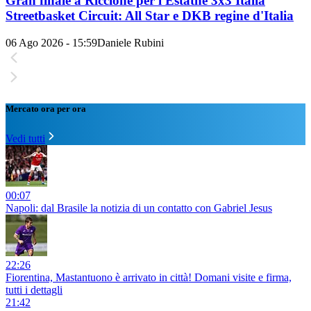
Gran finale a Riccione per l'Estathé 3x3 Italia
Streetbasket Circuit: All Star e DKB regine d'Italia
06 Ago 2026 - 15:59
Daniele Rubini
Mercato ora per ora
Vedi tutti
00:07
Napoli: dal Brasile la notizia di un contatto con Gabriel Jesus
22:26
Fiorentina, Mastantuono è arrivato in città! Domani visite e firma,
tutti i dettagli
21:42