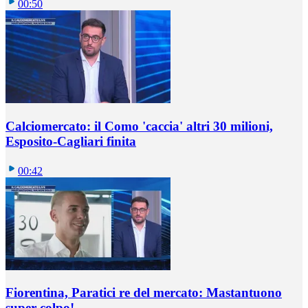
00:50
Calciomercato: il Como 'caccia' altri 30 milioni,
Esposito-Cagliari finita
00:42
Fiorentina, Paratici re del mercato: Mastantuono
super colpo!