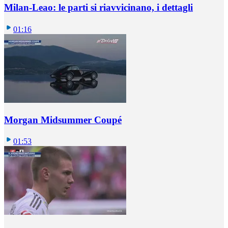
Milan-Leao: le parti si riavvicinano, i dettagli
01:16
Morgan Midsummer Coupé
01:53