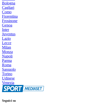
Bologna
Cagliari
Como
Fiorentina
Frosinone
Genoa
Inter
Juventus
Lazio
Lecce
Milan
Monza
Napoli
Parma
Roma
Sassuolo
Torino
Udinese
Venezia
Seguici su