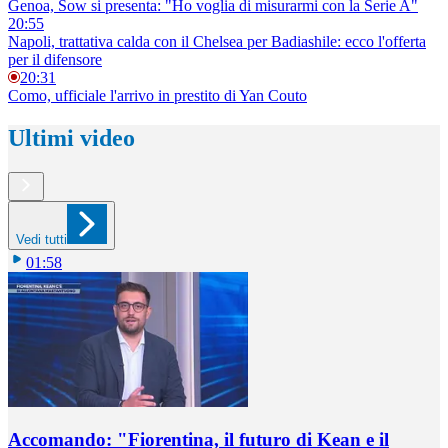
Genoa, Sow si presenta: "Ho voglia di misurarmi con la Serie A"
20:55
Napoli, trattativa calda con il Chelsea per Badiashile: ecco l'offerta
per il difensore
20:31
Como, ufficiale l'arrivo in prestito di Yan Couto
Ultimi video
Vedi tutti
01:58
Accomando: "Fiorentina, il futuro di Kean e il