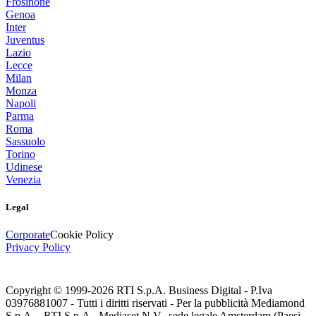
Frosinone
Genoa
Inter
Juventus
Lazio
Lecce
Milan
Monza
Napoli
Parma
Roma
Sassuolo
Torino
Udinese
Venezia
Legal
Corporate
Cookie Policy
Privacy Policy
Copyright © 1999-
2026
RTI S.p.A. Business Digital - P.Iva
03976881007 - Tutti i diritti riservati - Per la pubblicità Mediamond
S.p.A. - RTI S.p.A., Mediaset N.V., sede legale Amsterdam (Paesi