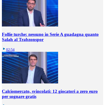
Follie turche: nessuno in Serie A guadagna quanto
Salah al Trabzonspor
02:54
Calciomercato, svincolati: 12 giocatori a zero euro
per sognare gratis