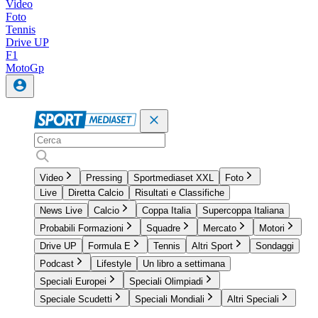
Video
Foto
Tennis
Drive UP
F1
MotoGp
Video
Pressing
Sportmediaset XXL
Foto
Live
Diretta Calcio
Risultati e Classifiche
News Live
Calcio
Coppa Italia
Supercoppa Italiana
Probabili Formazioni
Squadre
Mercato
Motori
Drive UP
Formula E
Tennis
Altri Sport
Sondaggi
Podcast
Lifestyle
Un libro a settimana
Speciali Europei
Speciali Olimpiadi
Speciale Scudetti
Speciali Mondiali
Altri Speciali