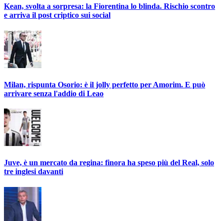
Kean, svolta a sorpresa: la Fiorentina lo blinda. Rischio scontro
e arriva il post criptico sui social
Milan, rispunta Osorio: è il jolly perfetto per Amorim. E può
arrivare senza l'addio di Leao
Juve, è un mercato da regina: finora ha speso più del Real, solo
tre inglesi davanti