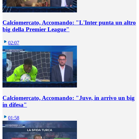
Calciomercato, Accomando: "L'Inter punta un altro
big della Premier League"
02:07
Calciomercato, Accomando: "Juve, in arrivo un big
in difesa"
01:58