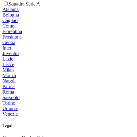
Squadra Serie A
Atalanta
Bologna
Cagliari
Como
Fiorentina
Frosinone
Genoa
Inter
Juventus
Lazio
Lecce
Milan
Monza
Napoli
Parma
Roma
Sassuolo
Torino
Udinese
Venezia
Legal