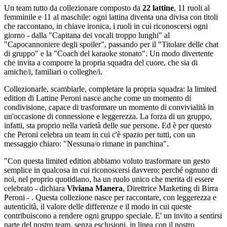
Un team tutto da collezionare composto da
22 lattine
, 11 ruoli al
femminile e 11 al maschile: ogni lattina diventa una divisa con titoli
che raccontano, in chiave ironica, i ruoli in cui riconoscersi ogni
giorno - dalla "Capitana dei vocali troppo lunghi" al
"Capocannoniere degli spoiler", passando per il "Titolare delle chat
di gruppo" e la "Coach del karaoke stonato". Un modo divertente
che invita a comporre la propria squadra del cuore, che sia di
amiche/i, familiari o colleghe/i.
Collezionarle, scambiarle, completare la propria squadra: la limited
edition di Lattine Peroni nasce anche come un momento di
condivisione, capace di trasformare un momento di convivialità in
un'occasione di connessione e leggerezza. La forza di un gruppo,
infatti, sta proprio nella varietà delle sue persone. Ed è per questo
che Peroni celebra un team in cui c'è spazio per tutti, con un
messaggio chiaro: "Nessuna/o rimane in panchina".
"Con questa limited edition abbiamo voluto trasformare un gesto
semplice in qualcosa in cui riconoscersi davvero: perché ognuno di
noi, nel proprio quotidiano, ha un ruolo unico che merita di essere
celebrato - dichiara
Viviana Manera
, Direttrice Marketing di Birra
Peroni - . Questa collezione nasce per raccontare, con leggerezza e
autenticità, il valore delle differenze e il modo in cui queste
contribuiscono a rendere ogni gruppo speciale. E' un invito a sentirsi
parte del nostro team, senza esclusioni, in linea con il nostro