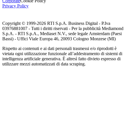
Corporate
Cookie Policy
Privacy Policy
Copyright © 1999-
2026
RTI S.p.A. Business Digital - P.Iva
03976881007 - Tutti i diritti riservati - Per la pubblicità Mediamond
S.p.A. - RTI S.p.A., Mediaset N.V., sede legale Amsterdam (Paesi
Bassi) - Uffici Viale Europa 46, 20093 Cologno Monzese (MI)
Rispetto ai contenuti e ai dati personali trasmessi e/o riprodotti è
vietata ogni utilizzazione funzionale all’addestramento di sistemi di
intelligenza artificiale generativa. È altresì fatto divieto espresso di
utilizzare mezzi automatizzati di data scraping.