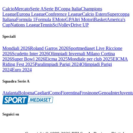
Calcio
Mercato
Serie A
Serie B
Coppa Italia
Champions
League
Europa League
Conference League
Calcio Estero
Supercoppa
Italiana
Formula 1
Formula E
MotoGP
Altri Motori
Basket
America's
Cup
Nations League
Tennis
Sci
Volley
Drive UP
Speciali
Mondiali 2026
Roland Garros 2026
Sportmediaset Live Riccione
2026
Scudetto Inter 2026
Olimpiadi Invernali Milano Cortina
2026
Super Bowl 2026
Eicma 2025
Mondiale per club 2025
EICMA
Riding Fest 2025
Paralimpiadi Parigi 2024
Olimpiadi Parigi
2024
Euro 2024
Squadra Serie A
Atalanta
Bologna
Cagliari
Como
Fiorentina
Frosinone
Genoa
Inter
Juvent
Seguici su