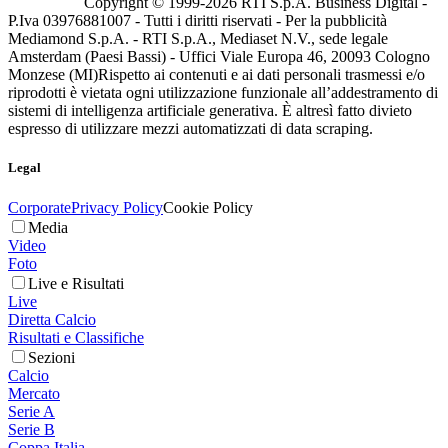
Copyright © 1999-
2026
RTI S.p.A. Business Digital -
P.Iva 03976881007 - Tutti i diritti riservati - Per la pubblicità
Mediamond S.p.A. - RTI S.p.A., Mediaset N.V., sede legale
Amsterdam (Paesi Bassi) - Uffici Viale Europa 46, 20093 Cologno
Monzese (MI)
Rispetto ai contenuti e ai dati personali trasmessi e/o
riprodotti è vietata ogni utilizzazione funzionale all’addestramento di
sistemi di intelligenza artificiale generativa. È altresì fatto divieto
espresso di utilizzare mezzi automatizzati di data scraping.
Legal
Corporate
Privacy Policy
Cookie Policy
Media
Video
Foto
Live e Risultati
Live
Diretta Calcio
Risultati e Classifiche
Sezioni
Calcio
Mercato
Serie A
Serie B
Coppa Italia