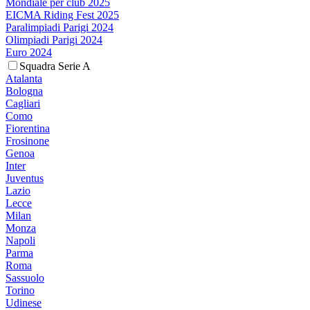
Mondiale per club 2025
EICMA Riding Fest 2025
Paralimpiadi Parigi 2024
Olimpiadi Parigi 2024
Euro 2024
Squadra Serie A
Atalanta
Bologna
Cagliari
Como
Fiorentina
Frosinone
Genoa
Inter
Juventus
Lazio
Lecce
Milan
Monza
Napoli
Parma
Roma
Sassuolo
Torino
Udinese