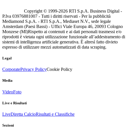
Copyright © 1999-
2026
RTI S.p.A. Business Digital -
P.Iva 03976881007 - Tutti i diritti riservati - Per la pubblicità
Mediamond S.p.A. - RTI S.p.A., Mediaset N.V., sede legale
Amsterdam (Paesi Bassi) - Uffici Viale Europa 46, 20093 Cologno
Monzese (MI)
Rispetto ai contenuti e ai dati personali trasmessi e/o
riprodotti è vietata ogni utilizzazione funzionale all’addestramento di
sistemi di intelligenza artificiale generativa. È altresì fatto divieto
espresso di utilizzare mezzi automatizzati di data scraping.
Legal
Corporate
Privacy Policy
Cookie Policy
Media
Video
Foto
Live e Risultati
Live
Diretta Calcio
Risultati e Classifiche
Sezioni