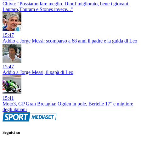
Chivu: "Possiamo fare meglio. Diouf migliorato, bene i giovani.
Lautaro,Thuram e Stones invece..."
15:47
Addio a Jorge Messi: scomparso a 68 anni il padre e la guida di Leo
15:47
Addio a Jorge Messi, il papà di Leo
15:41
Moto3, GP Gran Bretagna: Ogden in pole, Bertelle 17° e migliore
degli italiani
Seguici su