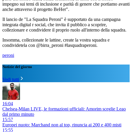
impegno sui temi di inclusione e parità di genere che portiamo avanti
anche attraverso il progetto BeHer".
Il lancio de "La Squadra Peroni" è supportato da una campagna
integrata digital r social, che invita il pubblico a scoprire,
collezionare e condividere il proprio ruolo all'interno della squadra.
Insomma, collezionate le lattine, create la vostra squadra e
condividetela con @birra_peroni #lasquadraperoni.
peroni
Notizie del giorno
Vedi tutti
16:04
Chelsea-Milan LIVE, le formazioni ufficiali: Amorim sceglie Leao
dal primo minuto
15:57
Europei nuoto: Marchand non al top, rinuncia ai 200 e 400 misti
15:55