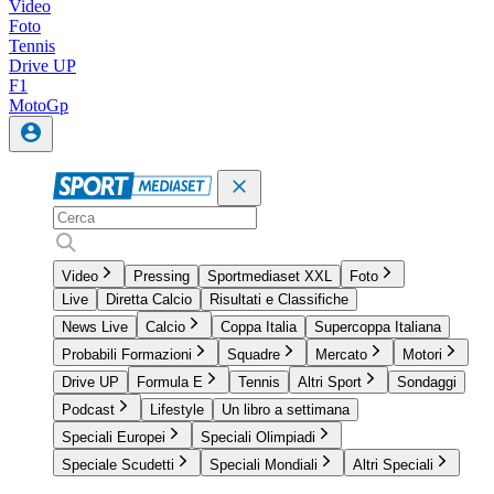
Video
Foto
Tennis
Drive UP
F1
MotoGp
Video
Pressing
Sportmediaset XXL
Foto
Live
Diretta Calcio
Risultati e Classifiche
News Live
Calcio
Coppa Italia
Supercoppa Italiana
Probabili Formazioni
Squadre
Mercato
Motori
Drive UP
Formula E
Tennis
Altri Sport
Sondaggi
Podcast
Lifestyle
Un libro a settimana
Speciali Europei
Speciali Olimpiadi
Speciale Scudetti
Speciali Mondiali
Altri Speciali