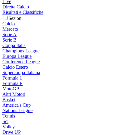
Live
Diretta Calcio
Risultati e Classifiche
Sezioni
Calcio
Mercato
Serie A
Serie B
Coppa Italia
Champions League
Europa League
Conference League
Calcio Estero
Supercoppa Italiana
Formula 1
Formula E
MotoGP
Altri Motori
Basket
America's Cup
Nations League
Tennis
Sci
Volley
Drive UP