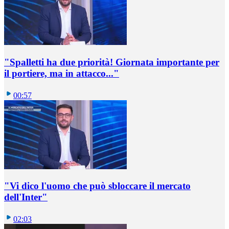
"Spalletti ha due priorità! Giornata importante per
il portiere, ma in attacco..."
00:57
"Vi dico l'uomo che può sbloccare il mercato
dell'Inter"
02:03