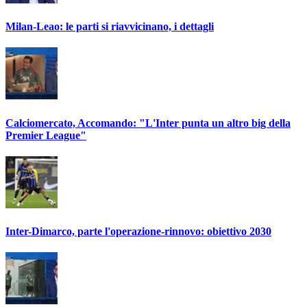
Milan-Leao: le parti si riavvicinano, i dettagli
Calciomercato, Accomando: "L'Inter punta un altro big della
Premier League"
Inter-Dimarco, parte l'operazione-rinnovo: obiettivo 2030