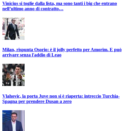
Vinicius si toglie dalla lista, ma sono tanti i big che entrano
nell’ultimo anno di contratto…
Milan, rispunta Osorio: è il jolly perfetto per Amorim. E può
arrivare senza l'addio di Leao
Vlahovic, la porta Juve non si è riaperta: intreccio Turchia-
Spagna per prendere Dusan a zero