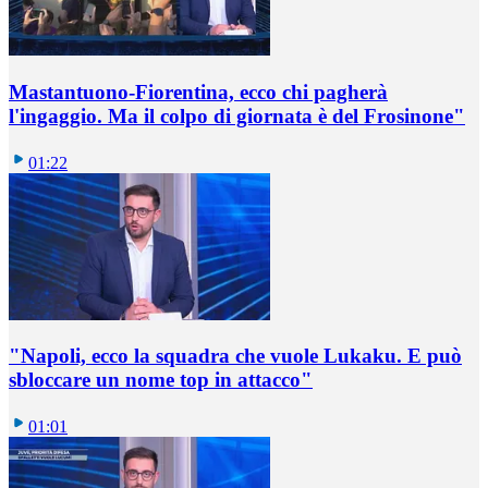
Mastantuono-Fiorentina, ecco chi pagherà
l'ingaggio. Ma il colpo di giornata è del Frosinone"
01:22
"Napoli, ecco la squadra che vuole Lukaku. E può
sbloccare un nome top in attacco"
01:01