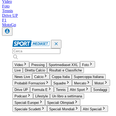
Video
Foto
Tennis
Drive UP
F1
MotoGp
Video
Pressing
Sportmediaset XXL
Foto
Live
Diretta Calcio
Risultati e Classifiche
News Live
Calcio
Coppa Italia
Supercoppa Italiana
Probabili Formazioni
Squadre
Mercato
Motori
Drive UP
Formula E
Tennis
Altri Sport
Sondaggi
Podcast
Lifestyle
Un libro a settimana
Speciali Europei
Speciali Olimpiadi
Speciale Scudetti
Speciali Mondiali
Altri Speciali