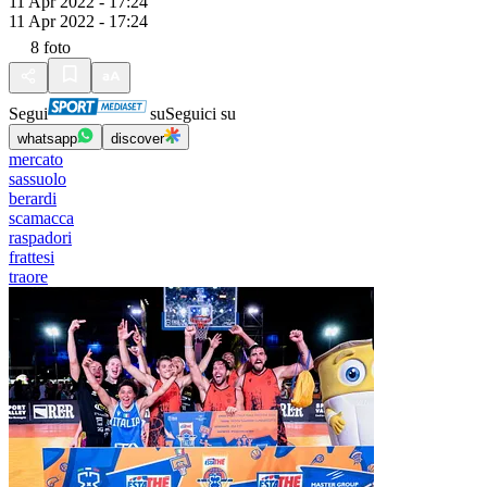
11 Apr 2022 - 17:24
11 Apr 2022 - 17:24
8
foto
Segui
su
Seguici su
whatsapp
discover
mercato
sassuolo
berardi
scamacca
raspadori
frattesi
traore