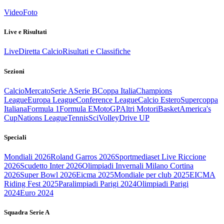
Video
Foto
Live e Risultati
Live
Diretta Calcio
Risultati e Classifiche
Sezioni
Calcio
Mercato
Serie A
Serie B
Coppa Italia
Champions
League
Europa League
Conference League
Calcio Estero
Supercoppa
Italiana
Formula 1
Formula E
MotoGP
Altri Motori
Basket
America's
Cup
Nations League
Tennis
Sci
Volley
Drive UP
Speciali
Mondiali 2026
Roland Garros 2026
Sportmediaset Live Riccione
2026
Scudetto Inter 2026
Olimpiadi Invernali Milano Cortina
2026
Super Bowl 2026
Eicma 2025
Mondiale per club 2025
EICMA
Riding Fest 2025
Paralimpiadi Parigi 2024
Olimpiadi Parigi
2024
Euro 2024
Squadra Serie A