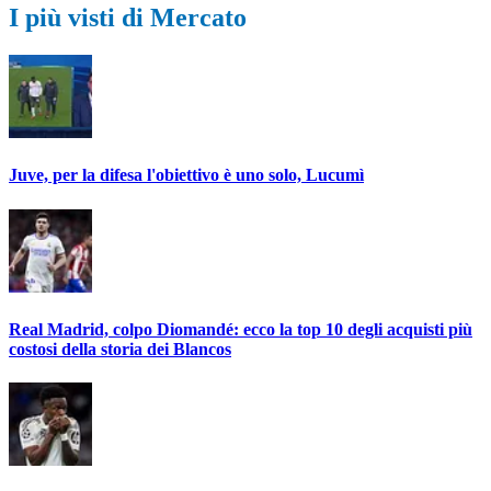
I più visti di Mercato
Juve, per la difesa l'obiettivo è uno solo, Lucumì
Real Madrid, colpo Diomandé: ecco la top 10 degli acquisti più
costosi della storia dei Blancos