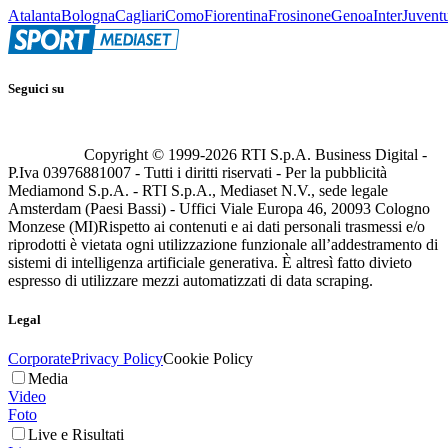
Atalanta
Bologna
Cagliari
Como
Fiorentina
Frosinone
Genoa
Inter
Juvent
Seguici su
Copyright © 1999-
2026
RTI S.p.A. Business Digital -
P.Iva 03976881007 - Tutti i diritti riservati - Per la pubblicità
Mediamond S.p.A. - RTI S.p.A., Mediaset N.V., sede legale
Amsterdam (Paesi Bassi) - Uffici Viale Europa 46, 20093 Cologno
Monzese (MI)
Rispetto ai contenuti e ai dati personali trasmessi e/o
riprodotti è vietata ogni utilizzazione funzionale all’addestramento di
sistemi di intelligenza artificiale generativa. È altresì fatto divieto
espresso di utilizzare mezzi automatizzati di data scraping.
Legal
Corporate
Privacy Policy
Cookie Policy
Media
Video
Foto
Live e Risultati