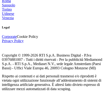
Roma
Sassuolo
Torino
Udinese
Venezia
Legal
Corporate
Cookie Policy
Privacy Policy
Copyright © 1999-
2026
RTI S.p.A. Business Digital - P.Iva
03976881007 - Tutti i diritti riservati - Per la pubblicità Mediamond
S.p.A. - RTI S.p.A., Mediaset N.V., sede legale Amsterdam (Paesi
Bassi) - Uffici Viale Europa 46, 20093 Cologno Monzese (MI)
Rispetto ai contenuti e ai dati personali trasmessi e/o riprodotti è
vietata ogni utilizzazione funzionale all’addestramento di sistemi di
intelligenza artificiale generativa. È altresì fatto divieto espresso di
utilizzare mezzi automatizzati di data scraping.