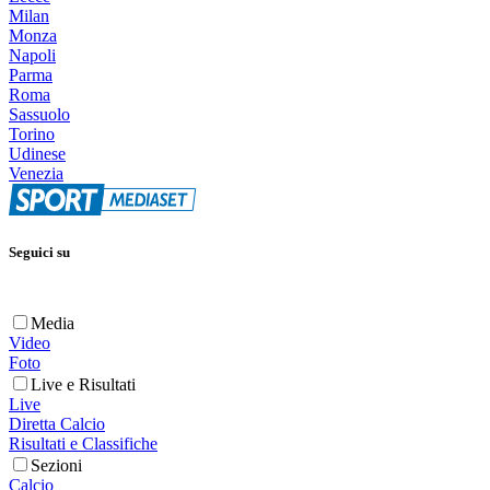
Milan
Monza
Napoli
Parma
Roma
Sassuolo
Torino
Udinese
Venezia
Seguici su
Media
Video
Foto
Live e Risultati
Live
Diretta Calcio
Risultati e Classifiche
Sezioni
Calcio