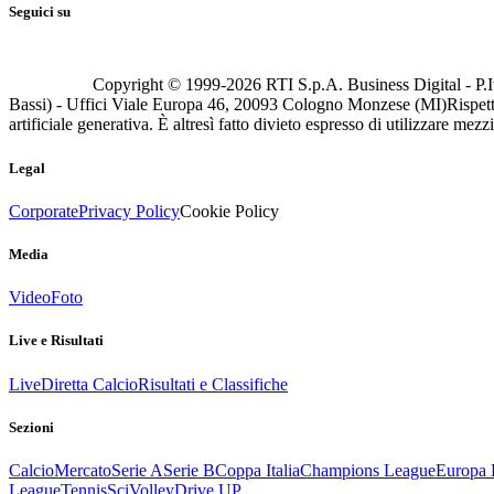
Seguici su
Copyright © 1999-
2026
RTI S.p.A. Business Digital - P.I
Bassi) - Uffici Viale Europa 46, 20093 Cologno Monzese (MI)
Rispett
artificiale generativa. È altresì fatto divieto espresso di utilizzare mez
Legal
Corporate
Privacy Policy
Cookie Policy
Media
Video
Foto
Live e Risultati
Live
Diretta Calcio
Risultati e Classifiche
Sezioni
Calcio
Mercato
Serie A
Serie B
Coppa Italia
Champions League
Europa 
League
Tennis
Sci
Volley
Drive UP