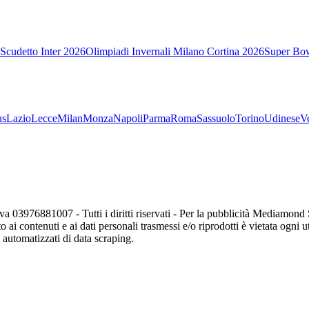
Scudetto Inter 2026
Olimpiadi Invernali Milano Cortina 2026
Super Bo
us
Lazio
Lecce
Milan
Monza
Napoli
Parma
Roma
Sassuolo
Torino
Udinese
V
va 03976881007 - Tutti i diritti riservati - Per la pubblicità Mediamon
o ai contenuti e ai dati personali trasmessi e/o riprodotti è vietata ogni 
zi automatizzati di data scraping.