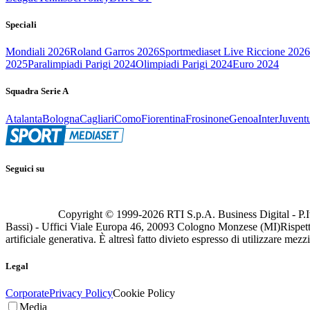
Speciali
Mondiali 2026
Roland Garros 2026
Sportmediaset Live Riccione 2026
2025
Paralimpiadi Parigi 2024
Olimpiadi Parigi 2024
Euro 2024
Squadra Serie A
Atalanta
Bologna
Cagliari
Como
Fiorentina
Frosinone
Genoa
Inter
Juvent
Seguici su
Copyright © 1999-
2026
RTI S.p.A. Business Digital - P.I
Bassi) - Uffici Viale Europa 46, 20093 Cologno Monzese (MI)
Rispett
artificiale generativa. È altresì fatto divieto espresso di utilizzare mez
Legal
Corporate
Privacy Policy
Cookie Policy
Media