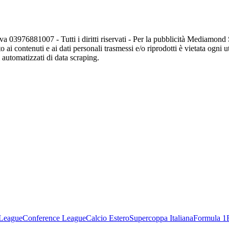
va 03976881007 - Tutti i diritti riservati - Per la pubblicità Mediamon
o ai contenuti e ai dati personali trasmessi e/o riprodotti è vietata ogni 
zi automatizzati di data scraping.
League
Conference League
Calcio Estero
Supercoppa Italiana
Formula 1