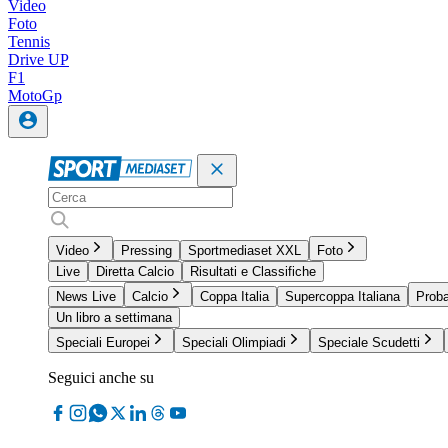
Video
Foto
Tennis
Drive UP
F1
MotoGp
Video
Pressing
Sportmediaset XXL
Foto
Live
Diretta Calcio
Risultati e Classifiche
News Live
Calcio
Coppa Italia
Supercoppa Italiana
Proba
Un libro a settimana
Speciali Europei
Speciali Olimpiadi
Speciale Scudetti
Seguici anche su