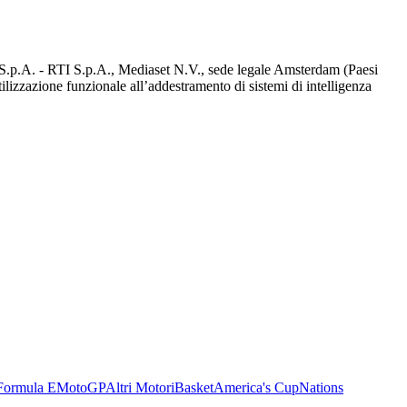
d S.p.A. - RTI S.p.A., Mediaset N.V., sede legale Amsterdam (Paesi
utilizzazione funzionale all’addestramento di sistemi di intelligenza
Formula E
MotoGP
Altri Motori
Basket
America's Cup
Nations