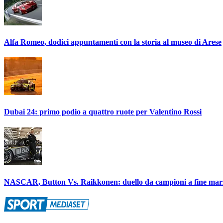
Alfa Romeo, dodici appuntamenti con la storia al museo di Arese
Dubai 24: primo podio a quattro ruote per Valentino Rossi
NASCAR, Button Vs. Raikkonen: duello da campioni a fine mar