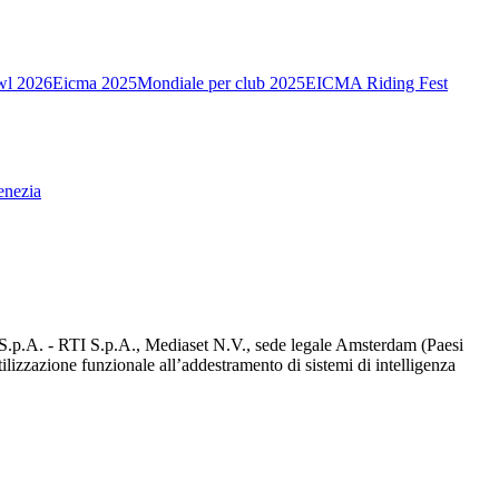
wl 2026
Eicma 2025
Mondiale per club 2025
EICMA Riding Fest
enezia
d S.p.A. - RTI S.p.A., Mediaset N.V., sede legale Amsterdam (Paesi
utilizzazione funzionale all’addestramento di sistemi di intelligenza