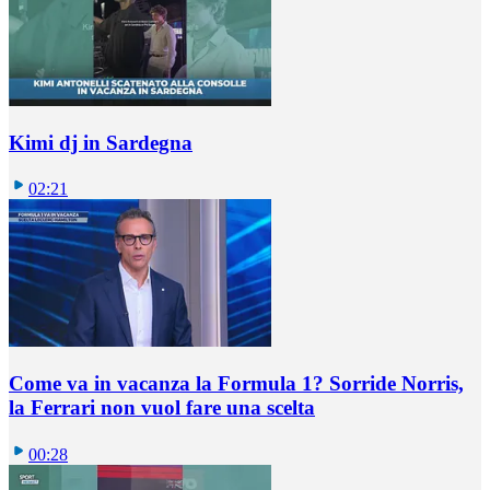
Kimi dj in Sardegna
02:21
Come va in vacanza la Formula 1? Sorride Norris,
la Ferrari non vuol fare una scelta
00:28