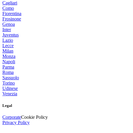
Cagliari
Como
Fiorentina
Frosinone
Genoa
Inter
Juventus
Lazio
Lecce
Milan
Monza
Napoli
Parma
Roma
Sassuolo
Torino
Udinese
Venezia
Legal
Corporate
Cookie Policy
Privacy Policy