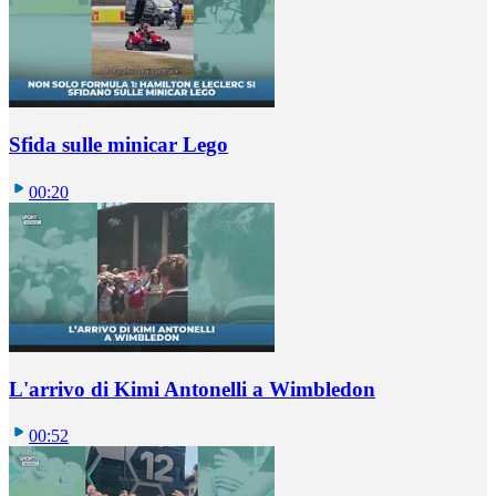
Sfida sulle minicar Lego
00:20
L'arrivo di Kimi Antonelli a Wimbledon
00:52