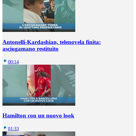
Antonelli-Kardashian, telenovela finita:
asciugamano restituito
00:14
Hamilton con un nuovo look
01:33