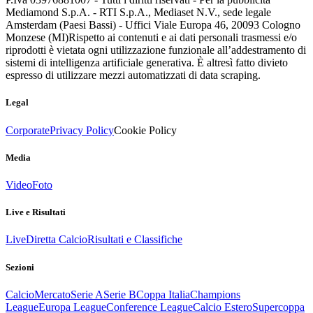
Mediamond S.p.A. - RTI S.p.A., Mediaset N.V., sede legale
Amsterdam (Paesi Bassi) - Uffici Viale Europa 46, 20093 Cologno
Monzese (MI)
Rispetto ai contenuti e ai dati personali trasmessi e/o
riprodotti è vietata ogni utilizzazione funzionale all’addestramento di
sistemi di intelligenza artificiale generativa. È altresì fatto divieto
espresso di utilizzare mezzi automatizzati di data scraping.
Legal
Corporate
Privacy Policy
Cookie Policy
Media
Video
Foto
Live e Risultati
Live
Diretta Calcio
Risultati e Classifiche
Sezioni
Calcio
Mercato
Serie A
Serie B
Coppa Italia
Champions
League
Europa League
Conference League
Calcio Estero
Supercoppa