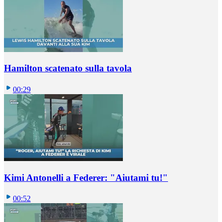
Hamilton scatenato sulla tavola
00:29
Kimi Antonelli a Federer: "Aiutami tu!"
00:52