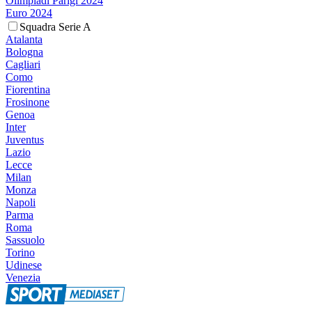
Olimpiadi Parigi 2024
Euro 2024
Squadra Serie A
Atalanta
Bologna
Cagliari
Como
Fiorentina
Frosinone
Genoa
Inter
Juventus
Lazio
Lecce
Milan
Monza
Napoli
Parma
Roma
Sassuolo
Torino
Udinese
Venezia