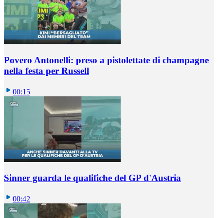
Povero Antonelli: preso a pistolettate di champagne
nella festa per Russell
00:15
Sinner guarda le qualifiche del GP d'Austria
00:42