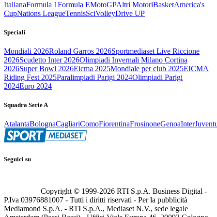
Italiana
Formula 1
Formula E
MotoGP
Altri Motori
Basket
America's
Cup
Nations League
Tennis
Sci
Volley
Drive UP
Speciali
Mondiali 2026
Roland Garros 2026
Sportmediaset Live Riccione
2026
Scudetto Inter 2026
Olimpiadi Invernali Milano Cortina
2026
Super Bowl 2026
Eicma 2025
Mondiale per club 2025
EICMA
Riding Fest 2025
Paralimpiadi Parigi 2024
Olimpiadi Parigi
2024
Euro 2024
Squadra Serie A
Atalanta
Bologna
Cagliari
Como
Fiorentina
Frosinone
Genoa
Inter
Juvent
Seguici su
Copyright © 1999-
2026
RTI S.p.A. Business Digital -
P.Iva 03976881007 - Tutti i diritti riservati - Per la pubblicità
Mediamond S.p.A. - RTI S.p.A., Mediaset N.V., sede legale