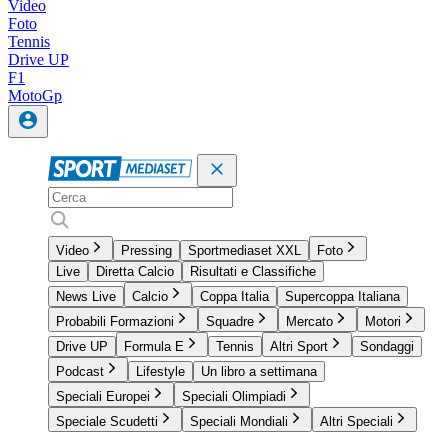
Video
Foto
Tennis
Drive UP
F1
MotoGp
Video
Pressing
Sportmediaset XXL
Foto
Live
Diretta Calcio
Risultati e Classifiche
News Live
Calcio
Coppa Italia
Supercoppa Italiana
Probabili Formazioni
Squadre
Mercato
Motori
Drive UP
Formula E
Tennis
Altri Sport
Sondaggi
Podcast
Lifestyle
Un libro a settimana
Speciali Europei
Speciali Olimpiadi
Speciale Scudetti
Speciali Mondiali
Altri Speciali