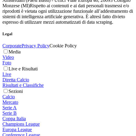
Amsterdam (Paesi Bassi) - Uffici Viale Europa 46, 20093 Cologno
Monzese (MI)
Rispetto ai contenuti e ai dati personali trasmessi e/o
riprodotti è vietata ogni utilizzazione funzionale all’addestramento di
sistemi di intelligenza artificiale generativa. È altresì fatto divieto
espresso di utilizzare mezzi automatizzati di data scraping.
Legal
Corporate
Privacy Policy
Cookie Policy
Media
Video
Foto
Live e Risultati
Live
Diretta Calcio
Risultati e Classifiche
Sezioni
Calcio
Mercato
Serie A
Serie B
Coppa Italia
Champions League
Europa League
Conference League