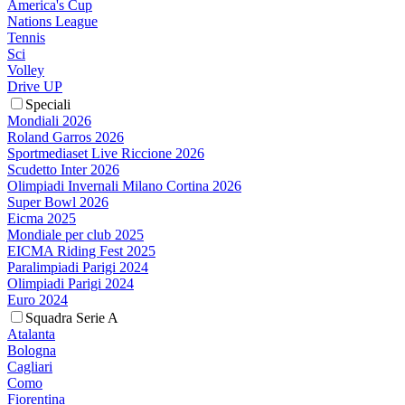
America's Cup
Nations League
Tennis
Sci
Volley
Drive UP
Speciali
Mondiali 2026
Roland Garros 2026
Sportmediaset Live Riccione 2026
Scudetto Inter 2026
Olimpiadi Invernali Milano Cortina 2026
Super Bowl 2026
Eicma 2025
Mondiale per club 2025
EICMA Riding Fest 2025
Paralimpiadi Parigi 2024
Olimpiadi Parigi 2024
Euro 2024
Squadra Serie A
Atalanta
Bologna
Cagliari
Como
Fiorentina