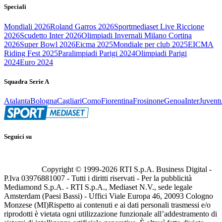
Speciali
Mondiali 2026
Roland Garros 2026
Sportmediaset Live Riccione
2026
Scudetto Inter 2026
Olimpiadi Invernali Milano Cortina
2026
Super Bowl 2026
Eicma 2025
Mondiale per club 2025
EICMA
Riding Fest 2025
Paralimpiadi Parigi 2024
Olimpiadi Parigi
2024
Euro 2024
Squadra Serie A
Atalanta
Bologna
Cagliari
Como
Fiorentina
Frosinone
Genoa
Inter
Juvent
Seguici su
Copyright © 1999-
2026
RTI S.p.A. Business Digital -
P.Iva 03976881007 - Tutti i diritti riservati - Per la pubblicità
Mediamond S.p.A. - RTI S.p.A., Mediaset N.V., sede legale
Amsterdam (Paesi Bassi) - Uffici Viale Europa 46, 20093 Cologno
Monzese (MI)
Rispetto ai contenuti e ai dati personali trasmessi e/o
riprodotti è vietata ogni utilizzazione funzionale all’addestramento di