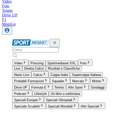
Video
Foto
Tennis
Drive UP
F1
MotoGp
Video
Pressing
Sportmediaset XXL
Foto
Live
Diretta Calcio
Risultati e Classifiche
News Live
Calcio
Coppa Italia
Supercoppa Italiana
Probabili Formazioni
Squadre
Mercato
Motori
Drive UP
Formula E
Tennis
Altri Sport
Sondaggi
Podcast
Lifestyle
Un libro a settimana
Speciali Europei
Speciali Olimpiadi
Speciale Scudetti
Speciali Mondiali
Altri Speciali