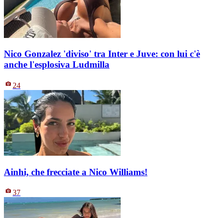
Nico Gonzalez 'diviso' tra Inter e Juve: con lui c'è
anche l'esplosiva Ludmilla
24
Ainhi, che frecciate a Nico Williams!
37