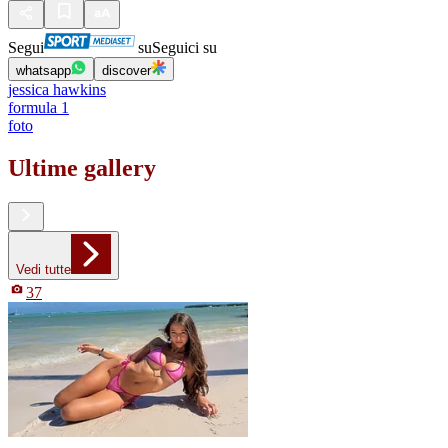
Segui
su
Seguici su
whatsapp
discover
jessica hawkins
formula 1
foto
Ultime gallery
Vedi tutte
37