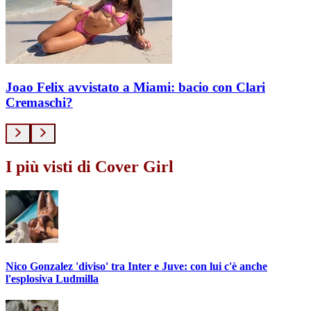
Joao Felix avvistato a Miami: bacio con Clari
Cremaschi?
I più visti di Cover Girl
Nico Gonzalez 'diviso' tra Inter e Juve: con lui c'è anche
l'esplosiva Ludmilla