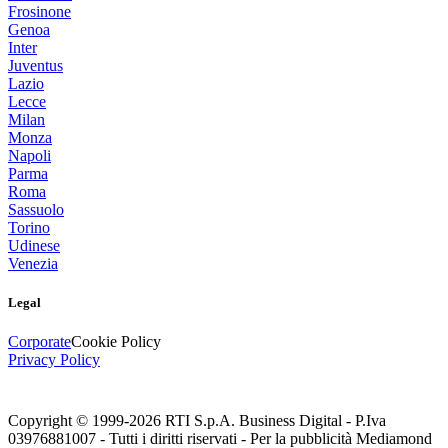
Frosinone
Genoa
Inter
Juventus
Lazio
Lecce
Milan
Monza
Napoli
Parma
Roma
Sassuolo
Torino
Udinese
Venezia
Legal
Corporate
Cookie Policy
Privacy Policy
Copyright © 1999-
2026
RTI S.p.A. Business Digital - P.Iva
03976881007 - Tutti i diritti riservati - Per la pubblicità Mediamond