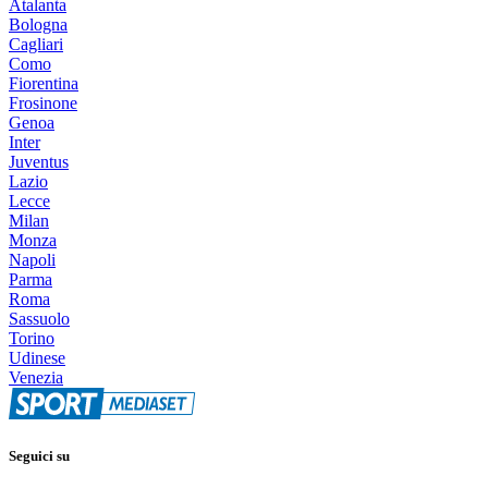
Atalanta
Bologna
Cagliari
Como
Fiorentina
Frosinone
Genoa
Inter
Juventus
Lazio
Lecce
Milan
Monza
Napoli
Parma
Roma
Sassuolo
Torino
Udinese
Venezia
Seguici su