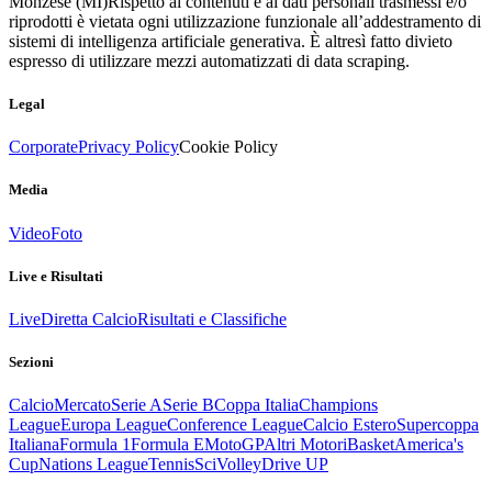
Monzese (MI)
Rispetto ai contenuti e ai dati personali trasmessi e/o
riprodotti è vietata ogni utilizzazione funzionale all’addestramento di
sistemi di intelligenza artificiale generativa. È altresì fatto divieto
espresso di utilizzare mezzi automatizzati di data scraping.
Legal
Corporate
Privacy Policy
Cookie Policy
Media
Video
Foto
Live e Risultati
Live
Diretta Calcio
Risultati e Classifiche
Sezioni
Calcio
Mercato
Serie A
Serie B
Coppa Italia
Champions
League
Europa League
Conference League
Calcio Estero
Supercoppa
Italiana
Formula 1
Formula E
MotoGP
Altri Motori
Basket
America's
Cup
Nations League
Tennis
Sci
Volley
Drive UP