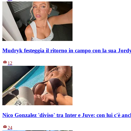
Mudryk festeggia il ritorno in campo con la sua Jord
12
Nico Gonzalez 'diviso' tra Inter e Juve: con lui c'è an
24