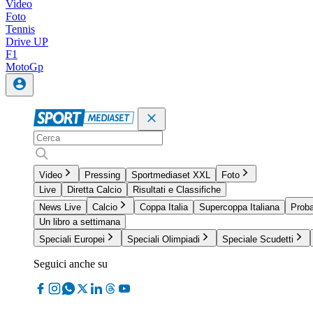
Video
Foto
Tennis
Drive UP
F1
MotoGp
Video
Pressing
Sportmediaset XXL
Foto
Live
Diretta Calcio
Risultati e Classifiche
News Live
Calcio
Coppa Italia
Supercoppa Italiana
Proba
Un libro a settimana
Speciali Europei
Speciali Olimpiadi
Speciale Scudetti
Seguici anche su