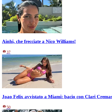
Ainhi, che frecciate a Nico Williams!
37
Joao Felix avvistato a Miami: bacio con Clari Crema
50