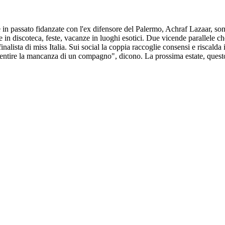
n passato fidanzate con l'ex difensore del Palermo, Achraf Lazaar, sono 
te in discoteca, feste, vacanze in luoghi esotici. Due vicende parallele
lista di miss Italia. Sui social la coppia raccoglie consensi e riscalda 
 sentire la mancanza di un compagno", dicono. La prossima estate, questo