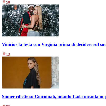
50
Vinicius fa festa con Virginia prima di decidere sul s
13
Sinner riflette su Cincinnati, intanto Laila incanta i