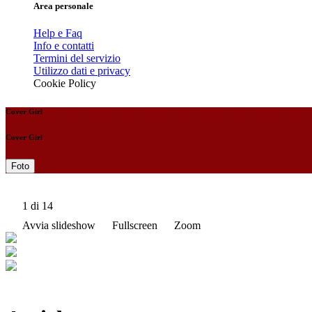
Area personale
Help e Faq
Info e contatti
Termini del servizio
Utilizzo dati e privacy
Cookie Policy
Cover Girl
Cover Girl
Foto
1
di 14
Avvia slideshow
Fullscreen
Zoom