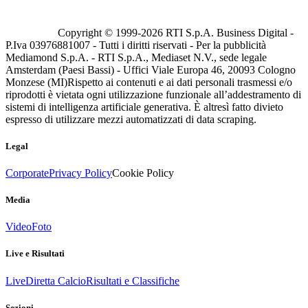
Copyright © 1999-
2026
RTI S.p.A. Business Digital -
P.Iva 03976881007 - Tutti i diritti riservati - Per la pubblicità
Mediamond S.p.A. - RTI S.p.A., Mediaset N.V., sede legale
Amsterdam (Paesi Bassi) - Uffici Viale Europa 46, 20093 Cologno
Monzese (MI)
Rispetto ai contenuti e ai dati personali trasmessi e/o
riprodotti è vietata ogni utilizzazione funzionale all’addestramento di
sistemi di intelligenza artificiale generativa. È altresì fatto divieto
espresso di utilizzare mezzi automatizzati di data scraping.
Legal
Corporate
Privacy Policy
Cookie Policy
Media
Video
Foto
Live e Risultati
Live
Diretta Calcio
Risultati e Classifiche
Sezioni