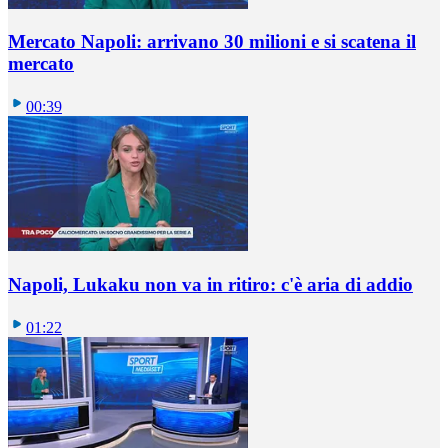
Mercato Napoli: arrivano 30 milioni e si scatena il
mercato
00:39
Napoli, Lukaku non va in ritiro: c'è aria di addio
01:22