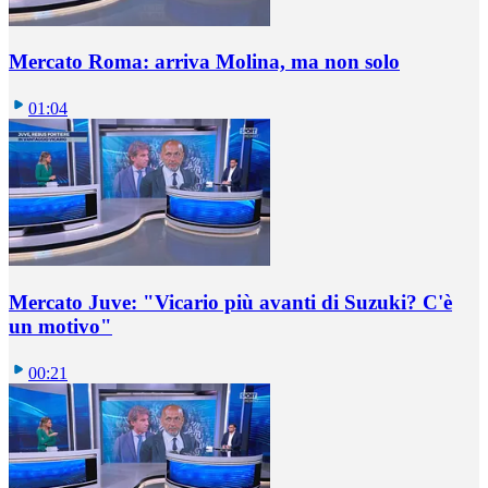
Mercato Roma: arriva Molina, ma non solo
01:04
Mercato Juve: "Vicario più avanti di Suzuki? C'è
un motivo"
00:21