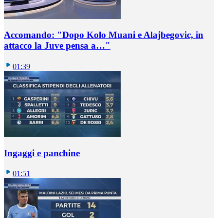
Accomando: "Dopo Kolo Muani e Alajbegovic, in
attacco la Juve pensa a…"
01:39
Ingaggi e panchine
01:51