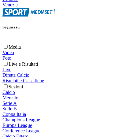
Venezia
Seguici su
Media
Video
Foto
Live e Risultati
Live
Diretta Calcio
Risultati e Classifiche
Sezioni
Calcio
Mercato
Serie A
Serie B
Coppa Italia
Champions League
Europa League
Conference League
Calcio Estero