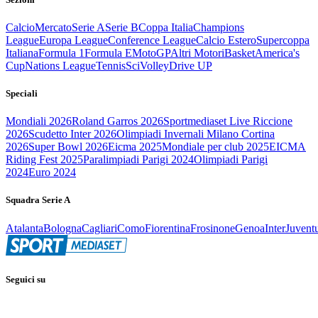
Calcio
Mercato
Serie A
Serie B
Coppa Italia
Champions
League
Europa League
Conference League
Calcio Estero
Supercoppa
Italiana
Formula 1
Formula E
MotoGP
Altri Motori
Basket
America's
Cup
Nations League
Tennis
Sci
Volley
Drive UP
Speciali
Mondiali 2026
Roland Garros 2026
Sportmediaset Live Riccione
2026
Scudetto Inter 2026
Olimpiadi Invernali Milano Cortina
2026
Super Bowl 2026
Eicma 2025
Mondiale per club 2025
EICMA
Riding Fest 2025
Paralimpiadi Parigi 2024
Olimpiadi Parigi
2024
Euro 2024
Squadra Serie A
Atalanta
Bologna
Cagliari
Como
Fiorentina
Frosinone
Genoa
Inter
Juvent
Seguici su