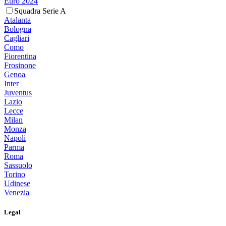
Euro 2024
Squadra Serie A
Atalanta
Bologna
Cagliari
Como
Fiorentina
Frosinone
Genoa
Inter
Juventus
Lazio
Lecce
Milan
Monza
Napoli
Parma
Roma
Sassuolo
Torino
Udinese
Venezia
Legal