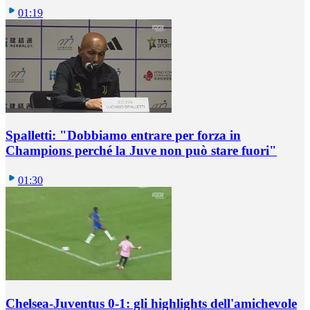
01:19
Spalletti: "Dobbiamo entrare per forza in
Champions perché la Juve non può stare fuori"
01:30
Chelsea-Juventus 0-1: gli highlights dell'amichevole