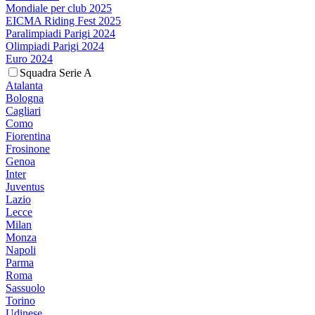
Mondiale per club 2025
EICMA Riding Fest 2025
Paralimpiadi Parigi 2024
Olimpiadi Parigi 2024
Euro 2024
Squadra Serie A
Atalanta
Bologna
Cagliari
Como
Fiorentina
Frosinone
Genoa
Inter
Juventus
Lazio
Lecce
Milan
Monza
Napoli
Parma
Roma
Sassuolo
Torino
Udinese