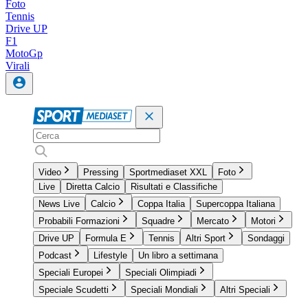
Foto
Tennis
Drive UP
F1
MotoGp
Virali
Video
Pressing
Sportmediaset XXL
Foto
Live
Diretta Calcio
Risultati e Classifiche
News Live
Calcio
Coppa Italia
Supercoppa Italiana
Probabili Formazioni
Squadre
Mercato
Motori
Drive UP
Formula E
Tennis
Altri Sport
Sondaggi
Podcast
Lifestyle
Un libro a settimana
Speciali Europei
Speciali Olimpiadi
Speciale Scudetti
Speciali Mondiali
Altri Speciali