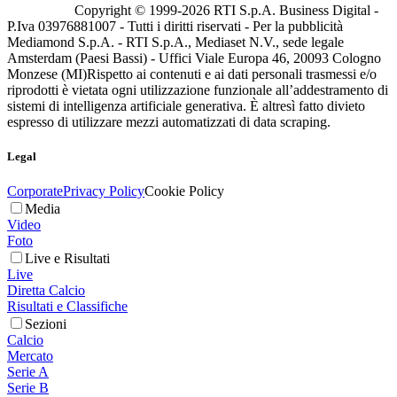
Copyright © 1999-
2026
RTI S.p.A. Business Digital -
P.Iva 03976881007 - Tutti i diritti riservati - Per la pubblicità
Mediamond S.p.A. - RTI S.p.A., Mediaset N.V., sede legale
Amsterdam (Paesi Bassi) - Uffici Viale Europa 46, 20093 Cologno
Monzese (MI)
Rispetto ai contenuti e ai dati personali trasmessi e/o
riprodotti è vietata ogni utilizzazione funzionale all’addestramento di
sistemi di intelligenza artificiale generativa. È altresì fatto divieto
espresso di utilizzare mezzi automatizzati di data scraping.
Legal
Corporate
Privacy Policy
Cookie Policy
Media
Video
Foto
Live e Risultati
Live
Diretta Calcio
Risultati e Classifiche
Sezioni
Calcio
Mercato
Serie A
Serie B