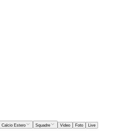
Calcio Estero
Squadre
Video
Foto
Live