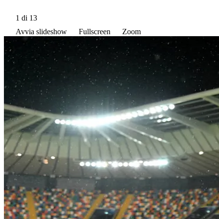
1
di 13
Avvia slideshow
Fullscreen
Zoom