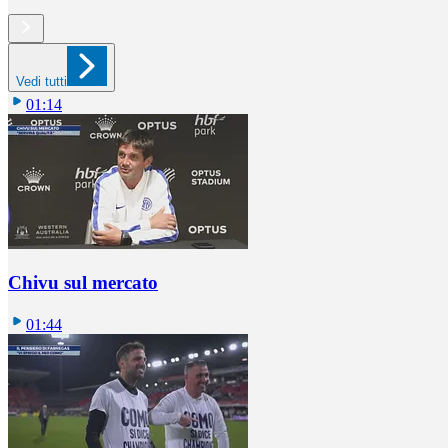
Vedi tutti
01:14
Chivu sul mercato
01:44