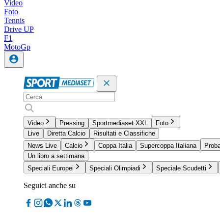
Video
Foto
Tennis
Drive UP
F1
MotoGp
Video
Pressing
Sportmediaset XXL
Foto
Live
Diretta Calcio
Risultati e Classifiche
News Live
Calcio
Coppa Italia
Supercoppa Italiana
Proba
Un libro a settimana
Speciali Europei
Speciali Olimpiadi
Speciale Scudetti
Seguici anche su