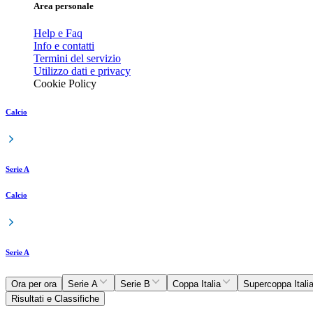
Area personale
Help e Faq
Info e contatti
Termini del servizio
Utilizzo dati e privacy
Cookie Policy
Calcio
Serie A
Calcio
Serie A
Ora per ora
Serie A
Serie B
Coppa Italia
Supercoppa Itali
Risultati e Classifiche