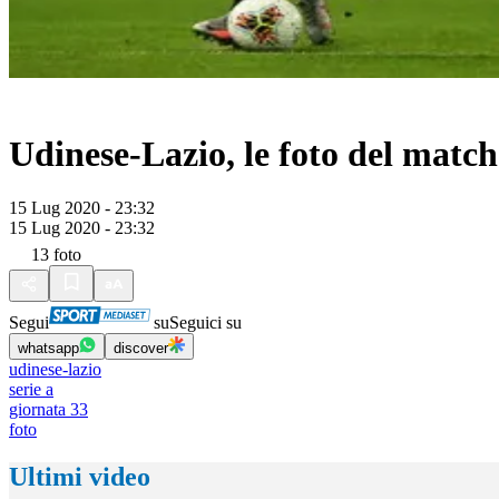
Udinese-Lazio, le foto del match
15 Lug 2020 - 23:32
15 Lug 2020 - 23:32
13
foto
Segui
su
Seguici su
whatsapp
discover
udinese-lazio
serie a
giornata 33
foto
Ultimi video