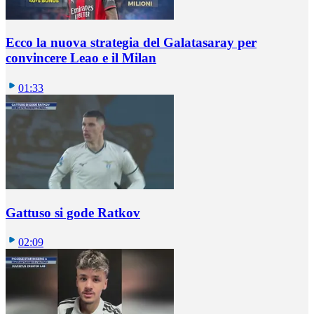
Ecco la nuova strategia del Galatasaray per
convincere Leao e il Milan
01:33
Gattuso si gode Ratkov
02:09