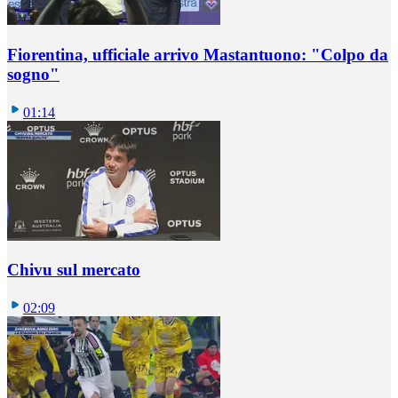
Fiorentina, ufficiale arrivo Mastantuono: "Colpo da
sogno"
01:14
Chivu sul mercato
02:09