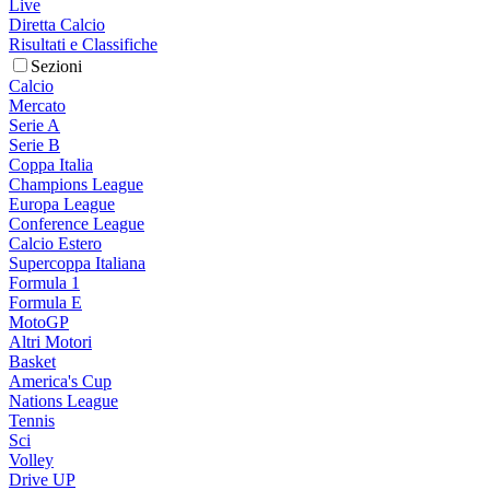
Live
Diretta Calcio
Risultati e Classifiche
Sezioni
Calcio
Mercato
Serie A
Serie B
Coppa Italia
Champions League
Europa League
Conference League
Calcio Estero
Supercoppa Italiana
Formula 1
Formula E
MotoGP
Altri Motori
Basket
America's Cup
Nations League
Tennis
Sci
Volley
Drive UP