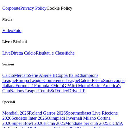
Corporate
Privacy Policy
Cookie Policy
Media
Video
Foto
Live e Risultati
Live
Diretta Calcio
Risultati e Classifiche
Sezioni
Calcio
Mercato
Serie A
Serie B
Coppa Italia
Champions
League
Europa League
Conference League
Calcio Estero
Supercoppa
Italiana
Formula 1
Formula E
MotoGP
Altri Motori
Basket
America's
Cup
Nations League
Tennis
Sci
Volley
Drive UP
Speciali
Mondiali 2026
Roland Garros 2026
Sportmediaset Live Riccione
2026
Scudetto Inter 2026
Olimpiadi Invernali Milano Cortina
2026
Super Bowl 2026
Eicma 2025
Mondiale per club 2025
EICMA