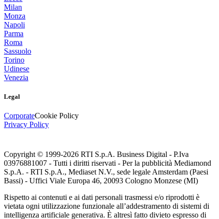
Milan
Monza
Napoli
Parma
Roma
Sassuolo
Torino
Udinese
Venezia
Legal
Corporate
Cookie Policy
Privacy Policy
Copyright © 1999-
2026
RTI S.p.A. Business Digital - P.Iva
03976881007 - Tutti i diritti riservati - Per la pubblicità Mediamond
S.p.A. - RTI S.p.A., Mediaset N.V., sede legale Amsterdam (Paesi
Bassi) - Uffici Viale Europa 46, 20093 Cologno Monzese (MI)
Rispetto ai contenuti e ai dati personali trasmessi e/o riprodotti è
vietata ogni utilizzazione funzionale all’addestramento di sistemi di
intelligenza artificiale generativa. È altresì fatto divieto espresso di