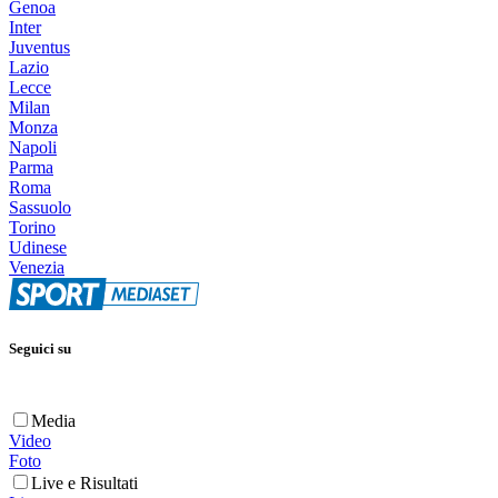
Genoa
Inter
Juventus
Lazio
Lecce
Milan
Monza
Napoli
Parma
Roma
Sassuolo
Torino
Udinese
Venezia
Seguici su
Media
Video
Foto
Live e Risultati