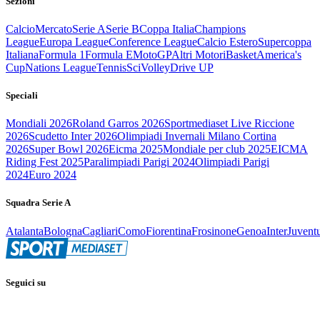
Sezioni
Calcio
Mercato
Serie A
Serie B
Coppa Italia
Champions
League
Europa League
Conference League
Calcio Estero
Supercoppa
Italiana
Formula 1
Formula E
MotoGP
Altri Motori
Basket
America's
Cup
Nations League
Tennis
Sci
Volley
Drive UP
Speciali
Mondiali 2026
Roland Garros 2026
Sportmediaset Live Riccione
2026
Scudetto Inter 2026
Olimpiadi Invernali Milano Cortina
2026
Super Bowl 2026
Eicma 2025
Mondiale per club 2025
EICMA
Riding Fest 2025
Paralimpiadi Parigi 2024
Olimpiadi Parigi
2024
Euro 2024
Squadra Serie A
Atalanta
Bologna
Cagliari
Como
Fiorentina
Frosinone
Genoa
Inter
Juvent
Seguici su