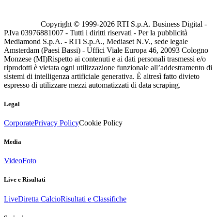
Copyright © 1999-
2026
RTI S.p.A. Business Digital -
P.Iva 03976881007 - Tutti i diritti riservati - Per la pubblicità
Mediamond S.p.A. - RTI S.p.A., Mediaset N.V., sede legale
Amsterdam (Paesi Bassi) - Uffici Viale Europa 46, 20093 Cologno
Monzese (MI)
Rispetto ai contenuti e ai dati personali trasmessi e/o
riprodotti è vietata ogni utilizzazione funzionale all’addestramento di
sistemi di intelligenza artificiale generativa. È altresì fatto divieto
espresso di utilizzare mezzi automatizzati di data scraping.
Legal
Corporate
Privacy Policy
Cookie Policy
Media
Video
Foto
Live e Risultati
Live
Diretta Calcio
Risultati e Classifiche