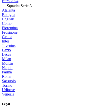
Euro 2024
Squadra Serie A
Atalanta
Bologna
Cagliari
Como
Fiorentina
Frosinone
Genoa
Inter
Juventus
Lazio
Lecce
Milan
Monza
Napoli
Parma
Roma
Sassuolo
Torino
Udinese
Venezia
Legal