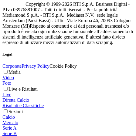
Copyright © 1999-
2026
RTI S.p.A. Business Digital -
P.Iva 03976881007 - Tutti i diritti riservati - Per la pubblicità
Mediamond S.p.A. - RTI S.p.A., Mediaset N.V., sede legale
Amsterdam (Paesi Bassi) - Uffici Viale Europa 46, 20093 Cologno
Monzese (MI)
Rispetto ai contenuti e ai dati personali trasmessi e/o
riprodotti è vietata ogni utilizzazione funzionale all’addestramento di
sistemi di intelligenza artificiale generativa. È altresì fatto divieto
espresso di utilizzare mezzi automatizzati di data scraping.
Legal
Corporate
Privacy Policy
Cookie Policy
Media
Video
Foto
Live e Risultati
Live
Diretta Calcio
Risultati e Classifiche
Sezioni
Calcio
Mercato
Serie A
Serie B