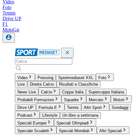
Video
Foto
Tennis
Drive UP
F1
MotoGp
Video
Pressing
Sportmediaset XXL
Foto
Live
Diretta Calcio
Risultati e Classifiche
News Live
Calcio
Coppa Italia
Supercoppa Italiana
Probabili Formazioni
Squadre
Mercato
Motori
Drive UP
Formula E
Tennis
Altri Sport
Sondaggi
Podcast
Lifestyle
Un libro a settimana
Speciali Europei
Speciali Olimpiadi
Speciale Scudetti
Speciali Mondiali
Altri Speciali