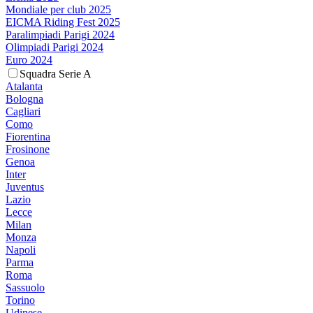
Mondiale per club 2025
EICMA Riding Fest 2025
Paralimpiadi Parigi 2024
Olimpiadi Parigi 2024
Euro 2024
Squadra Serie A
Atalanta
Bologna
Cagliari
Como
Fiorentina
Frosinone
Genoa
Inter
Juventus
Lazio
Lecce
Milan
Monza
Napoli
Parma
Roma
Sassuolo
Torino
Udinese