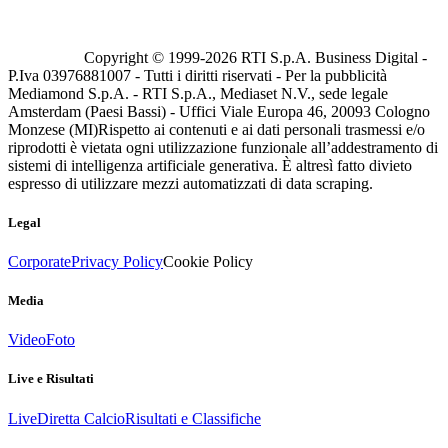
Copyright © 1999-
2026
RTI S.p.A. Business Digital -
P.Iva 03976881007 - Tutti i diritti riservati - Per la pubblicità
Mediamond S.p.A. - RTI S.p.A., Mediaset N.V., sede legale
Amsterdam (Paesi Bassi) - Uffici Viale Europa 46, 20093 Cologno
Monzese (MI)
Rispetto ai contenuti e ai dati personali trasmessi e/o
riprodotti è vietata ogni utilizzazione funzionale all’addestramento di
sistemi di intelligenza artificiale generativa. È altresì fatto divieto
espresso di utilizzare mezzi automatizzati di data scraping.
Legal
Corporate
Privacy Policy
Cookie Policy
Media
Video
Foto
Live e Risultati
Live
Diretta Calcio
Risultati e Classifiche