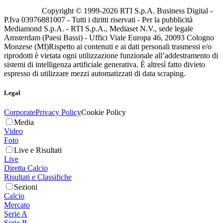
Copyright © 1999-
2026
RTI S.p.A. Business Digital -
P.Iva 03976881007 - Tutti i diritti riservati - Per la pubblicità
Mediamond S.p.A. - RTI S.p.A., Mediaset N.V., sede legale
Amsterdam (Paesi Bassi) - Uffici Viale Europa 46, 20093 Cologno
Monzese (MI)
Rispetto ai contenuti e ai dati personali trasmessi e/o
riprodotti è vietata ogni utilizzazione funzionale all’addestramento di
sistemi di intelligenza artificiale generativa. È altresì fatto divieto
espresso di utilizzare mezzi automatizzati di data scraping.
Legal
Corporate
Privacy Policy
Cookie Policy
Media
Video
Foto
Live e Risultati
Live
Diretta Calcio
Risultati e Classifiche
Sezioni
Calcio
Mercato
Serie A
Serie B