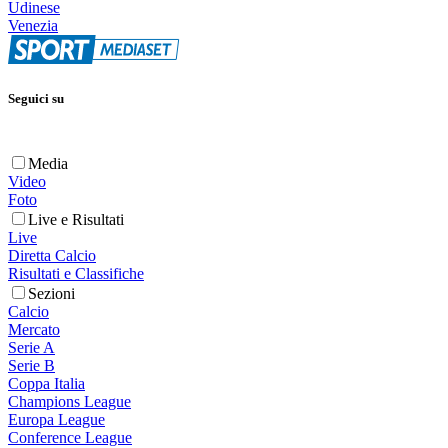
Udinese
Venezia
Seguici su
Media
Video
Foto
Live e Risultati
Live
Diretta Calcio
Risultati e Classifiche
Sezioni
Calcio
Mercato
Serie A
Serie B
Coppa Italia
Champions League
Europa League
Conference League