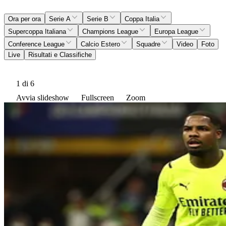
Ora per ora
Serie A
Serie B
Coppa Italia
Supercoppa Italiana
Champions League
Europa League
Conference League
Calcio Estero
Squadre
Video
Foto
Live
Risultati e Classifiche
1
di 6
Avvia slideshow
Fullscreen
Zoom