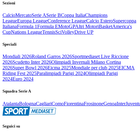
Sezioni
Calcio
Mercato
Serie A
Serie B
Coppa Italia
Champions
League
Europa League
Conference League
Calcio Estero
Supercoppa
Italiana
Formula 1
Formula E
MotoGP
Altri Motori
Basket
America's
Cup
Nations League
Tennis
Sci
Volley
Drive UP
Speciali
Mondiali 2026
Roland Garros 2026
Sportmediaset Live Riccione
2026
Scudetto Inter 2026
Olimpiadi Invernali Milano Cortina
2026
Super Bowl 2026
Eicma 2025
Mondiale per club 2025
EICMA
Riding Fest 2025
Paralimpiadi Parigi 2024
Olimpiadi Parigi
2024
Euro 2024
Squadra Serie A
Atalanta
Bologna
Cagliari
Como
Fiorentina
Frosinone
Genoa
Inter
Juvent
Seguici su