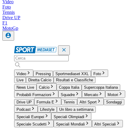
Video
Foto
Tennis
Drive UP
F1
MotoGp
Video
Pressing
Sportmediaset XXL
Foto
Live
Diretta Calcio
Risultati e Classifiche
News Live
Calcio
Coppa Italia
Supercoppa Italiana
Probabili Formazioni
Squadre
Mercato
Motori
Drive UP
Formula E
Tennis
Altri Sport
Sondaggi
Podcast
Lifestyle
Un libro a settimana
Speciali Europei
Speciali Olimpiadi
Speciale Scudetti
Speciali Mondiali
Altri Speciali