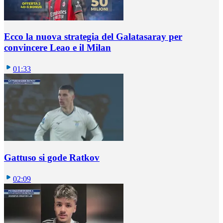
Ecco la nuova strategia del Galatasaray per
convincere Leao e il Milan
01:33
Gattuso si gode Ratkov
02:09