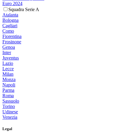
Euro 2024
Squadra Serie A
Atalanta
Bologna
Cagliari
Como
Fiorentina
Frosinone
Genoa
Inter
Juventus
Lazio
Lecce
Milan
Monza
Napoli
Parma
Roma
Sassuolo
Torino
Udinese
Venezia
Legal