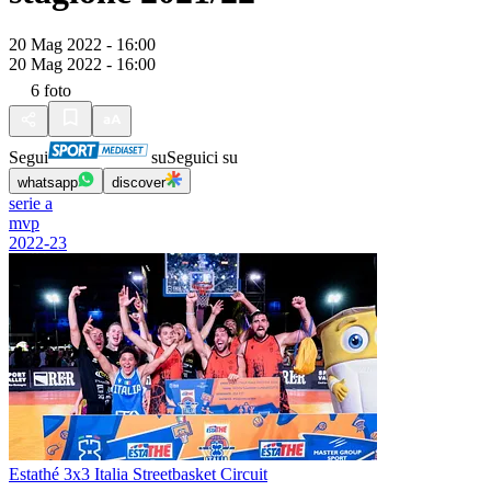
20 Mag 2022 - 16:00
20 Mag 2022 - 16:00
6
foto
Segui
su
Seguici su
whatsapp
discover
serie a
mvp
2022-23
Estathé 3x3 Italia Streetbasket Circuit