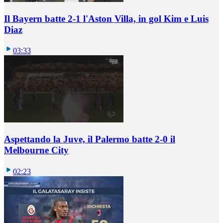
Il Bayern batte 2-1 l'Aston Villa, in gol Kim e Luis
Diaz
03:33
Aspettando la Juve, il Palermo batte 2-0 il
Melbourne City
02:23