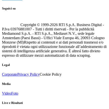
Seguici su
Copyright © 1999-
2026
RTI S.p.A. Business Digital -
P.Iva 03976881007 - Tutti i diritti riservati - Per la pubblicità
Mediamond S.p.A. - RTI S.p.A., Mediaset N.V., sede legale
Amsterdam (Paesi Bassi) - Uffici Viale Europa 46, 20093 Cologno
Monzese (MI)
Rispetto ai contenuti e ai dati personali trasmessi e/o
riprodotti è vietata ogni utilizzazione funzionale all’addestramento di
sistemi di intelligenza artificiale generativa. È altresì fatto divieto
espresso di utilizzare mezzi automatizzati di data scraping.
Legal
Corporate
Privacy Policy
Cookie Policy
Media
Video
Foto
Live e Risultati