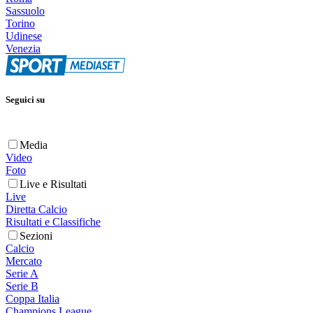
Sassuolo
Torino
Udinese
Venezia
Seguici su
Media
Video
Foto
Live e Risultati
Live
Diretta Calcio
Risultati e Classifiche
Sezioni
Calcio
Mercato
Serie A
Serie B
Coppa Italia
Champions League