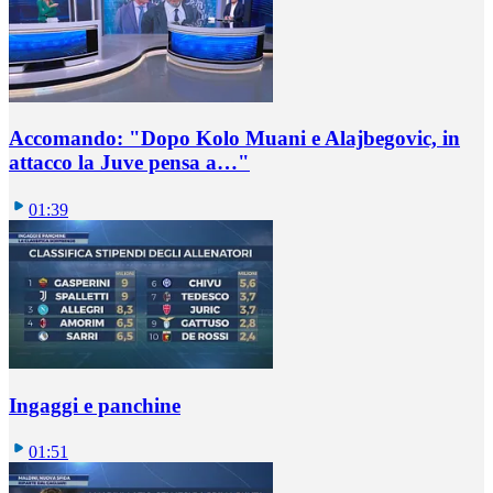
Accomando: "Dopo Kolo Muani e Alajbegovic, in
attacco la Juve pensa a…"
01:39
Ingaggi e panchine
01:51