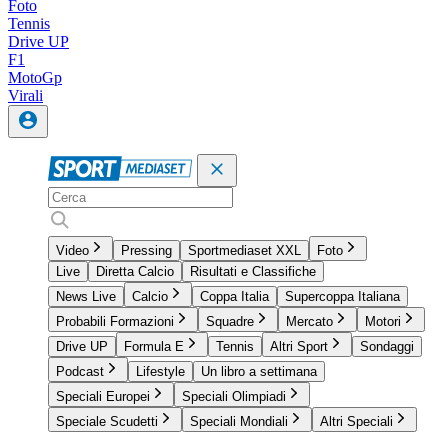
Foto
Tennis
Drive UP
F1
MotoGp
Virali
Video
Pressing
Sportmediaset XXL
Foto
Live
Diretta Calcio
Risultati e Classifiche
News Live
Calcio
Coppa Italia
Supercoppa Italiana
Probabili Formazioni
Squadre
Mercato
Motori
Drive UP
Formula E
Tennis
Altri Sport
Sondaggi
Podcast
Lifestyle
Un libro a settimana
Speciali Europei
Speciali Olimpiadi
Speciale Scudetti
Speciali Mondiali
Altri Speciali