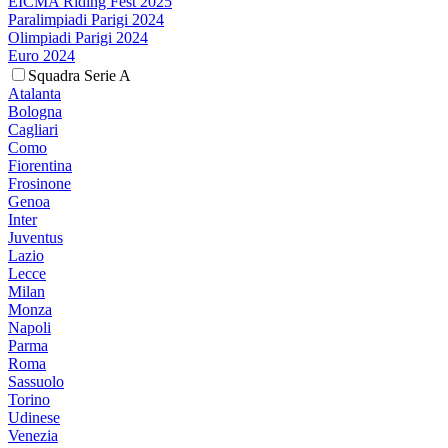
EICMA Riding Fest 2025
Paralimpiadi Parigi 2024
Olimpiadi Parigi 2024
Euro 2024
Squadra Serie A
Atalanta
Bologna
Cagliari
Como
Fiorentina
Frosinone
Genoa
Inter
Juventus
Lazio
Lecce
Milan
Monza
Napoli
Parma
Roma
Sassuolo
Torino
Udinese
Venezia