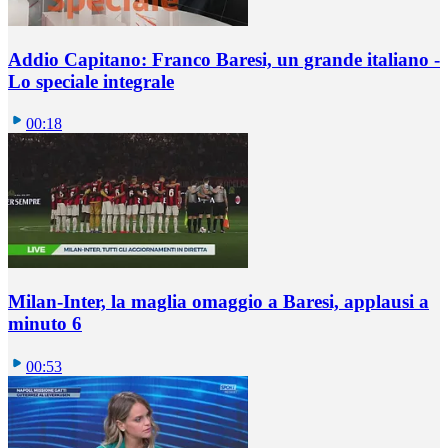
Addio Capitano: Franco Baresi, un grande italiano -
Lo speciale integrale
00:18
Milan-Inter, la maglia omaggio a Baresi, applausi a
minuto 6
00:53