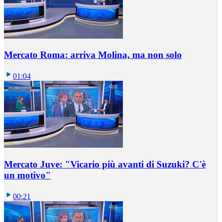
Mercato Roma: arriva Molina, ma non solo
01:04
Mercato Juve: "Vicario più avanti di Suzuki? C'è
un motivo"
00:21