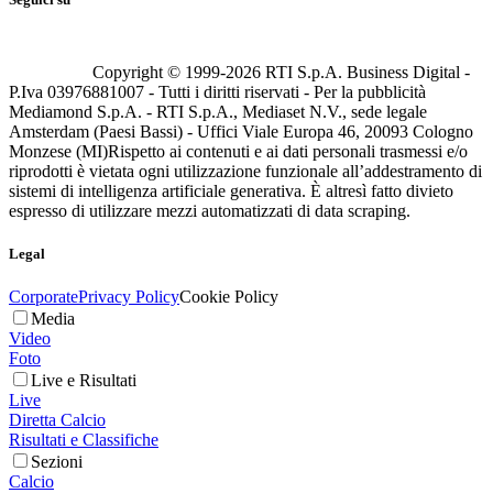
Copyright © 1999-
2026
RTI S.p.A. Business Digital -
P.Iva 03976881007 - Tutti i diritti riservati - Per la pubblicità
Mediamond S.p.A. - RTI S.p.A., Mediaset N.V., sede legale
Amsterdam (Paesi Bassi) - Uffici Viale Europa 46, 20093 Cologno
Monzese (MI)
Rispetto ai contenuti e ai dati personali trasmessi e/o
riprodotti è vietata ogni utilizzazione funzionale all’addestramento di
sistemi di intelligenza artificiale generativa. È altresì fatto divieto
espresso di utilizzare mezzi automatizzati di data scraping.
Legal
Corporate
Privacy Policy
Cookie Policy
Media
Video
Foto
Live e Risultati
Live
Diretta Calcio
Risultati e Classifiche
Sezioni
Calcio