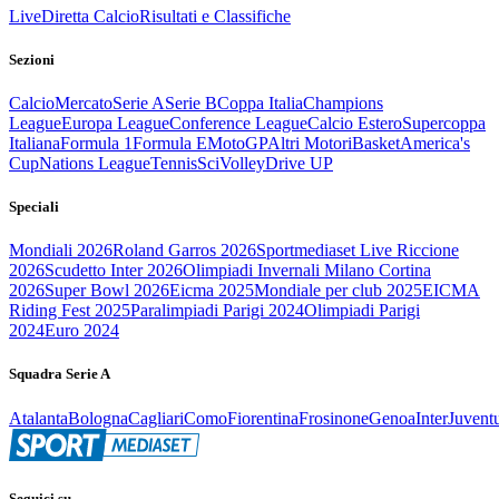
Live
Diretta Calcio
Risultati e Classifiche
Sezioni
Calcio
Mercato
Serie A
Serie B
Coppa Italia
Champions
League
Europa League
Conference League
Calcio Estero
Supercoppa
Italiana
Formula 1
Formula E
MotoGP
Altri Motori
Basket
America's
Cup
Nations League
Tennis
Sci
Volley
Drive UP
Speciali
Mondiali 2026
Roland Garros 2026
Sportmediaset Live Riccione
2026
Scudetto Inter 2026
Olimpiadi Invernali Milano Cortina
2026
Super Bowl 2026
Eicma 2025
Mondiale per club 2025
EICMA
Riding Fest 2025
Paralimpiadi Parigi 2024
Olimpiadi Parigi
2024
Euro 2024
Squadra Serie A
Atalanta
Bologna
Cagliari
Como
Fiorentina
Frosinone
Genoa
Inter
Juvent
Seguici su