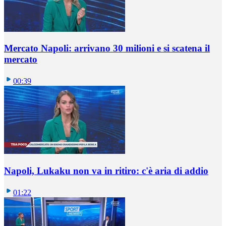
Mercato Napoli: arrivano 30 milioni e si scatena il
mercato
00:39
Napoli, Lukaku non va in ritiro: c'è aria di addio
01:22