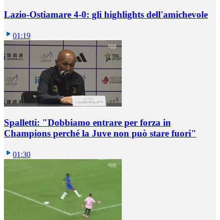
Lazio-Ostiamare 4-0: gli highlights dell'amichevole
01:19
Spalletti: "Dobbiamo entrare per forza in
Champions perché la Juve non può stare fuori"
01:30