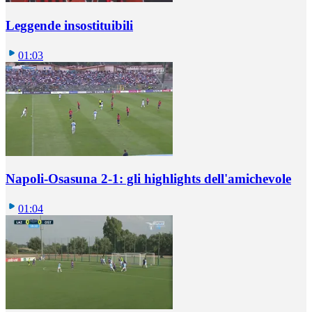
Leggende insostituibili
01:03
Napoli-Osasuna 2-1: gli highlights dell'amichevole
01:04