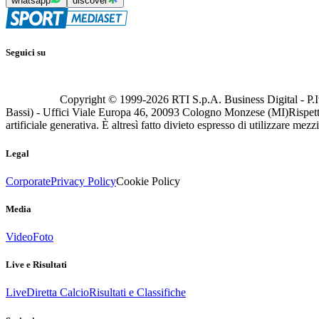
whatsapp
discover
Seguici su
Copyright © 1999-
2026
RTI S.p.A. Business Digital - P.I
Bassi) - Uffici Viale Europa 46, 20093 Cologno Monzese (MI)
Rispett
artificiale generativa. È altresì fatto divieto espresso di utilizzare mez
Legal
Corporate
Privacy Policy
Cookie Policy
Media
Video
Foto
Live e Risultati
Live
Diretta Calcio
Risultati e Classifiche