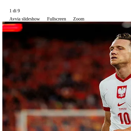
1
di 9
Avvia slideshow
Fullscreen
Zoom