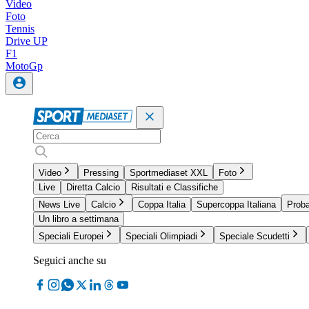
Video
Foto
Tennis
Drive UP
F1
MotoGp
Video
Pressing
Sportmediaset XXL
Foto
Live
Diretta Calcio
Risultati e Classifiche
News Live
Calcio
Coppa Italia
Supercoppa Italiana
Proba
Un libro a settimana
Speciali Europei
Speciali Olimpiadi
Speciale Scudetti
Seguici anche su