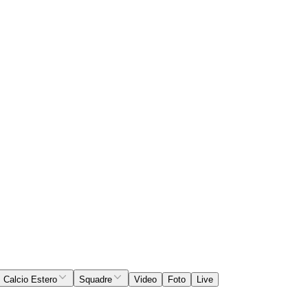
Calcio Estero
Squadre
Video
Foto
Live