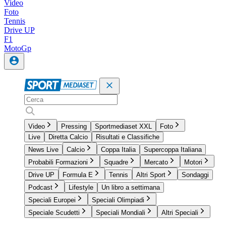
Video
Foto
Tennis
Drive UP
F1
MotoGp
Video
Pressing
Sportmediaset XXL
Foto
Live
Diretta Calcio
Risultati e Classifiche
News Live
Calcio
Coppa Italia
Supercoppa Italiana
Probabili Formazioni
Squadre
Mercato
Motori
Drive UP
Formula E
Tennis
Altri Sport
Sondaggi
Podcast
Lifestyle
Un libro a settimana
Speciali Europei
Speciali Olimpiadi
Speciale Scudetti
Speciali Mondiali
Altri Speciali