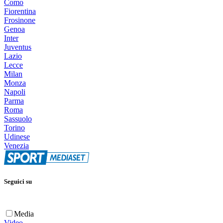
Como
Fiorentina
Frosinone
Genoa
Inter
Juventus
Lazio
Lecce
Milan
Monza
Napoli
Parma
Roma
Sassuolo
Torino
Udinese
Venezia
Seguici su
Media
Video