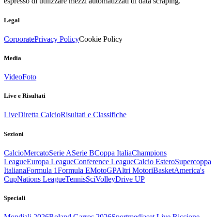
espresso di utilizzare mezzi automatizzati di data scraping.
Legal
Corporate
Privacy Policy
Cookie Policy
Media
Video
Foto
Live e Risultati
Live
Diretta Calcio
Risultati e Classifiche
Sezioni
Calcio
Mercato
Serie A
Serie B
Coppa Italia
Champions
League
Europa League
Conference League
Calcio Estero
Supercoppa
Italiana
Formula 1
Formula E
MotoGP
Altri Motori
Basket
America's
Cup
Nations League
Tennis
Sci
Volley
Drive UP
Speciali
Mondiali 2026
Roland Garros 2026
Sportmediaset Live Riccione