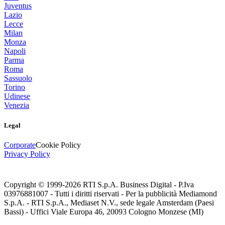
Juventus
Lazio
Lecce
Milan
Monza
Napoli
Parma
Roma
Sassuolo
Torino
Udinese
Venezia
Legal
Corporate
Cookie Policy
Privacy Policy
Copyright © 1999-
2026
RTI S.p.A. Business Digital - P.Iva
03976881007 - Tutti i diritti riservati - Per la pubblicità Mediamond
S.p.A. - RTI S.p.A., Mediaset N.V., sede legale Amsterdam (Paesi
Bassi) - Uffici Viale Europa 46, 20093 Cologno Monzese (MI)