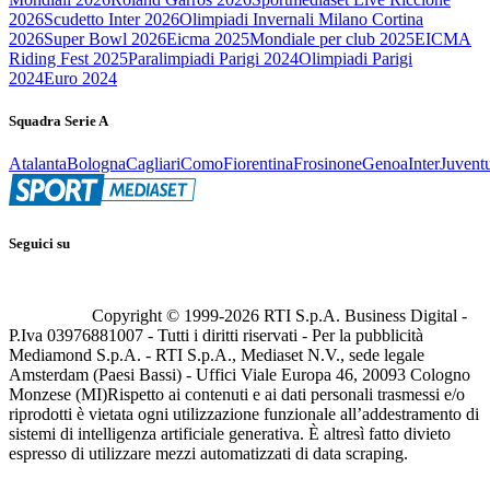
2026
Scudetto Inter 2026
Olimpiadi Invernali Milano Cortina
2026
Super Bowl 2026
Eicma 2025
Mondiale per club 2025
EICMA
Riding Fest 2025
Paralimpiadi Parigi 2024
Olimpiadi Parigi
2024
Euro 2024
Squadra Serie A
Atalanta
Bologna
Cagliari
Como
Fiorentina
Frosinone
Genoa
Inter
Juvent
Seguici su
Copyright © 1999-
2026
RTI S.p.A. Business Digital -
P.Iva 03976881007 - Tutti i diritti riservati - Per la pubblicità
Mediamond S.p.A. - RTI S.p.A., Mediaset N.V., sede legale
Amsterdam (Paesi Bassi) - Uffici Viale Europa 46, 20093 Cologno
Monzese (MI)
Rispetto ai contenuti e ai dati personali trasmessi e/o
riprodotti è vietata ogni utilizzazione funzionale all’addestramento di
sistemi di intelligenza artificiale generativa. È altresì fatto divieto
espresso di utilizzare mezzi automatizzati di data scraping.