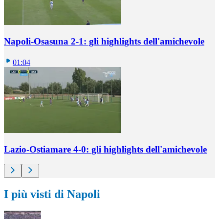
Napoli-Osasuna 2-1: gli highlights dell'amichevole
01:04
Lazio-Ostiamare 4-0: gli highlights dell'amichevole
I più visti di Napoli