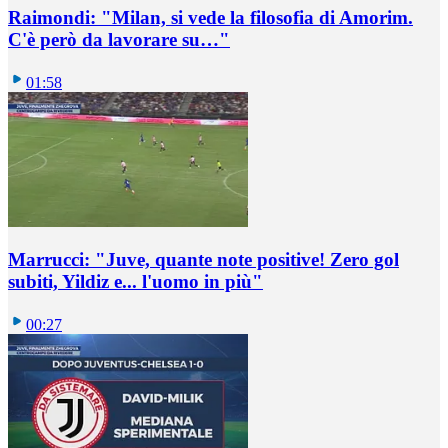
Raimondi: "Milan, si vede la filosofia di Amorim.
C'è però da lavorare su…"
01:58
Marrucci: "Juve, quante note positive! Zero gol
subiti, Yildiz e... l'uomo in più"
00:27