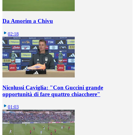
Da Amorim a Chivu
02:18
Nicolussi Caviglia: "Con Guccini grande
opportunità di fare quattro chiacchere"
01:03