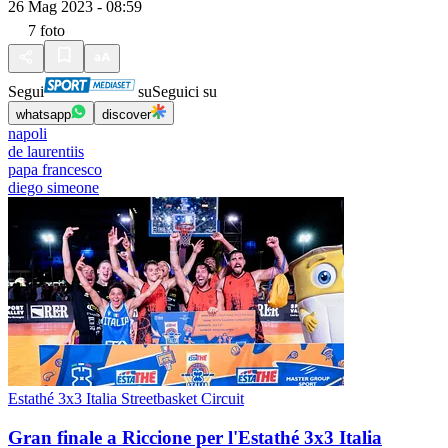
26 Mag 2023 - 08:59
7
foto
Segui
su
Seguici su
whatsapp
discover
napoli
de laurentiis
papa francesco
diego simeone
Estathé 3x3 Italia Streetbasket Circuit
Gran finale a Riccione per l'Estathé 3x3 Italia