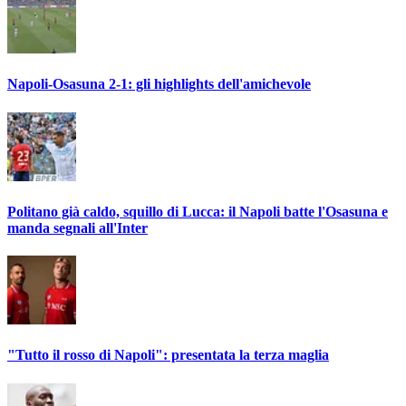
Napoli-Osasuna 2-1: gli highlights dell'amichevole
Politano già caldo, squillo di Lucca: il Napoli batte l'Osasuna e
manda segnali all'Inter
"Tutto il rosso di Napoli": presentata la terza maglia