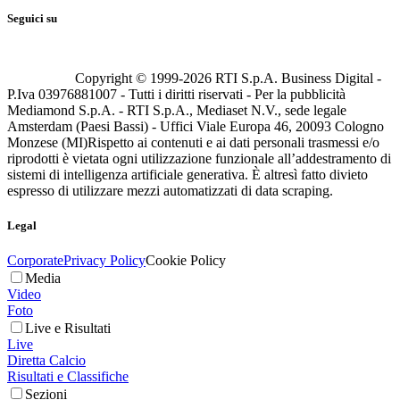
Seguici su
Copyright © 1999-
2026
RTI S.p.A. Business Digital -
P.Iva 03976881007 - Tutti i diritti riservati - Per la pubblicità
Mediamond S.p.A. - RTI S.p.A., Mediaset N.V., sede legale
Amsterdam (Paesi Bassi) - Uffici Viale Europa 46, 20093 Cologno
Monzese (MI)
Rispetto ai contenuti e ai dati personali trasmessi e/o
riprodotti è vietata ogni utilizzazione funzionale all’addestramento di
sistemi di intelligenza artificiale generativa. È altresì fatto divieto
espresso di utilizzare mezzi automatizzati di data scraping.
Legal
Corporate
Privacy Policy
Cookie Policy
Media
Video
Foto
Live e Risultati
Live
Diretta Calcio
Risultati e Classifiche
Sezioni