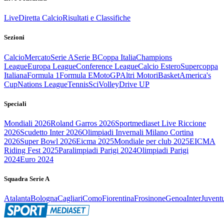
Live
Diretta Calcio
Risultati e Classifiche
Sezioni
Calcio
Mercato
Serie A
Serie B
Coppa Italia
Champions
League
Europa League
Conference League
Calcio Estero
Supercoppa
Italiana
Formula 1
Formula E
MotoGP
Altri Motori
Basket
America's
Cup
Nations League
Tennis
Sci
Volley
Drive UP
Speciali
Mondiali 2026
Roland Garros 2026
Sportmediaset Live Riccione
2026
Scudetto Inter 2026
Olimpiadi Invernali Milano Cortina
2026
Super Bowl 2026
Eicma 2025
Mondiale per club 2025
EICMA
Riding Fest 2025
Paralimpiadi Parigi 2024
Olimpiadi Parigi
2024
Euro 2024
Squadra Serie A
Atalanta
Bologna
Cagliari
Como
Fiorentina
Frosinone
Genoa
Inter
Juvent