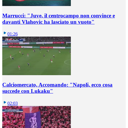
Marrucci: "Juve, il centrocampo non convince e
davanti Vlahovic ha lasciato un vuoto"
01:26
Calciomercato, Accomando: "Napoli, ecco cosa
succede con Lukaku"
02:03