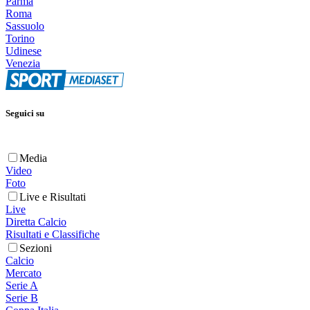
Parma
Roma
Sassuolo
Torino
Udinese
Venezia
Seguici su
Media
Video
Foto
Live e Risultati
Live
Diretta Calcio
Risultati e Classifiche
Sezioni
Calcio
Mercato
Serie A
Serie B