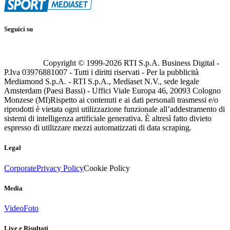
Seguici su
Copyright © 1999-
2026
RTI S.p.A. Business Digital -
P.Iva 03976881007 - Tutti i diritti riservati - Per la pubblicità
Mediamond S.p.A. - RTI S.p.A., Mediaset N.V., sede legale
Amsterdam (Paesi Bassi) - Uffici Viale Europa 46, 20093 Cologno
Monzese (MI)
Rispetto ai contenuti e ai dati personali trasmessi e/o
riprodotti è vietata ogni utilizzazione funzionale all’addestramento di
sistemi di intelligenza artificiale generativa. È altresì fatto divieto
espresso di utilizzare mezzi automatizzati di data scraping.
Legal
Corporate
Privacy Policy
Cookie Policy
Media
Video
Foto
Live e Risultati