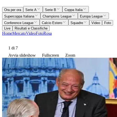
Ora per ora
Serie A
Serie B
Coppa Italia
Supercoppa Italiana
Champions League
Europa League
Conference League
Calcio Estero
Squadre
Video
Foto
Live
Risultati e Classifiche
Home
Mercato
Video
Foto
Rosa
1
di 7
Avvia slideshow
Fullscreen
Zoom