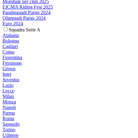
Mondiale per club 2025
EICMA Riding Fest 2025
Paralimpiadi Parigi 2024
Olimpiadi Parigi 2024
Euro 2024
Squadra Serie A
Atalanta
Bologna
Cagliari
Como
Fiorentina
Frosinone
Genoa
Inter
Juventus
Lazio
Lecce
Milan
Monza
Napoli
Parma
Roma
Sassuolo
Torino
Udinese