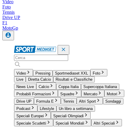
Video
Foto
Tennis
Drive UP
F1
MotoGp
Video
Pressing
Sportmediaset XXL
Foto
Live
Diretta Calcio
Risultati e Classifiche
News Live
Calcio
Coppa Italia
Supercoppa Italiana
Probabili Formazioni
Squadre
Mercato
Motori
Drive UP
Formula E
Tennis
Altri Sport
Sondaggi
Podcast
Lifestyle
Un libro a settimana
Speciali Europei
Speciali Olimpiadi
Speciale Scudetti
Speciali Mondiali
Altri Speciali