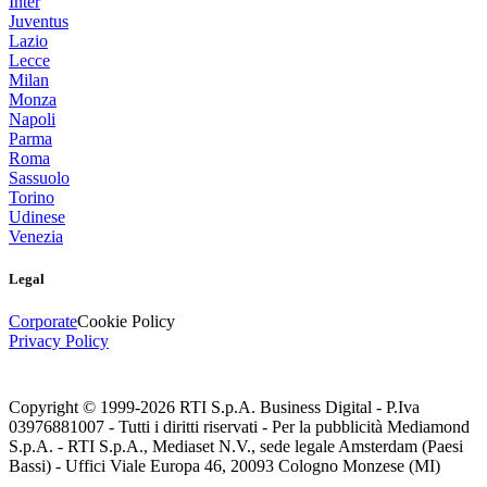
Inter
Juventus
Lazio
Lecce
Milan
Monza
Napoli
Parma
Roma
Sassuolo
Torino
Udinese
Venezia
Legal
Corporate
Cookie Policy
Privacy Policy
Copyright © 1999-
2026
RTI S.p.A. Business Digital - P.Iva
03976881007 - Tutti i diritti riservati - Per la pubblicità Mediamond
S.p.A. - RTI S.p.A., Mediaset N.V., sede legale Amsterdam (Paesi
Bassi) - Uffici Viale Europa 46, 20093 Cologno Monzese (MI)