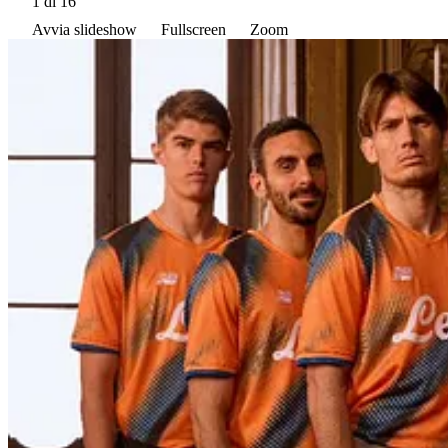
1
di 16
Avvia slideshow
Fullscreen
Zoom