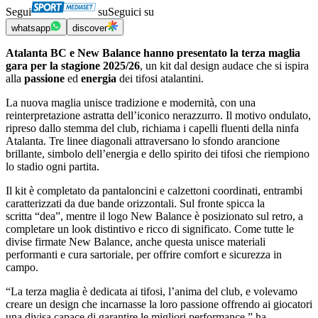
Segui
su
Seguici su
whatsapp
discover
Atalanta BC e New Balance hanno presentato la terza maglia
gara per la stagione 2025/26
, un kit dal design audace che si ispira
alla
passione
ed
energia
dei tifosi atalantini.
La nuova maglia unisce tradizione e modernità, con una
reinterpretazione astratta dell’iconico nerazzurro. Il motivo ondulato,
ripreso dallo stemma del club, richiama i capelli fluenti della ninfa
Atalanta. Tre linee diagonali attraversano lo sfondo arancione
brillante, simbolo dell’energia e dello spirito dei tifosi che riempiono
lo stadio ogni partita.
Il kit è completato da pantaloncini e calzettoni coordinati, entrambi
caratterizzati da due bande orizzontali. Sul fronte spicca la
scritta “dea”, mentre il logo New Balance è posizionato sul retro, a
completare un look distintivo e ricco di significato. Come tutte le
divise firmate New Balance, anche questa unisce materiali
performanti e cura sartoriale, per offrire comfort e sicurezza in
campo.
“La terza maglia è dedicata ai tifosi, l’anima del club, e volevamo
creare un design che incarnasse la loro passione offrendo ai giocatori
una divisa capace di garantire le migliori performance,” ha