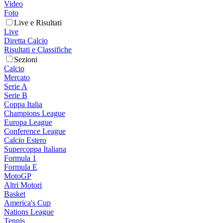
Video
Foto
Live e Risultati
Live
Diretta Calcio
Risultati e Classifiche
Sezioni
Calcio
Mercato
Serie A
Serie B
Coppa Italia
Champions League
Europa League
Conference League
Calcio Estero
Supercoppa Italiana
Formula 1
Formula E
MotoGP
Altri Motori
Basket
America's Cup
Nations League
Tennis