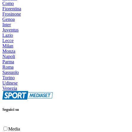
Como
Fiorentina
Frosinone
Genoa
Inter
Juventus
Lazio
Lecce
Milan
Monza
Napoli
Parma
Roma
Sassuolo
Torino
Udinese
Venezia
Seguici su
Media