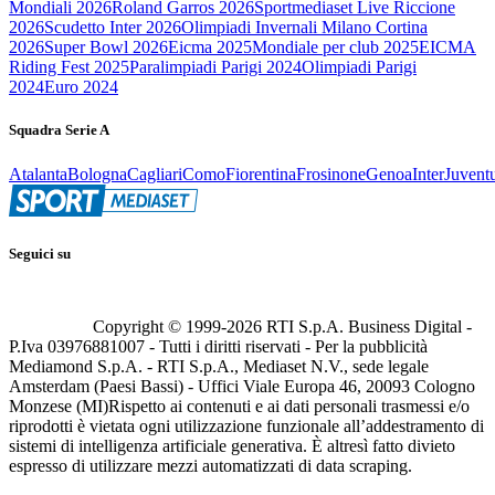
Mondiali 2026
Roland Garros 2026
Sportmediaset Live Riccione
2026
Scudetto Inter 2026
Olimpiadi Invernali Milano Cortina
2026
Super Bowl 2026
Eicma 2025
Mondiale per club 2025
EICMA
Riding Fest 2025
Paralimpiadi Parigi 2024
Olimpiadi Parigi
2024
Euro 2024
Squadra Serie A
Atalanta
Bologna
Cagliari
Como
Fiorentina
Frosinone
Genoa
Inter
Juvent
Seguici su
Copyright © 1999-
2026
RTI S.p.A. Business Digital -
P.Iva 03976881007 - Tutti i diritti riservati - Per la pubblicità
Mediamond S.p.A. - RTI S.p.A., Mediaset N.V., sede legale
Amsterdam (Paesi Bassi) - Uffici Viale Europa 46, 20093 Cologno
Monzese (MI)
Rispetto ai contenuti e ai dati personali trasmessi e/o
riprodotti è vietata ogni utilizzazione funzionale all’addestramento di
sistemi di intelligenza artificiale generativa. È altresì fatto divieto
espresso di utilizzare mezzi automatizzati di data scraping.