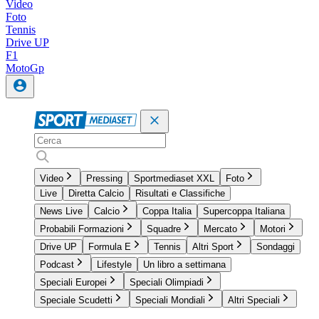
Video
Foto
Tennis
Drive UP
F1
MotoGp
Video
Pressing
Sportmediaset XXL
Foto
Live
Diretta Calcio
Risultati e Classifiche
News Live
Calcio
Coppa Italia
Supercoppa Italiana
Probabili Formazioni
Squadre
Mercato
Motori
Drive UP
Formula E
Tennis
Altri Sport
Sondaggi
Podcast
Lifestyle
Un libro a settimana
Speciali Europei
Speciali Olimpiadi
Speciale Scudetti
Speciali Mondiali
Altri Speciali