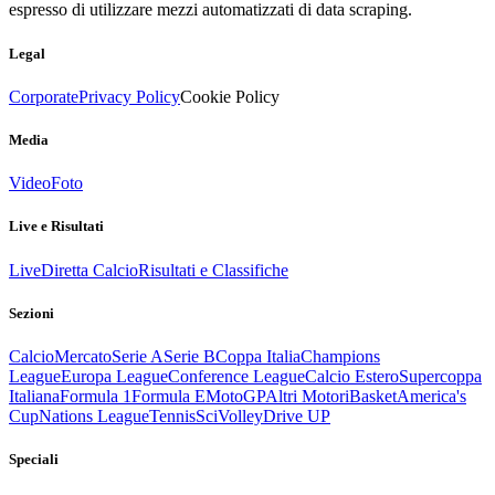
espresso di utilizzare mezzi automatizzati di data scraping.
Legal
Corporate
Privacy Policy
Cookie Policy
Media
Video
Foto
Live e Risultati
Live
Diretta Calcio
Risultati e Classifiche
Sezioni
Calcio
Mercato
Serie A
Serie B
Coppa Italia
Champions
League
Europa League
Conference League
Calcio Estero
Supercoppa
Italiana
Formula 1
Formula E
MotoGP
Altri Motori
Basket
America's
Cup
Nations League
Tennis
Sci
Volley
Drive UP
Speciali