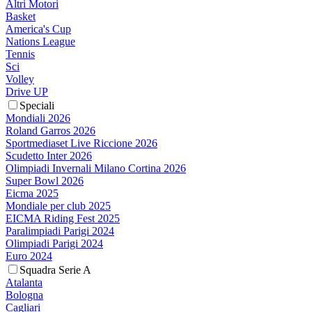
Altri Motori
Basket
America's Cup
Nations League
Tennis
Sci
Volley
Drive UP
Speciali
Mondiali 2026
Roland Garros 2026
Sportmediaset Live Riccione 2026
Scudetto Inter 2026
Olimpiadi Invernali Milano Cortina 2026
Super Bowl 2026
Eicma 2025
Mondiale per club 2025
EICMA Riding Fest 2025
Paralimpiadi Parigi 2024
Olimpiadi Parigi 2024
Euro 2024
Squadra Serie A
Atalanta
Bologna
Cagliari