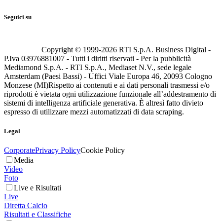
Seguici su
Copyright © 1999-
2026
RTI S.p.A. Business Digital -
P.Iva 03976881007 - Tutti i diritti riservati - Per la pubblicità
Mediamond S.p.A. - RTI S.p.A., Mediaset N.V., sede legale
Amsterdam (Paesi Bassi) - Uffici Viale Europa 46, 20093 Cologno
Monzese (MI)
Rispetto ai contenuti e ai dati personali trasmessi e/o
riprodotti è vietata ogni utilizzazione funzionale all’addestramento di
sistemi di intelligenza artificiale generativa. È altresì fatto divieto
espresso di utilizzare mezzi automatizzati di data scraping.
Legal
Corporate
Privacy Policy
Cookie Policy
Media
Video
Foto
Live e Risultati
Live
Diretta Calcio
Risultati e Classifiche