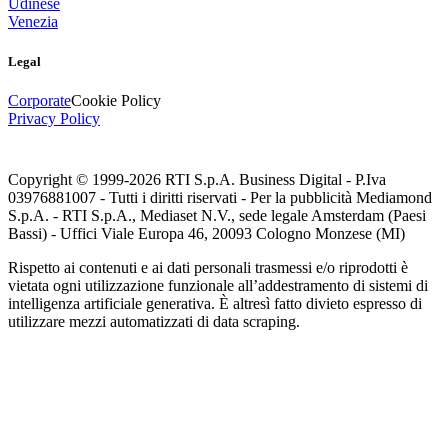
Udinese
Venezia
Legal
Corporate
Cookie Policy
Privacy Policy
Copyright © 1999-
2026
RTI S.p.A. Business Digital - P.Iva
03976881007 - Tutti i diritti riservati - Per la pubblicità Mediamond
S.p.A. - RTI S.p.A., Mediaset N.V., sede legale Amsterdam (Paesi
Bassi) - Uffici Viale Europa 46, 20093 Cologno Monzese (MI)
Rispetto ai contenuti e ai dati personali trasmessi e/o riprodotti è
vietata ogni utilizzazione funzionale all’addestramento di sistemi di
intelligenza artificiale generativa. È altresì fatto divieto espresso di
utilizzare mezzi automatizzati di data scraping.