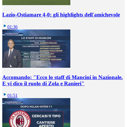
Lazio-Ostiamare 4-0: gli highlights dell'amichevole
01:36
Accomando: "Ecco lo staff di Mancini in Nazionale.
E vi dico il ruolo di Zola e Ranieri"
01:51