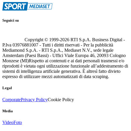
Seguici su
Copyright © 1999-
2026
RTI S.p.A. Business Digital -
P.Iva 03976881007 - Tutti i diritti riservati - Per la pubblicità
Mediamond S.p.A. - RTI S.p.A., Mediaset N.V., sede legale
Amsterdam (Paesi Bassi) - Uffici Viale Europa 46, 20093 Cologno
Monzese (MI)
Rispetto ai contenuti e ai dati personali trasmessi e/o
riprodotti è vietata ogni utilizzazione funzionale all’addestramento di
sistemi di intelligenza artificiale generativa. È altresì fatto divieto
espresso di utilizzare mezzi automatizzati di data scraping.
Legal
Corporate
Privacy Policy
Cookie Policy
Media
Video
Foto