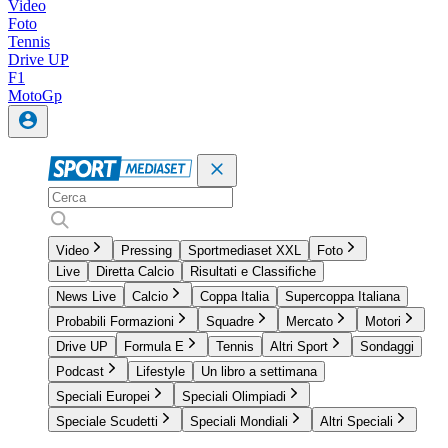
Video
Foto
Tennis
Drive UP
F1
MotoGp
Video
Pressing
Sportmediaset XXL
Foto
Live
Diretta Calcio
Risultati e Classifiche
News Live
Calcio
Coppa Italia
Supercoppa Italiana
Probabili Formazioni
Squadre
Mercato
Motori
Drive UP
Formula E
Tennis
Altri Sport
Sondaggi
Podcast
Lifestyle
Un libro a settimana
Speciali Europei
Speciali Olimpiadi
Speciale Scudetti
Speciali Mondiali
Altri Speciali