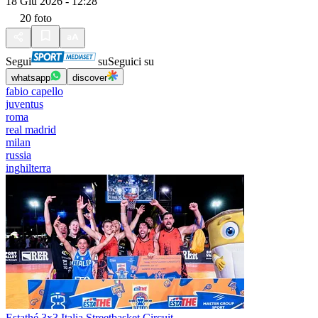
18 Giu 2026 - 12:28
20
foto
Segui
su
Seguici su
whatsapp
discover
fabio capello
juventus
roma
real madrid
milan
russia
inghilterra
Estathé 3x3 Italia Streetbasket Circuit