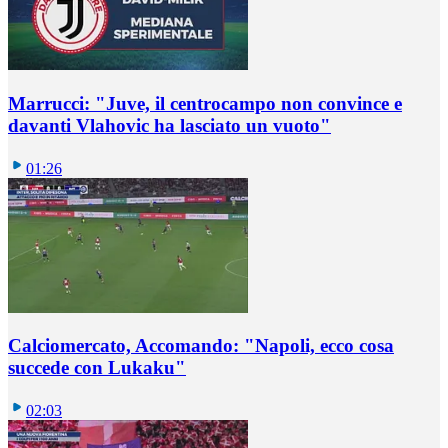
Marrucci: "Juve, il centrocampo non convince e
davanti Vlahovic ha lasciato un vuoto"
01:26
Calciomercato, Accomando: "Napoli, ecco cosa
succede con Lukaku"
02:03