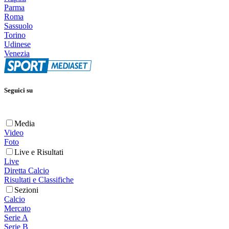
Parma
Roma
Sassuolo
Torino
Udinese
Venezia
Seguici su
Media
Video
Foto
Live e Risultati
Live
Diretta Calcio
Risultati e Classifiche
Sezioni
Calcio
Mercato
Serie A
Serie B