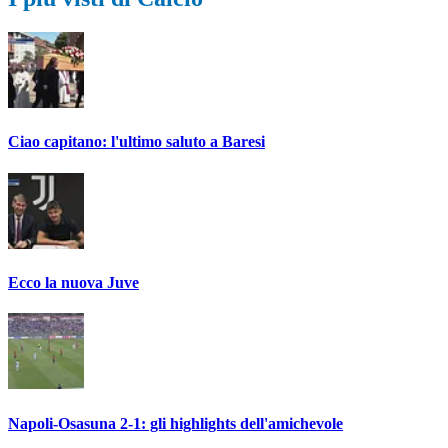
Ciao capitano: l'ultimo saluto a Baresi
Ecco la nuova Juve
Napoli-Osasuna 2-1: gli highlights dell'amichevole