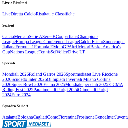
Live e Risultati
Live
Diretta Calcio
Risultati e Classifiche
Sezioni
Calcio
Mercato
Serie A
Serie B
Coppa Italia
Champions
League
Europa League
Conference League
Calcio Estero
Supercoppa
Italiana
Formula 1
Formula E
MotoGP
Altri Motori
Basket
America's
Cup
Nations League
Tennis
Sci
Volley
Drive UP
Speciali
Mondiali 2026
Roland Garros 2026
Sportmediaset Live Riccione
2026
Scudetto Inter 2026
Olimpiadi Invernali Milano Cortina
2026
Super Bowl 2026
Eicma 2025
Mondiale per club 2025
EICMA
Riding Fest 2025
Paralimpiadi Parigi 2024
Olimpiadi Parigi
2024
Euro 2024
Squadra Serie A
Atalanta
Bologna
Cagliari
Como
Fiorentina
Frosinone
Genoa
Inter
Juvent