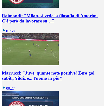
Raimondi: "Milan, si vede la filosofia di Amorim.
C'è però da lavorare su…"
01:58
Marrucci: "Juve, quante note positive! Zero gol
subiti, Yildiz e... l'uomo in più"
00:27