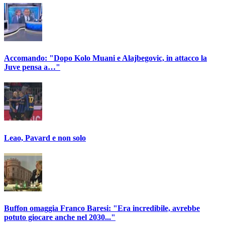
Accomando: "Dopo Kolo Muani e Alajbegovic, in attacco la
Juve pensa a…"
Leao, Pavard e non solo
Buffon omaggia Franco Baresi: "Era incredibile, avrebbe
potuto giocare anche nel 2030..."