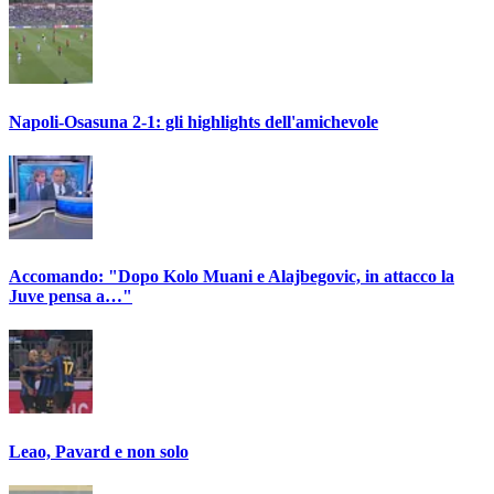
Napoli-Osasuna 2-1: gli highlights dell'amichevole
Accomando: "Dopo Kolo Muani e Alajbegovic, in attacco la
Juve pensa a…"
Leao, Pavard e non solo