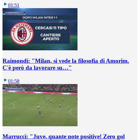
01:51
Raimondi: "Milan, si vede la filosofia di Amorim.
C'è però da lavorare su…"
01:58
Marrucci: "Juve, quante note positive! Zero gol