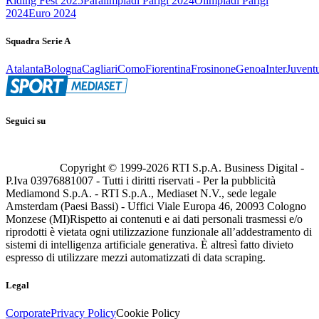
Riding Fest 2025
Paralimpiadi Parigi 2024
Olimpiadi Parigi
2024
Euro 2024
Squadra Serie A
Atalanta
Bologna
Cagliari
Como
Fiorentina
Frosinone
Genoa
Inter
Juvent
Seguici su
Copyright © 1999-
2026
RTI S.p.A. Business Digital -
P.Iva 03976881007 - Tutti i diritti riservati - Per la pubblicità
Mediamond S.p.A. - RTI S.p.A., Mediaset N.V., sede legale
Amsterdam (Paesi Bassi) - Uffici Viale Europa 46, 20093 Cologno
Monzese (MI)
Rispetto ai contenuti e ai dati personali trasmessi e/o
riprodotti è vietata ogni utilizzazione funzionale all’addestramento di
sistemi di intelligenza artificiale generativa. È altresì fatto divieto
espresso di utilizzare mezzi automatizzati di data scraping.
Legal
Corporate
Privacy Policy
Cookie Policy