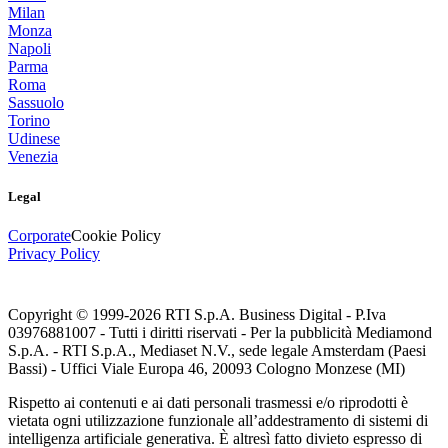
Milan
Monza
Napoli
Parma
Roma
Sassuolo
Torino
Udinese
Venezia
Legal
Corporate
Cookie Policy
Privacy Policy
Copyright © 1999-
2026
RTI S.p.A. Business Digital - P.Iva
03976881007 - Tutti i diritti riservati - Per la pubblicità Mediamond
S.p.A. - RTI S.p.A., Mediaset N.V., sede legale Amsterdam (Paesi
Bassi) - Uffici Viale Europa 46, 20093 Cologno Monzese (MI)
Rispetto ai contenuti e ai dati personali trasmessi e/o riprodotti è
vietata ogni utilizzazione funzionale all’addestramento di sistemi di
intelligenza artificiale generativa. È altresì fatto divieto espresso di