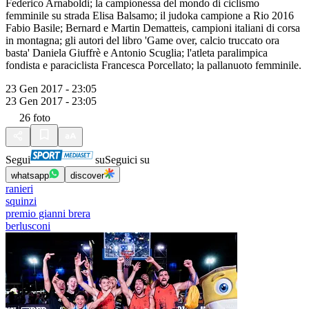
Federico Arnaboldi; la campionessa del mondo di ciclismo
femminile su strada Elisa Balsamo; il judoka campione a Rio 2016
Fabio Basile; Bernard e Martin Dematteis, campioni italiani di corsa
in montagna; gli autori del libro 'Game over, calcio truccato ora
basta' Daniela Giuffrè e Antonio Scuglia; l'atleta paralimpica
fondista e paraciclista Francesca Porcellato; la pallanuoto femminile.
23 Gen 2017 - 23:05
23 Gen 2017 - 23:05
26
foto
Segui
su
Seguici su
whatsapp
discover
ranieri
squinzi
premio gianni brera
berlusconi