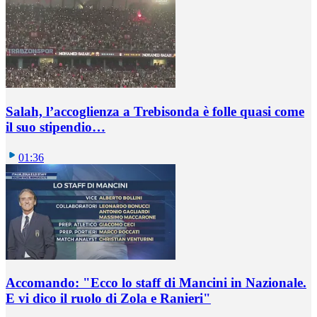
Salah, l’accoglienza a Trebisonda è folle quasi come
il suo stipendio…
01:36
Accomando: "Ecco lo staff di Mancini in Nazionale.
E vi dico il ruolo di Zola e Ranieri"