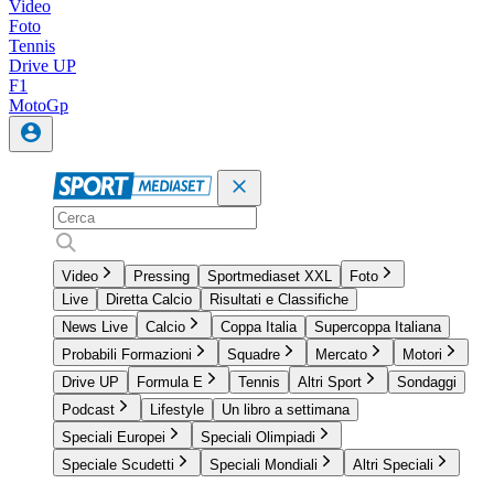
Video
Foto
Tennis
Drive UP
F1
MotoGp
Video
Pressing
Sportmediaset XXL
Foto
Live
Diretta Calcio
Risultati e Classifiche
News Live
Calcio
Coppa Italia
Supercoppa Italiana
Probabili Formazioni
Squadre
Mercato
Motori
Drive UP
Formula E
Tennis
Altri Sport
Sondaggi
Podcast
Lifestyle
Un libro a settimana
Speciali Europei
Speciali Olimpiadi
Speciale Scudetti
Speciali Mondiali
Altri Speciali