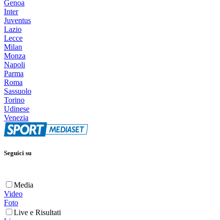
Genoa
Inter
Juventus
Lazio
Lecce
Milan
Monza
Napoli
Parma
Roma
Sassuolo
Torino
Udinese
Venezia
Seguici su
Media
Video
Foto
Live e Risultati