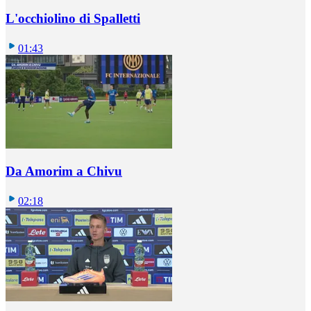
L'occhiolino di Spalletti
01:43
Da Amorim a Chivu
02:18