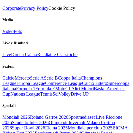
Corporate
Privacy Policy
Cookie Policy
Media
Video
Foto
Live e Risultati
Live
Diretta Calcio
Risultati e Classifiche
Sezioni
Calcio
Mercato
Serie A
Serie B
Coppa Italia
Champions
League
Europa League
Conference League
Calcio Estero
Supercoppa
Italiana
Formula 1
Formula E
MotoGP
Altri Motori
Basket
America's
Cup
Nations League
Tennis
Sci
Volley
Drive UP
Speciali
Mondiali 2026
Roland Garros 2026
Sportmediaset Live Riccione
2026
Scudetto Inter 2026
Olimpiadi Invernali Milano Cortina
2026
Super Bowl 2026
Eicma 2025
Mondiale per club 2025
EICMA