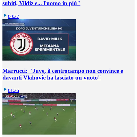
subiti, Yildiz e... l'uomo in più"
00:27
Marrucci: "Juve, il centrocampo non convince e
davanti Vlahovic ha lasciato un vuoto"
01:26