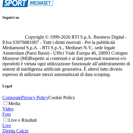
Seguici su
Copyright © 1999-
2026
RTI S.p.A. Business Digital -
P.Iva 03976881007 - Tutti i diritti riservati - Per la pubblicità
Mediamond S.p.A. - RTI S.p.A., Mediaset N.V., sede legale
Amsterdam (Paesi Bassi) - Uffici Viale Europa 46, 20093 Cologno
Monzese (MI)
Rispetto ai contenuti e ai dati personali trasmessi e/o
riprodotti è vietata ogni utilizzazione funzionale all’addestramento di
sistemi di intelligenza artificiale generativa. È altresì fatto divieto
espresso di utilizzare mezzi automatizzati di data scraping.
Legal
Corporate
Privacy Policy
Cookie Policy
Media
Video
Foto
Live e Risultati
Live
Diretta Calcio