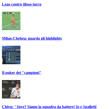
Leao contro tifoso turco
Milan-Chelsea: guarda gli highlights
Il poker dei "campioni"
Chivu: "Juve? Siamo la squadra da battere! Io e Spalletti