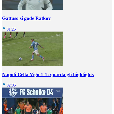
Gattuso si gode Ratkov
01:25
Napoli-Celta Vigo 1-1: guarda gli highlights
02:05