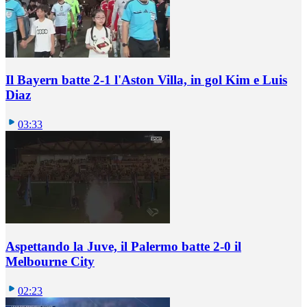
Il Bayern batte 2-1 l'Aston Villa, in gol Kim e Luis
Diaz
03:33
Aspettando la Juve, il Palermo batte 2-0 il
Melbourne City
02:23