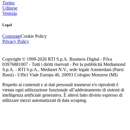
Torino
Udinese
Venezia
Legal
Corporate
Cookie Policy
Privacy Policy
Copyright © 1999-
2026
RTI S.p.A. Business Digital - P.Iva
03976881007 - Tutti i diritti riservati - Per la pubblicità Mediamond
S.p.A. - RTI S.p.A., Mediaset N.V., sede legale Amsterdam (Paesi
Bassi) - Uffici Viale Europa 46, 20093 Cologno Monzese (MI)
Rispetto ai contenuti e ai dati personali trasmessi e/o riprodotti è
vietata ogni utilizzazione funzionale all’addestramento di sistemi di
intelligenza artificiale generativa. È altresì fatto divieto espresso di
utilizzare mezzi automatizzati di data scraping.