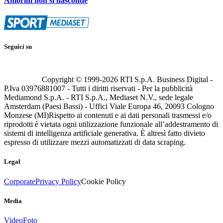
Amorim non si nasconde
Seguici su
Copyright © 1999-
2026
RTI S.p.A. Business Digital -
P.Iva 03976881007 - Tutti i diritti riservati - Per la pubblicità
Mediamond S.p.A. - RTI S.p.A., Mediaset N.V., sede legale
Amsterdam (Paesi Bassi) - Uffici Viale Europa 46, 20093 Cologno
Monzese (MI)
Rispetto ai contenuti e ai dati personali trasmessi e/o
riprodotti è vietata ogni utilizzazione funzionale all’addestramento di
sistemi di intelligenza artificiale generativa. È altresì fatto divieto
espresso di utilizzare mezzi automatizzati di data scraping.
Legal
Corporate
Privacy Policy
Cookie Policy
Media
Video
Foto