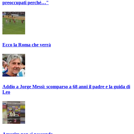
preoccupati perché…"
Ecco la Roma che verrà
Addio a Jorge Messi: scomparso a 68 anni il padre e la guida di
Leo