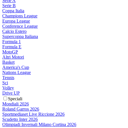
Serie A
Serie B
Coppa Italia
Champions League
Europa League
Conference League
Calcio Estero
Supercoppa Italiana
Formula 1
Formula E
MotoGP
Altri Motori
Basket
America's Cup
Nations League
Tennis
Sci
Volley
Drive UP
Speciali
Mondiali 2026
Roland Garros 2026
Sportmediaset Live Riccione 2026
Scudetto Inter 2026
Olimpiadi Invernali Milano Cortina 2026