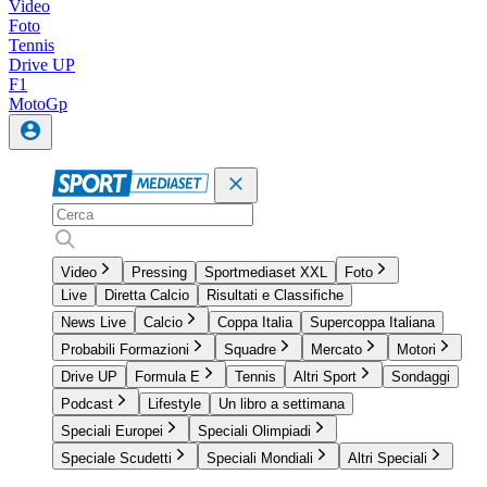
Video
Foto
Tennis
Drive UP
F1
MotoGp
Video
Pressing
Sportmediaset XXL
Foto
Live
Diretta Calcio
Risultati e Classifiche
News Live
Calcio
Coppa Italia
Supercoppa Italiana
Probabili Formazioni
Squadre
Mercato
Motori
Drive UP
Formula E
Tennis
Altri Sport
Sondaggi
Podcast
Lifestyle
Un libro a settimana
Speciali Europei
Speciali Olimpiadi
Speciale Scudetti
Speciali Mondiali
Altri Speciali