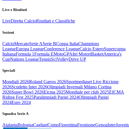
Live e Risultati
Live
Diretta Calcio
Risultati e Classifiche
Sezioni
Calcio
Mercato
Serie A
Serie B
Coppa Italia
Champions
League
Europa League
Conference League
Calcio Estero
Supercoppa
Italiana
Formula 1
Formula E
MotoGP
Altri Motori
Basket
America's
Cup
Nations League
Tennis
Sci
Volley
Drive UP
Speciali
Mondiali 2026
Roland Garros 2026
Sportmediaset Live Riccione
2026
Scudetto Inter 2026
Olimpiadi Invernali Milano Cortina
2026
Super Bowl 2026
Eicma 2025
Mondiale per club 2025
EICMA
Riding Fest 2025
Paralimpiadi Parigi 2024
Olimpiadi Parigi
2024
Euro 2024
Squadra Serie A
Atalanta
Bologna
Cagliari
Como
Fiorentina
Frosinone
Genoa
Inter
Juvent