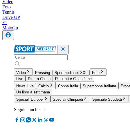
Video
Foto
Tennis
Drive UP
F1
MotoGp
Video
Pressing
Sportmediaset XXL
Foto
Live
Diretta Calcio
Risultati e Classifiche
News Live
Calcio
Coppa Italia
Supercoppa Italiana
Proba
Un libro a settimana
Speciali Europei
Speciali Olimpiadi
Speciale Scudetti
Seguici anche su