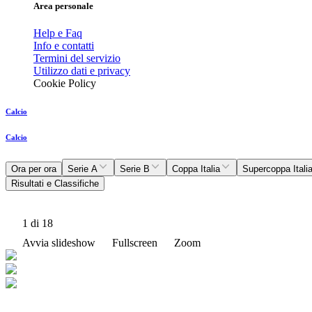
Area personale
Help e Faq
Info e contatti
Termini del servizio
Utilizzo dati e privacy
Cookie Policy
Calcio
Calcio
Ora per ora
Serie A
Serie B
Coppa Italia
Supercoppa Itali
Risultati e Classifiche
1
di 18
Avvia slideshow
Fullscreen
Zoom