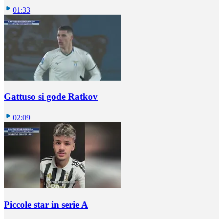
01:33
Gattuso si gode Ratkov
02:09
Piccole star in serie A