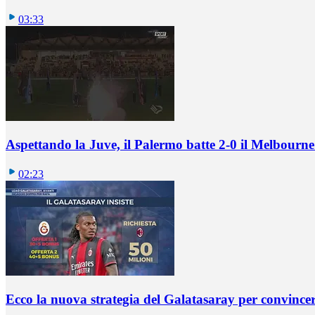
03:33
Aspettando la Juve, il Palermo batte 2-0 il Melbourne
02:23
Ecco la nuova strategia del Galatasaray per convincer