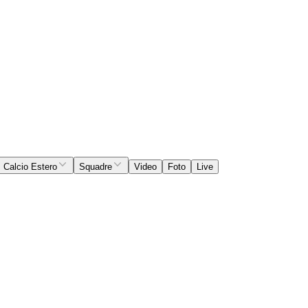
Calcio Estero
Squadre
Video
Foto
Live