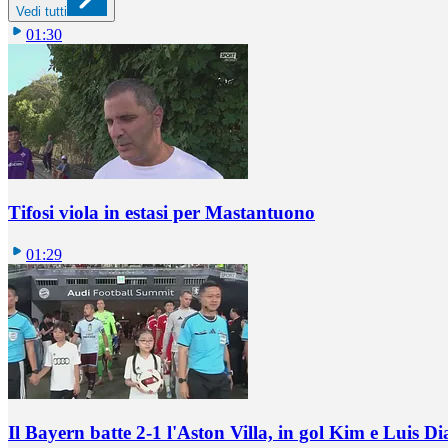
Vedi tutti
01:30
Tifosi viola in estasi per Mastantuono
01:29
Il Bayern batte 2-1 l'Aston Villa, in gol Kim e Luis Di