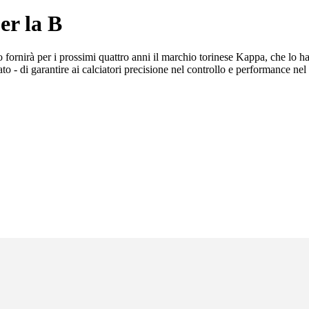
er la B
 fornirà per i prossimi quattro anni il marchio torinese Kappa, che lo h
o - di garantire ai calciatori precisione nel controllo e performance nel 