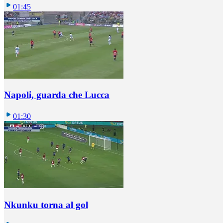
01:45
Napoli, guarda che Lucca
01:30
Nkunku torna al gol