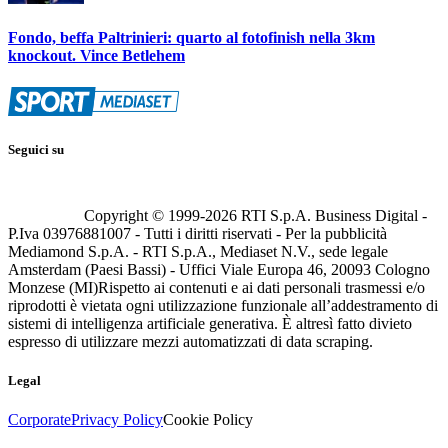
Fondo, beffa Paltrinieri: quarto al fotofinish nella 3km
knockout. Vince Betlehem
Seguici su
Copyright © 1999-
2026
RTI S.p.A. Business Digital -
P.Iva 03976881007 - Tutti i diritti riservati - Per la pubblicità
Mediamond S.p.A. - RTI S.p.A., Mediaset N.V., sede legale
Amsterdam (Paesi Bassi) - Uffici Viale Europa 46, 20093 Cologno
Monzese (MI)
Rispetto ai contenuti e ai dati personali trasmessi e/o
riprodotti è vietata ogni utilizzazione funzionale all’addestramento di
sistemi di intelligenza artificiale generativa. È altresì fatto divieto
espresso di utilizzare mezzi automatizzati di data scraping.
Legal
Corporate
Privacy Policy
Cookie Policy