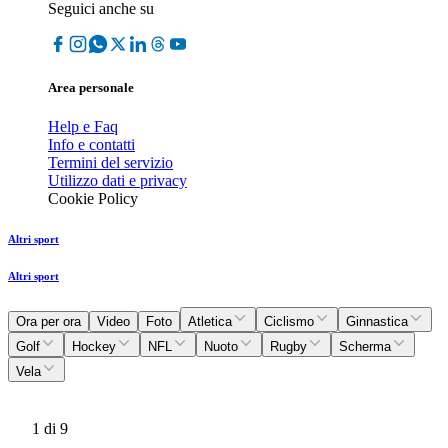
Seguici anche su
Area personale
Help e Faq
Info e contatti
Termini del servizio
Utilizzo dati e privacy
Cookie Policy
Altri sport
Altri sport
Ora per ora
Video
Foto
Atletica
Ciclismo
Ginnastica
Golf
Hockey
NFL
Nuoto
Rugby
Scherma
Vela
1
di 9