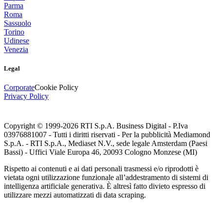
Parma
Roma
Sassuolo
Torino
Udinese
Venezia
Legal
Corporate
Cookie Policy
Privacy Policy
Copyright © 1999-
2026
RTI S.p.A. Business Digital - P.Iva
03976881007 - Tutti i diritti riservati - Per la pubblicità Mediamond
S.p.A. - RTI S.p.A., Mediaset N.V., sede legale Amsterdam (Paesi
Bassi) - Uffici Viale Europa 46, 20093 Cologno Monzese (MI)
Rispetto ai contenuti e ai dati personali trasmessi e/o riprodotti è
vietata ogni utilizzazione funzionale all’addestramento di sistemi di
intelligenza artificiale generativa. È altresì fatto divieto espresso di
utilizzare mezzi automatizzati di data scraping.