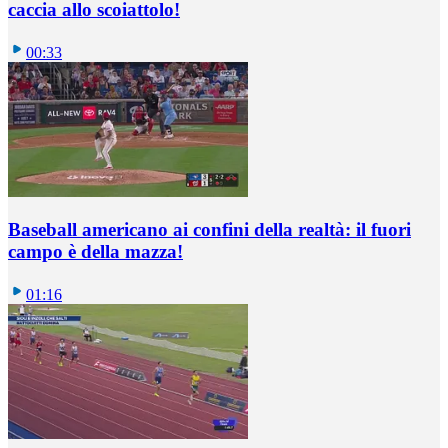
caccia allo scoiattolo!
00:33
Baseball americano ai confini della realtà: il fuori
campo è della mazza!
01:16