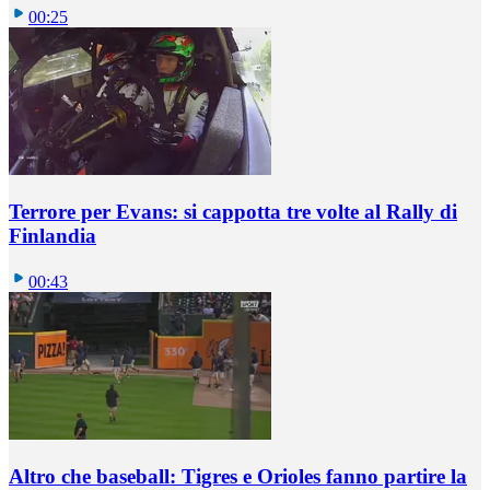
00:25
Terrore per Evans: si cappotta tre volte al Rally di
Finlandia
00:43
Altro che baseball: Tigres e Orioles fanno partire la