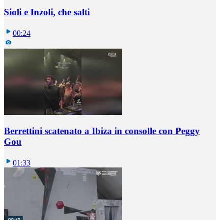
Sioli e Inzoli, che salti
00:24
Berrettini scatenato a Ibiza in consolle con Peggy
Gou
01:33