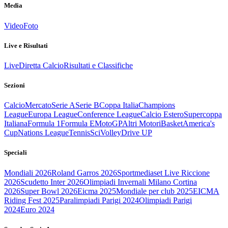
Media
Video
Foto
Live e Risultati
Live
Diretta Calcio
Risultati e Classifiche
Sezioni
Calcio
Mercato
Serie A
Serie B
Coppa Italia
Champions
League
Europa League
Conference League
Calcio Estero
Supercoppa
Italiana
Formula 1
Formula E
MotoGP
Altri Motori
Basket
America's
Cup
Nations League
Tennis
Sci
Volley
Drive UP
Speciali
Mondiali 2026
Roland Garros 2026
Sportmediaset Live Riccione
2026
Scudetto Inter 2026
Olimpiadi Invernali Milano Cortina
2026
Super Bowl 2026
Eicma 2025
Mondiale per club 2025
EICMA
Riding Fest 2025
Paralimpiadi Parigi 2024
Olimpiadi Parigi
2024
Euro 2024