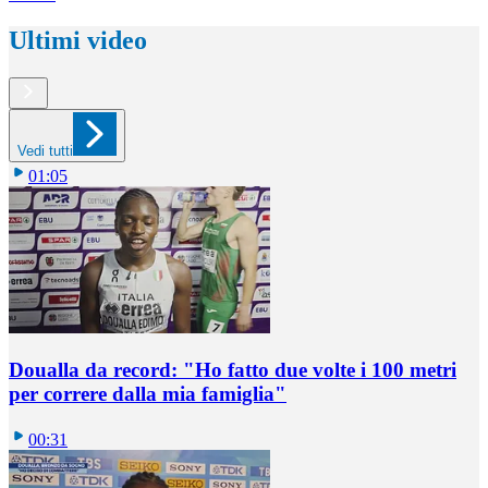
Ultimi video
Vedi tutti
01:05
Doualla da record: "Ho fatto due volte i 100 metri
per correre dalla mia famiglia"
00:31