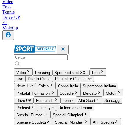
Video
Foto
Tennis
Drive UP
F1
MotoGp
Video
Pressing
Sportmediaset XXL
Foto
Live
Diretta Calcio
Risultati e Classifiche
News Live
Calcio
Coppa Italia
Supercoppa Italiana
Probabili Formazioni
Squadre
Mercato
Motori
Drive UP
Formula E
Tennis
Altri Sport
Sondaggi
Podcast
Lifestyle
Un libro a settimana
Speciali Europei
Speciali Olimpiadi
Speciale Scudetti
Speciali Mondiali
Altri Speciali