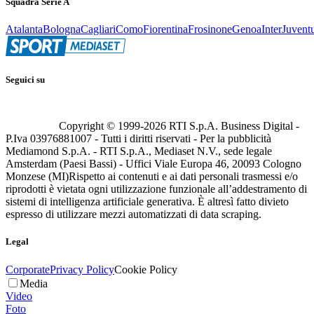
Squadra Serie A
Atalanta
Bologna
Cagliari
Como
Fiorentina
Frosinone
Genoa
Inter
Juvent
Seguici su
Copyright © 1999-
2026
RTI S.p.A. Business Digital -
P.Iva 03976881007 - Tutti i diritti riservati - Per la pubblicità
Mediamond S.p.A. - RTI S.p.A., Mediaset N.V., sede legale
Amsterdam (Paesi Bassi) - Uffici Viale Europa 46, 20093 Cologno
Monzese (MI)
Rispetto ai contenuti e ai dati personali trasmessi e/o
riprodotti è vietata ogni utilizzazione funzionale all’addestramento di
sistemi di intelligenza artificiale generativa. È altresì fatto divieto
espresso di utilizzare mezzi automatizzati di data scraping.
Legal
Corporate
Privacy Policy
Cookie Policy
Media
Video
Foto