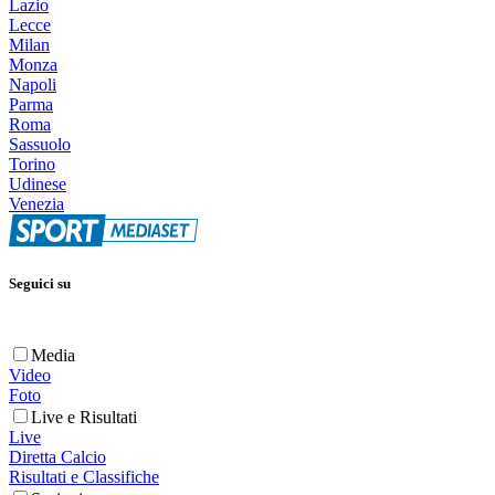
Lazio
Lecce
Milan
Monza
Napoli
Parma
Roma
Sassuolo
Torino
Udinese
Venezia
Seguici su
Media
Video
Foto
Live e Risultati
Live
Diretta Calcio
Risultati e Classifiche