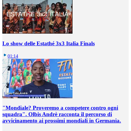
Lo show delle Estathé 3x3 Italia Finals
01:14
"Mondiale? Proveremo a competere contro ogni
squadra". Olbis Andrè racconta il percorso di
avvicinamento ai prossimi mondiali in Germania.