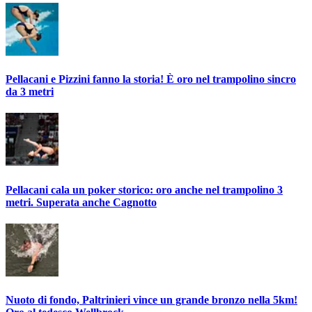
Pellacani e Pizzini fanno la storia! È oro nel trampolino sincro
da 3 metri
Pellacani cala un poker storico: oro anche nel trampolino 3
metri. Superata anche Cagnotto
Nuoto di fondo, Paltrinieri vince un grande bronzo nella 5km!