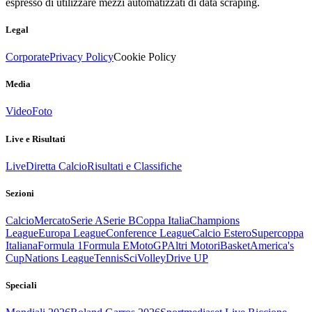
espresso di utilizzare mezzi automatizzati di data scraping.
Legal
Corporate
Privacy Policy
Cookie Policy
Media
Video
Foto
Live e Risultati
Live
Diretta Calcio
Risultati e Classifiche
Sezioni
Calcio
Mercato
Serie A
Serie B
Coppa Italia
Champions
League
Europa League
Conference League
Calcio Estero
Supercoppa
Italiana
Formula 1
Formula E
MotoGP
Altri Motori
Basket
America's
Cup
Nations League
Tennis
Sci
Volley
Drive UP
Speciali