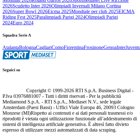
Mondiali 2026
Roland Garros 2026
Sportmediaset Live Riccione
2026
Scudetto Inter 2026
Olimpiadi Invernali Milano Cortina
2026
Super Bowl 2026
Eicma 2025
Mondiale per club 2025
EICMA
Riding Fest 2025
Paralimpiadi Parigi 2024
Olimpiadi Parigi
2024
Euro 2024
Squadra Serie A
Atalanta
Bologna
Cagliari
Como
Fiorentina
Frosinone
Genoa
Inter
Juvent
Seguici su
Copyright © 1999-
2026
RTI S.p.A. Business Digital -
P.Iva 03976881007 - Tutti i diritti riservati - Per la pubblicità
Mediamond S.p.A. - RTI S.p.A., Mediaset N.V., sede legale
Amsterdam (Paesi Bassi) - Uffici Viale Europa 46, 20093 Cologno
Monzese (MI)
Rispetto ai contenuti e ai dati personali trasmessi e/o
riprodotti è vietata ogni utilizzazione funzionale all’addestramento di
sistemi di intelligenza artificiale generativa. È altresì fatto divieto
espresso di utilizzare mezzi automatizzati di data scraping.