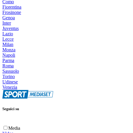
Como
Fiorentina
Frosinone
Genoa
Inter
Juventus
Lazio
Lecce
Milan
Monza
Napoli
Parma
Roma
Sassuolo
Torino
Udinese
Venezia
Seguici su
Media