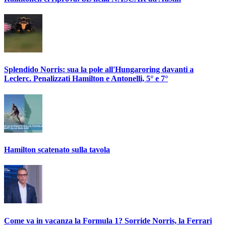
Splendido Norris: sua la pole all'Hungaroring davanti a
Leclerc. Penalizzati Hamilton e Antonelli, 5° e 7°
Hamilton scatenato sulla tavola
Come va in vacanza la Formula 1? Sorride Norris, la Ferrari