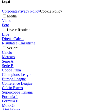
Legal
Corporate
Privacy Policy
Cookie Policy
Media
Video
Foto
Live e Risultati
Live
Diretta Calcio
Risultati e Classifiche
Sezioni
Calcio
Mercato
Serie A
Serie B
Coppa Italia
Champions League
Europa League
Conference League
Calcio Estero
Supercoppa Italiana
Formula 1
Formula E
MotoGP
Altri Motori