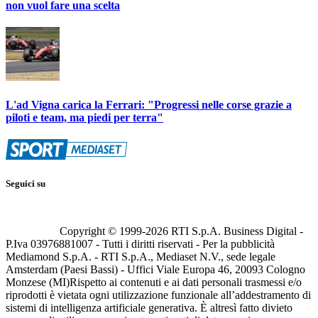
non vuol fare una scelta
L'ad Vigna carica la Ferrari: "Progressi nelle corse grazie a
piloti e team, ma piedi per terra"
Seguici su
Copyright © 1999-
2026
RTI S.p.A. Business Digital -
P.Iva 03976881007 - Tutti i diritti riservati - Per la pubblicità
Mediamond S.p.A. - RTI S.p.A., Mediaset N.V., sede legale
Amsterdam (Paesi Bassi) - Uffici Viale Europa 46, 20093 Cologno
Monzese (MI)
Rispetto ai contenuti e ai dati personali trasmessi e/o
riprodotti è vietata ogni utilizzazione funzionale all’addestramento di
sistemi di intelligenza artificiale generativa. È altresì fatto divieto