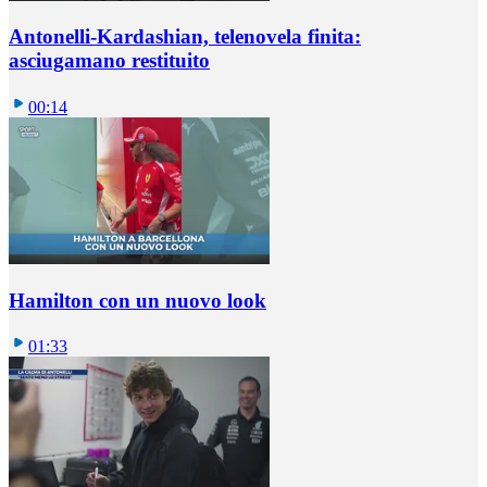
Antonelli-Kardashian, telenovela finita:
asciugamano restituito
00:14
Hamilton con un nuovo look
01:33