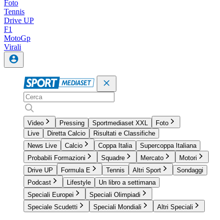
Foto
Tennis
Drive UP
F1
MotoGp
Virali
Video
Pressing
Sportmediaset XXL
Foto
Live
Diretta Calcio
Risultati e Classifiche
News Live
Calcio
Coppa Italia
Supercoppa Italiana
Probabili Formazioni
Squadre
Mercato
Motori
Drive UP
Formula E
Tennis
Altri Sport
Sondaggi
Podcast
Lifestyle
Un libro a settimana
Speciali Europei
Speciali Olimpiadi
Speciale Scudetti
Speciali Mondiali
Altri Speciali