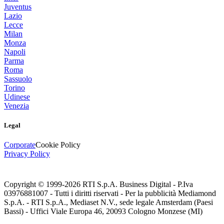
Juventus
Lazio
Lecce
Milan
Monza
Napoli
Parma
Roma
Sassuolo
Torino
Udinese
Venezia
Legal
Corporate
Cookie Policy
Privacy Policy
Copyright © 1999-
2026
RTI S.p.A. Business Digital - P.Iva
03976881007 - Tutti i diritti riservati - Per la pubblicità Mediamond
S.p.A. - RTI S.p.A., Mediaset N.V., sede legale Amsterdam (Paesi
Bassi) - Uffici Viale Europa 46, 20093 Cologno Monzese (MI)