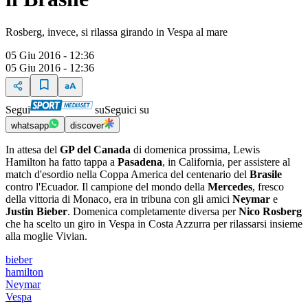
Rosberg, invece, si rilassa girando in Vespa al mare
05 Giu 2016 - 12:36
05 Giu 2016 - 12:36
Segui
su
Seguici su
whatsapp
discover
In attesa del
GP del Canada
di domenica prossima, Lewis
Hamilton ha fatto tappa a
Pasadena
, in California, per assistere al
match d'esordio nella Coppa America del centenario del
Brasile
contro l'Ecuador. Il campione del mondo della
Mercedes
, fresco
della vittoria di Monaco, era in tribuna con gli amici
Neymar
e
Justin Bieber
. Domenica completamente diversa per
Nico Rosberg
che ha scelto un giro in Vespa in Costa Azzurra per rilassarsi insieme
alla moglie Vivian.
bieber
hamilton
Neymar
Vespa