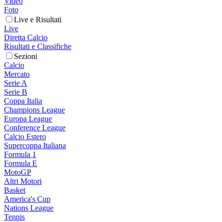
Video
Foto
Live e Risultati
Live
Diretta Calcio
Risultati e Classifiche
Sezioni
Calcio
Mercato
Serie A
Serie B
Coppa Italia
Champions League
Europa League
Conference League
Calcio Estero
Supercoppa Italiana
Formula 1
Formula E
MotoGP
Altri Motori
Basket
America's Cup
Nations League
Tennis