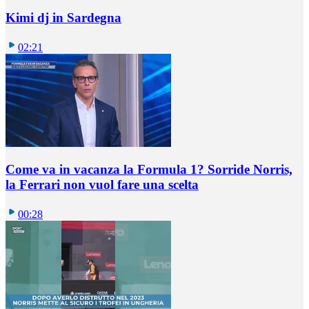
Kimi dj in Sardegna
02:21
Come va in vacanza la Formula 1? Sorride Norris,
la Ferrari non vuol fare una scelta
00:28