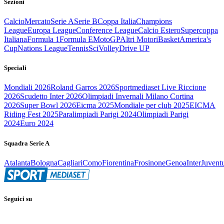
Sezioni
Calcio
Mercato
Serie A
Serie B
Coppa Italia
Champions
League
Europa League
Conference League
Calcio Estero
Supercoppa
Italiana
Formula 1
Formula E
MotoGP
Altri Motori
Basket
America's
Cup
Nations League
Tennis
Sci
Volley
Drive UP
Speciali
Mondiali 2026
Roland Garros 2026
Sportmediaset Live Riccione
2026
Scudetto Inter 2026
Olimpiadi Invernali Milano Cortina
2026
Super Bowl 2026
Eicma 2025
Mondiale per club 2025
EICMA
Riding Fest 2025
Paralimpiadi Parigi 2024
Olimpiadi Parigi
2024
Euro 2024
Squadra Serie A
Atalanta
Bologna
Cagliari
Como
Fiorentina
Frosinone
Genoa
Inter
Juvent
Seguici su