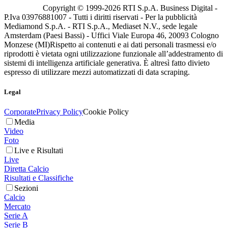
Copyright © 1999-
2026
RTI S.p.A. Business Digital -
P.Iva 03976881007 - Tutti i diritti riservati - Per la pubblicità
Mediamond S.p.A. - RTI S.p.A., Mediaset N.V., sede legale
Amsterdam (Paesi Bassi) - Uffici Viale Europa 46, 20093 Cologno
Monzese (MI)
Rispetto ai contenuti e ai dati personali trasmessi e/o
riprodotti è vietata ogni utilizzazione funzionale all’addestramento di
sistemi di intelligenza artificiale generativa. È altresì fatto divieto
espresso di utilizzare mezzi automatizzati di data scraping.
Legal
Corporate
Privacy Policy
Cookie Policy
Media
Video
Foto
Live e Risultati
Live
Diretta Calcio
Risultati e Classifiche
Sezioni
Calcio
Mercato
Serie A
Serie B