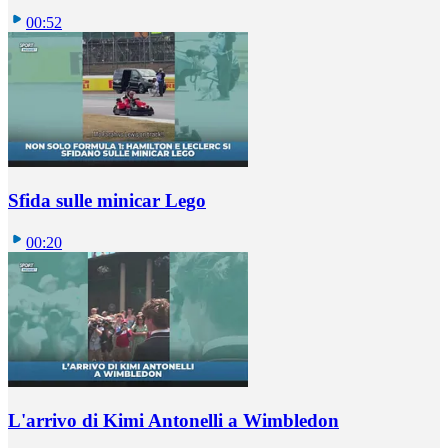
00:52
Sfida sulle minicar Lego
00:20
L'arrivo di Kimi Antonelli a Wimbledon