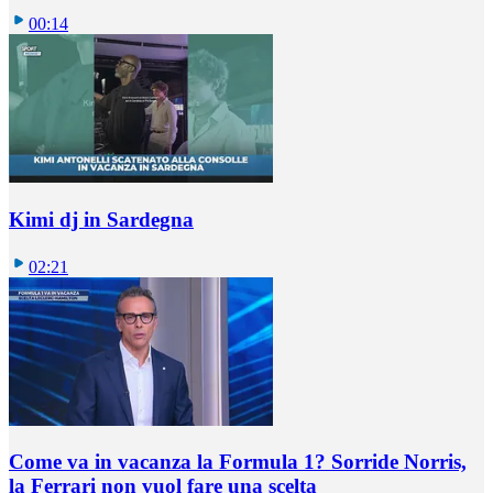
00:14
Kimi dj in Sardegna
02:21
Come va in vacanza la Formula 1? Sorride Norris,
la Ferrari non vuol fare una scelta