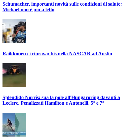
Schumacher, importanti novità sulle condizioni di salute:
Michael non è più a letto
Raikkonen ci riprova: bis nella NASCAR ad Austin
Splendido Norris: sua la pole all'Hungaroring davanti a
Leclerc. Penalizzati Hamilton e Antonelli, 5° e 7°