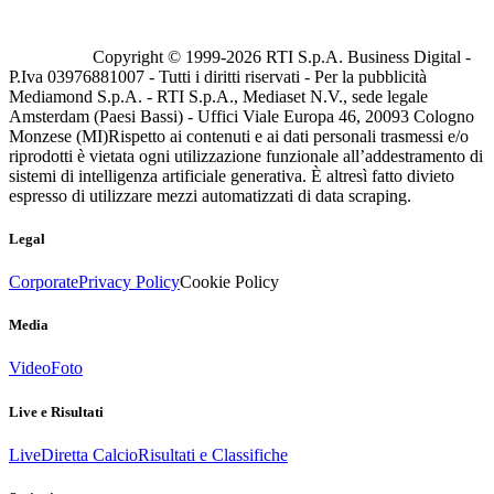
Copyright © 1999-
2026
RTI S.p.A. Business Digital -
P.Iva 03976881007 - Tutti i diritti riservati - Per la pubblicità
Mediamond S.p.A. - RTI S.p.A., Mediaset N.V., sede legale
Amsterdam (Paesi Bassi) - Uffici Viale Europa 46, 20093 Cologno
Monzese (MI)
Rispetto ai contenuti e ai dati personali trasmessi e/o
riprodotti è vietata ogni utilizzazione funzionale all’addestramento di
sistemi di intelligenza artificiale generativa. È altresì fatto divieto
espresso di utilizzare mezzi automatizzati di data scraping.
Legal
Corporate
Privacy Policy
Cookie Policy
Media
Video
Foto
Live e Risultati
Live
Diretta Calcio
Risultati e Classifiche