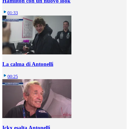
Hamilton con un nuovo look
01:33
La calma di Antonelli
00:25
Ickx esalta Antonelli