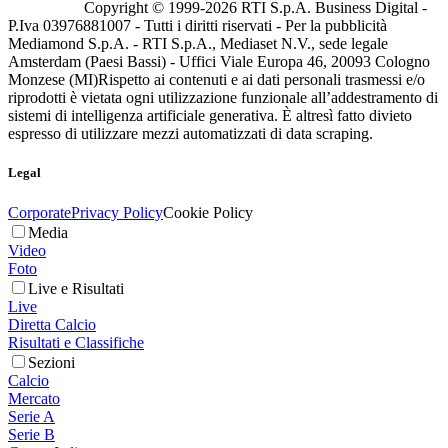
Copyright © 1999-
2026
RTI S.p.A. Business Digital -
P.Iva 03976881007 - Tutti i diritti riservati - Per la pubblicità
Mediamond S.p.A. - RTI S.p.A., Mediaset N.V., sede legale
Amsterdam (Paesi Bassi) - Uffici Viale Europa 46, 20093 Cologno
Monzese (MI)
Rispetto ai contenuti e ai dati personali trasmessi e/o
riprodotti è vietata ogni utilizzazione funzionale all’addestramento di
sistemi di intelligenza artificiale generativa. È altresì fatto divieto
espresso di utilizzare mezzi automatizzati di data scraping.
Legal
Corporate
Privacy Policy
Cookie Policy
Media
Video
Foto
Live e Risultati
Live
Diretta Calcio
Risultati e Classifiche
Sezioni
Calcio
Mercato
Serie A
Serie B