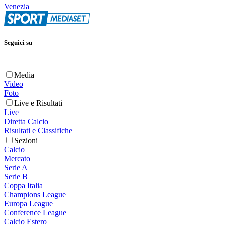
Venezia
Seguici su
Media
Video
Foto
Live e Risultati
Live
Diretta Calcio
Risultati e Classifiche
Sezioni
Calcio
Mercato
Serie A
Serie B
Coppa Italia
Champions League
Europa League
Conference League
Calcio Estero