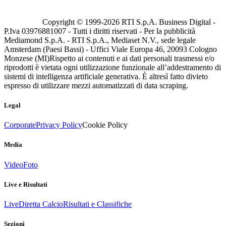
Copyright © 1999-
2026
RTI S.p.A. Business Digital -
P.Iva 03976881007 - Tutti i diritti riservati - Per la pubblicità
Mediamond S.p.A. - RTI S.p.A., Mediaset N.V., sede legale
Amsterdam (Paesi Bassi) - Uffici Viale Europa 46, 20093 Cologno
Monzese (MI)
Rispetto ai contenuti e ai dati personali trasmessi e/o
riprodotti è vietata ogni utilizzazione funzionale all’addestramento di
sistemi di intelligenza artificiale generativa. È altresì fatto divieto
espresso di utilizzare mezzi automatizzati di data scraping.
Legal
Corporate
Privacy Policy
Cookie Policy
Media
Video
Foto
Live e Risultati
Live
Diretta Calcio
Risultati e Classifiche
Sezioni