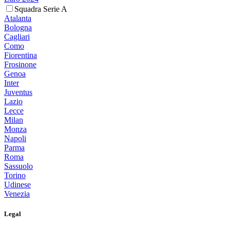
Squadra Serie A
Atalanta
Bologna
Cagliari
Como
Fiorentina
Frosinone
Genoa
Inter
Juventus
Lazio
Lecce
Milan
Monza
Napoli
Parma
Roma
Sassuolo
Torino
Udinese
Venezia
Legal