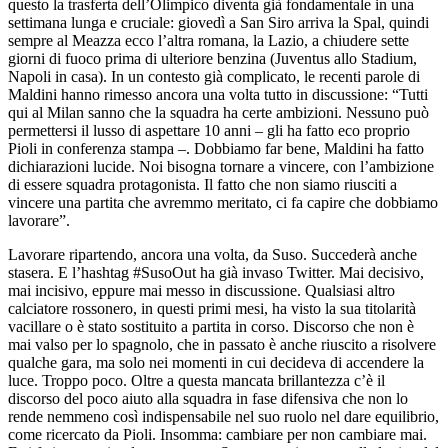
questo la trasferta dell’Olimpico diventa già fondamentale in una
settimana lunga e cruciale: giovedì a San Siro arriva la Spal, quindi
sempre al Meazza ecco l’altra romana, la Lazio, a chiudere sette
giorni di fuoco prima di ulteriore benzina (Juventus allo Stadium,
Napoli in casa). In un contesto già complicato, le recenti parole di
Maldini hanno rimesso ancora una volta tutto in discussione: “Tutti
qui al Milan sanno che la squadra ha certe ambizioni. Nessuno può
permettersi il lusso di aspettare 10 anni – gli ha fatto eco proprio
Pioli in conferenza stampa –. Dobbiamo far bene, Maldini ha fatto
dichiarazioni lucide. Noi bisogna tornare a vincere, con l’ambizione
di essere squadra protagonista. Il fatto che non siamo riusciti a
vincere una partita che avremmo meritato, ci fa capire che dobbiamo
lavorare”.
Lavorare ripartendo, ancora una volta, da Suso. Succederà anche
stasera. E l’hashtag #SusoOut ha già invaso Twitter. Mai decisivo,
mai incisivo, eppure mai messo in discussione. Qualsiasi altro
calciatore rossonero, in questi primi mesi, ha visto la sua titolarità
vacillare o è stato sostituito a partita in corso. Discorso che non è
mai valso per lo spagnolo, che in passato è anche riuscito a risolvere
qualche gara, ma solo nei momenti in cui decideva di accendere la
luce. Troppo poco. Oltre a questa mancata brillantezza c’è il
discorso del poco aiuto alla squadra in fase difensiva che non lo
rende nemmeno così indispensabile nel suo ruolo nel dare equilibrio,
come ricercato da Pioli. Insomma: cambiare per non cambiare mai.