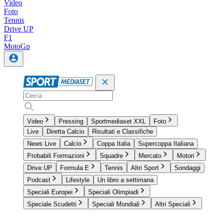
Video
Foto
Tennis
Drive UP
F1
MotoGp
Video
Pressing
Sportmediaset XXL
Foto
Live
Diretta Calcio
Risultati e Classifiche
News Live
Calcio
Coppa Italia
Supercoppa Italiana
Probabili Formazioni
Squadre
Mercato
Motori
Drive UP
Formula E
Tennis
Altri Sport
Sondaggi
Podcast
Lifestyle
Un libro a settimana
Speciali Europei
Speciali Olimpiadi
Speciale Scudetti
Speciali Mondiali
Altri Speciali