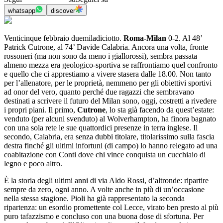
whatsapp
discover
Venticinque febbraio duemiladiciotto.
Roma-Milan
0-2. Al 48’
Patrick Cutrone, al 74’ Davide Calabria. Ancora una volta, fronte
rossoneri (ma non sono da meno i giallorossi), sembra passata
almeno mezza era geologico-sportiva se raffrontiamo quel confronto
e quello che ci apprestiamo a vivere stasera dalle 18.00. Non tanto
per l’allenatore, per le proprietà, nemmeno per gli obiettivi sportivi
ad onor del vero, quanto perché due ragazzi che sembravano
destinati a scrivere il futuro del Milan sono, oggi, costretti a rivedere
i propri piani. Il primo,
Cutrone
, lo sta già facendo da quest’estate:
venduto (per alcuni svenduto) al Wolverhampton, ha finora bagnato
con una sola rete le sue quattordici presenze in terra inglese. Il
secondo, Calabria, era senza dubbi titolare, titolarissimo sulla fascia
destra finché gli ultimi infortuni (di campo) lo hanno relegato ad una
coabitazione con Conti dove chi vince conquista un cucchiaio di
legno e poco altro.
È la storia degli ultimi anni di via Aldo Rossi, d’altronde: ripartire
sempre da zero, ogni anno. A volte anche in più di un’occasione
nella stessa stagione. Pioli ha già rappresentato la seconda
ripartenza: un esordio promettente col Lecce, virato ben presto al più
puro tafazzismo e concluso con una buona dose di sfortuna. Per