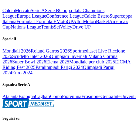
Calcio
Mercato
Serie A
Serie B
Coppa Italia
Champions
League
Europa League
Conference League
Calcio Estero
Supercoppa
Italiana
Formula 1
Formula E
MotoGP
Altri Motori
Basket
America's
Cup
Nations League
Tennis
Sci
Volley
Drive UP
Speciali
Mondiali 2026
Roland Garros 2026
Sportmediaset Live Riccione
2026
Scudetto Inter 2026
Olimpiadi Invernali Milano Cortina
2026
Super Bowl 2026
Eicma 2025
Mondiale per club 2025
EICMA
Riding Fest 2025
Paralimpiadi Parigi 2024
Olimpiadi Parigi
2024
Euro 2024
Squadra Serie A
Atalanta
Bologna
Cagliari
Como
Fiorentina
Frosinone
Genoa
Inter
Juvent
Seguici su