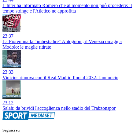
L'Inter ha informato Romero che al momento non può procedere: il
tempo stringe e l'Atletico ne approfitta
23:37
La Fiorentina fa "imbestialire" Antognoni, il Venezia omaggia
Modolo: le maglie ritirate
23:33
Vinicius rinnova con il Real Madrid fino al 2032: l'annuncio
23:12
Salah: da brividi l'accoglienza nello stadio del Trabzonspor
Seguici su