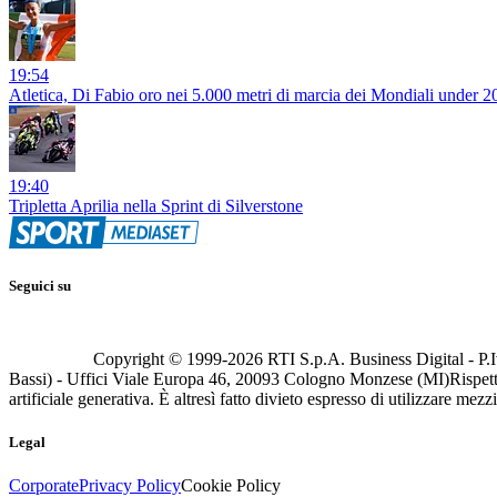
19:54
Atletica, Di Fabio oro nei 5.000 metri di marcia dei Mondiali under 
19:40
Tripletta Aprilia nella Sprint di Silverstone
Seguici su
Copyright © 1999-
2026
RTI S.p.A. Business Digital - P.I
Bassi) - Uffici Viale Europa 46, 20093 Cologno Monzese (MI)
Rispett
artificiale generativa. È altresì fatto divieto espresso di utilizzare mez
Legal
Corporate
Privacy Policy
Cookie Policy