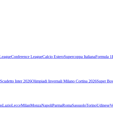
League
Conference League
Calcio Estero
Supercoppa Italiana
Formula 1
Scudetto Inter 2026
Olimpiadi Invernali Milano Cortina 2026
Super Bo
us
Lazio
Lecce
Milan
Monza
Napoli
Parma
Roma
Sassuolo
Torino
Udinese
V