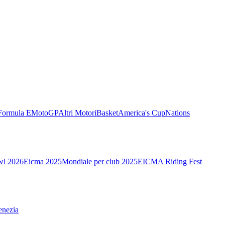
Formula E
MotoGP
Altri Motori
Basket
America's Cup
Nations
wl 2026
Eicma 2025
Mondiale per club 2025
EICMA Riding Fest
enezia