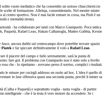
il solito vuoto mediatico che ha consentito un noioso chiacchiericcio
lle scelte di formazione. Alleluja, consentitemelo. Nel mentre mister
a al centro sportivo. Non è mai facile entrare in corsa, ma Pioli è un
sità e mentalità (testa).
a curiosità - ha collaborato per tanti con Marco Giampaolo. Poca tattica
 Piatek, Paquetà, Rafael Leao, Hakan Calhanoglu, Matteo Gabbia, Kessie
e fasce, ancora dubbi sul centrocampo dove potrebbe trovare spazio
e
Piatek
e far spiccare definitivamente il volo a
Rafael Leao
.
vare il piacere del campo e farlo serenamente, sarà la punta di
ento: fare gol. Il problema con Giampaolo non è stato solo a livello
osa che - lo ripetiamo - avevano perso il sorriso, complici i risultati.
endo le misure per cucirgli addosso un ruolo ad hoc. L'idea è quello di
diventare in fase offensiva quasi una seconda punta, perchè il mister sa
à (Calha e Paquetà) e soprattutto voglia - tanta voglia - di partire
o intelligente - che è la testa il vero motore da accendere. Se i