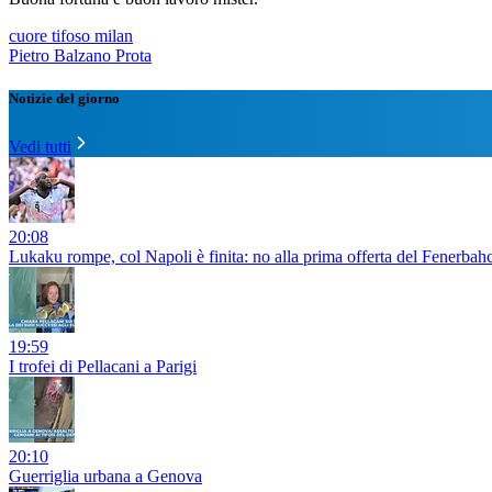
cuore tifoso milan
Pietro Balzano Prota
Notizie del giorno
Vedi tutti
20:08
Lukaku rompe, col Napoli è finita: no alla prima offerta del Fenerbahc
19:59
I trofei di Pellacani a Parigi
20:10
Guerriglia urbana a Genova