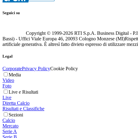
Seguici su
Copyright © 1999-
2026
RTI S.p.A. Business Digital - P.I
Bassi) - Uffici Viale Europa 46, 20093 Cologno Monzese (MI)
Rispett
artificiale generativa. È altresì fatto divieto espresso di utilizzare mez
Legal
Corporate
Privacy Policy
Cookie Policy
Media
Video
Foto
Live e Risultati
Live
Diretta Calcio
Risultati e Classifiche
Sezioni
Calcio
Mercato
Serie A
Serie B