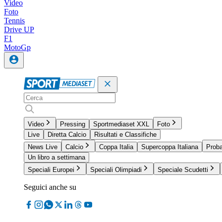
Video
Foto
Tennis
Drive UP
F1
MotoGp
Video
Pressing
Sportmediaset XXL
Foto
Live
Diretta Calcio
Risultati e Classifiche
News Live
Calcio
Coppa Italia
Supercoppa Italiana
Proba
Un libro a settimana
Speciali Europei
Speciali Olimpiadi
Speciale Scudetti
Seguici anche su