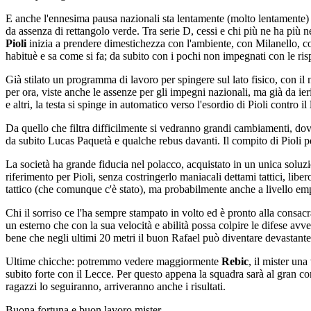
E anche l'ennesima pausa nazionali sta lentamente (molto lentamente) sc
da assenza di rettangolo verde. Tra serie D, cessi e chi più ne ha più 
Pioli
inizia a prendere dimestichezza con l'ambiente, con Milanello, c
habituè e sa come si fa; da subito con i pochi non impegnati con le rispe
Già stilato un programma di lavoro per spingere sul lato fisico, con il
per ora, viste anche le assenze per gli impegni nazionali, ma già da ie
e altri, la testa si spinge in automatico verso l'esordio di Pioli contro il
Da quello che filtra difficilmente si vedranno grandi cambiamenti, d
da subito Lucas Paquetà e qualche rebus davanti. Il compito di Pioli pe
La società ha grande fiducia nel polacco, acquistato in un unica soluzi
riferimento per Pioli, senza costringerlo maniacali dettami tattici, l
tattico (che comunque c'è stato), ma probabilmente anche a livello empat
Chi il sorriso ce l'ha sempre stampato in volto ed è pronto alla consac
un esterno che con la sua velocità e abilità possa colpire le difese avve
bene che negli ultimi 20 metri il buon Rafael può diventare devastante
Ultime chicche: potremmo vedere maggiormente
Rebic
, il mister un
subito forte con il Lecce. Per questo appena la squadra sarà al gran com
ragazzi lo seguiranno, arriveranno anche i risultati.
Buona fortuna e buon lavoro mister.