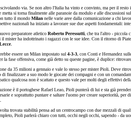
ivolando via. Se non altro l'Italia ha vinto e convinto, ma per il resto 
ne metta si torna finalmente alle paranoie da modulo e alle discussioni su
on tutto il mondo
Milan
nelle varie aree dalla comunicazione a chi lavor
ttive nazionali ha iniziato a lavorare sue due aspetti fondamentali: inten
 nuovo preparatore atletico
Roberto Peressutti
, che tra l'altro - piccol
ri il mister ha indottrinato i ragazzi con le sue idee. Con il ritorno di
Lecce
.
ovrebbe essere un Milan impostato sul
4-3-3
, con Conti e Hernandez sull
r la fase offensiva, come già detto su queste pagine, è duplice: ritrovar
one da 35 milioni a gennaio e vale lo stesso per mister Pioli. Deve ritro
ibero di finalizzare a suo modo le giocate dei compagni e con un comandam
ico qualcosa non è scattato e questo vale per molti degli effettivi della r
razione è il portoghese Rafael Leao, Pioli punterà di lui e sta già prend
rsarie e soprattutto puntare e saltare l'uomo per creare superiorità, per 
.
a volta trovata stabilità pensa ad un centrocampo con due mezzali di qualit
pleto, Pioli parlerà chiaro con tutti, occhi negli occhi, sapendo - da uom