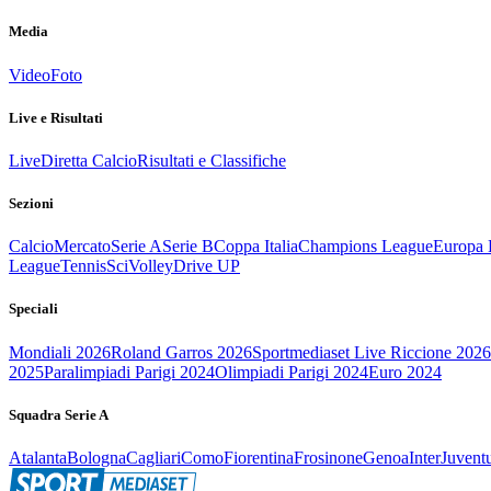
Media
Video
Foto
Live e Risultati
Live
Diretta Calcio
Risultati e Classifiche
Sezioni
Calcio
Mercato
Serie A
Serie B
Coppa Italia
Champions League
Europa 
League
Tennis
Sci
Volley
Drive UP
Speciali
Mondiali 2026
Roland Garros 2026
Sportmediaset Live Riccione 2026
2025
Paralimpiadi Parigi 2024
Olimpiadi Parigi 2024
Euro 2024
Squadra Serie A
Atalanta
Bologna
Cagliari
Como
Fiorentina
Frosinone
Genoa
Inter
Juvent