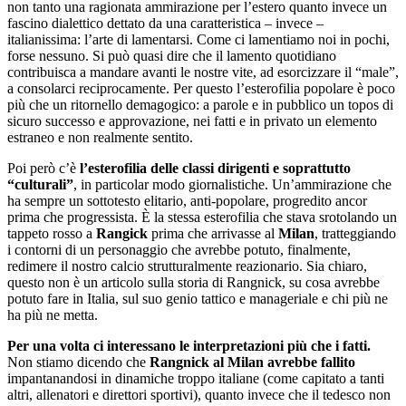
non tanto una ragionata ammirazione per l’estero quanto invece un
fascino dialettico dettato da una caratteristica – invece –
italianissima: l’arte di lamentarsi. Come ci lamentiamo noi in pochi,
forse nessuno. Si può quasi dire che il lamento quotidiano
contribuisca a mandare avanti le nostre vite, ad esorcizzare il “male”,
a consolarci reciprocamente. Per questo l’esterofilia popolare è poco
più che un ritornello demagogico: a parole e in pubblico un topos di
sicuro successo e approvazione, nei fatti e in privato un elemento
estraneo e non realmente sentito.
Poi però c’è
l’esterofilia delle classi dirigenti e soprattutto
“culturali”
, in particolar modo giornalistiche. Un’ammirazione che
ha sempre un sottotesto elitario, anti-popolare, progredito ancor
prima che progressista. È la stessa esterofilia che stava srotolando un
tappeto rosso a
Rangick
prima che arrivasse al
Milan
, tratteggiando
i contorni di un personaggio che avrebbe potuto, finalmente,
redimere il nostro calcio strutturalmente reazionario. Sia chiaro,
questo non è un articolo sulla storia di Rangnick, su cosa avrebbe
potuto fare in Italia, sul suo genio tattico e manageriale e chi più ne
ha più ne metta.
Per una volta ci interessano le interpretazioni più che i fatti.
Non stiamo dicendo che
Rangnick al Milan avrebbe fallito
impantanandosi in dinamiche troppo italiane (come capitato a tanti
altri, allenatori e direttori sportivi), quanto invece che il tedesco non