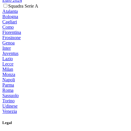
Euro 2024
Squadra Serie A
Atalanta
Bologna
Cagliari
Como
Fiorentina
Frosinone
Genoa
Inter
Juventus
Lazio
Lecce
Milan
Monza
Napoli
Parma
Roma
Sassuolo
Torino
Udinese
Venezia
Legal