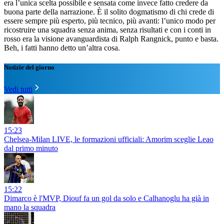
era l’unica scelta possibile e sensata come invece fatto credere da
buona parte della narrazione. È il solito dogmatismo di chi crede di
essere sempre più esperto, più tecnico, più avanti: l’unico modo per
ricostruire una squadra senza anima, senza risultati e con i conti in
rosso era la visione avanguardista di Ralph Rangnick, punto e basta.
Beh, i fatti hanno detto un’altra cosa.
Notizie del giorno
Vedi tutti
15:23
Chelsea-Milan LIVE, le formazioni ufficiali: Amorim sceglie Leao
dal primo minuto
15:22
Dimarco è l'MVP, Diouf fa un gol da solo e Calhanoglu ha già in
mano la squadra