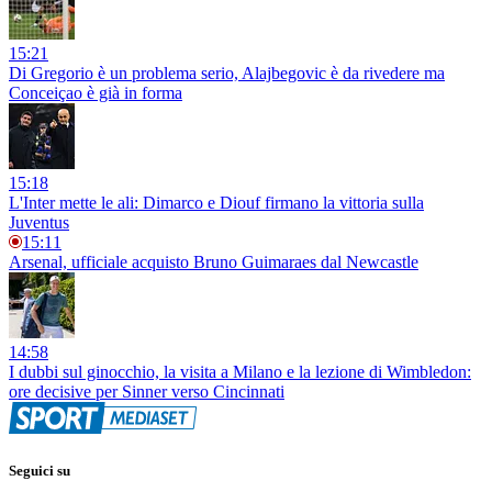
15:21
Di Gregorio è un problema serio, Alajbegovic è da rivedere ma
Conceiçao è già in forma
15:18
L'Inter mette le ali: Dimarco e Diouf firmano la vittoria sulla
Juventus
15:11
Arsenal, ufficiale acquisto Bruno Guimaraes dal Newcastle
14:58
I dubbi sul ginocchio, la visita a Milano e la lezione di Wimbledon:
ore decisive per Sinner verso Cincinnati
Seguici su