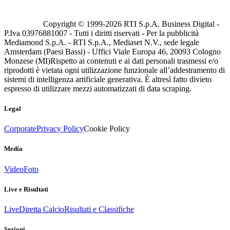
Copyright © 1999-
2026
RTI S.p.A. Business Digital -
P.Iva 03976881007 - Tutti i diritti riservati - Per la pubblicità
Mediamond S.p.A. - RTI S.p.A., Mediaset N.V., sede legale
Amsterdam (Paesi Bassi) - Uffici Viale Europa 46, 20093 Cologno
Monzese (MI)
Rispetto ai contenuti e ai dati personali trasmessi e/o
riprodotti è vietata ogni utilizzazione funzionale all’addestramento di
sistemi di intelligenza artificiale generativa. È altresì fatto divieto
espresso di utilizzare mezzi automatizzati di data scraping.
Legal
Corporate
Privacy Policy
Cookie Policy
Media
Video
Foto
Live e Risultati
Live
Diretta Calcio
Risultati e Classifiche
Sezioni