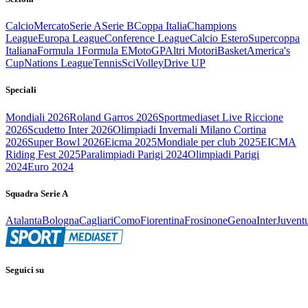
Calcio
Mercato
Serie A
Serie B
Coppa Italia
Champions
League
Europa League
Conference League
Calcio Estero
Supercoppa
Italiana
Formula 1
Formula E
MotoGP
Altri Motori
Basket
America's
Cup
Nations League
Tennis
Sci
Volley
Drive UP
Speciali
Mondiali 2026
Roland Garros 2026
Sportmediaset Live Riccione
2026
Scudetto Inter 2026
Olimpiadi Invernali Milano Cortina
2026
Super Bowl 2026
Eicma 2025
Mondiale per club 2025
EICMA
Riding Fest 2025
Paralimpiadi Parigi 2024
Olimpiadi Parigi
2024
Euro 2024
Squadra Serie A
Atalanta
Bologna
Cagliari
Como
Fiorentina
Frosinone
Genoa
Inter
Juvent
Seguici su