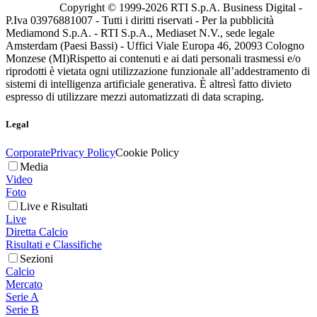
Copyright © 1999-
2026
RTI S.p.A. Business Digital -
P.Iva 03976881007 - Tutti i diritti riservati - Per la pubblicità
Mediamond S.p.A. - RTI S.p.A., Mediaset N.V., sede legale
Amsterdam (Paesi Bassi) - Uffici Viale Europa 46, 20093 Cologno
Monzese (MI)
Rispetto ai contenuti e ai dati personali trasmessi e/o
riprodotti è vietata ogni utilizzazione funzionale all’addestramento di
sistemi di intelligenza artificiale generativa. È altresì fatto divieto
espresso di utilizzare mezzi automatizzati di data scraping.
Legal
Corporate
Privacy Policy
Cookie Policy
Media
Video
Foto
Live e Risultati
Live
Diretta Calcio
Risultati e Classifiche
Sezioni
Calcio
Mercato
Serie A
Serie B