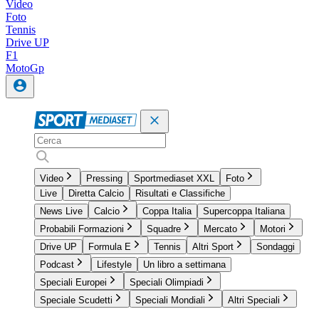
Video
Foto
Tennis
Drive UP
F1
MotoGp
Video
Pressing
Sportmediaset XXL
Foto
Live
Diretta Calcio
Risultati e Classifiche
News Live
Calcio
Coppa Italia
Supercoppa Italiana
Probabili Formazioni
Squadre
Mercato
Motori
Drive UP
Formula E
Tennis
Altri Sport
Sondaggi
Podcast
Lifestyle
Un libro a settimana
Speciali Europei
Speciali Olimpiadi
Speciale Scudetti
Speciali Mondiali
Altri Speciali