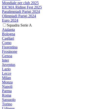
Mondiale per club 2025
EICMA Riding Fest 2025
Paralimpiadi Parigi 2024
Olimpiadi Parigi 2024
Euro 2024
Squadra Serie A
Atalanta
Bologna
Cagliari
Como
Fiorentina
Frosinone
Genoa
Inter
Juventus
Lazio
Lecce
Milan
Monza
Napoli
Parma
Roma
Sassuolo
Torino
Udinese