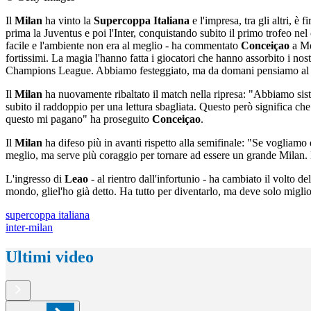
Il
Milan
ha vinto la
Supercoppa Italiana
e l'impresa, tra gli altri, è
prima la Juventus e poi l'Inter, conquistando subito il primo trofeo nel
facile e l'ambiente non era al meglio - ha commentato
Conceiçao
a Me
fortissimi. La magia l'hanno fatta i giocatori che hanno assorbito i 
Champions League. Abbiamo festeggiato, ma da domani pensiamo al 
Il
Milan
ha nuovamente ribaltato il match nella ripresa: "Abbiamo sis
subito il raddoppio per una lettura sbagliata. Questo però significa che
questo mi pagano" ha proseguito
Conceiçao
.
Il
Milan
ha difeso più in avanti rispetto alla semifinale: "Se vogliamo
meglio, ma serve più coraggio per tornare ad essere un grande Milan.
L'ingresso di
Leao
- al rientro dall'infortunio - ha cambiato il volt
mondo, gliel'ho già detto. Ha tutto per diventarlo, ma deve solo miglior
supercoppa italiana
inter-milan
Ultimi video