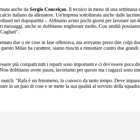
 firmata anche da
Sergio Conceiçao
. Il tecnico in meno di una settimana 
 calcio italiano da allenatore. Un'impresa sottolineata anche dalle lacri
diaset nel dopopartita -. Abbiamo avuto pochi giorni per lavorare sui d
nostri messaggi, anche se dobbiamo migliorare molto. Con umiltà possiam
Cagliari".
temato due o tre cose in fase offensiva, ma avevamo preso due colpi du
 questo Milan ha carattere, siamo riusciti a rimontare contro due grandi s
 essere più compatti tutti i reparti sono importanti e ci dev'essere poca
 Non dobbiamo avere paura, lavoriamo per questo ma i ragazzi sono inte
o del match: "Rafa è un fenomeno, lo conosco da tanto tempo. Deve impara
are in un paio di cose e se mette la sua qualità al servizio della squadra