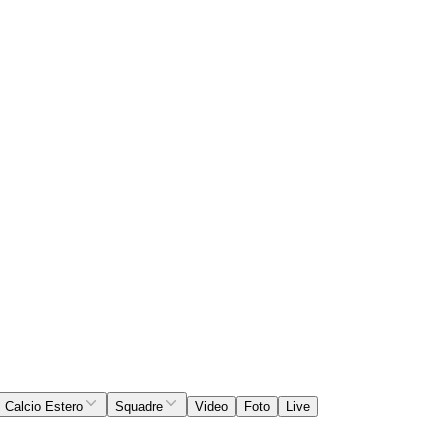
Calcio Estero
Squadre
Video
Foto
Live