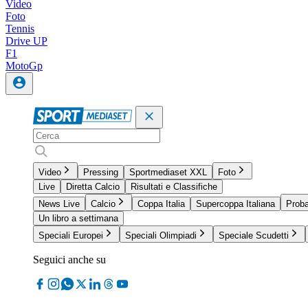
Video
Foto
Tennis
Drive UP
F1
MotoGp
Video
Pressing
Sportmediaset XXL
Foto
Live
Diretta Calcio
Risultati e Classifiche
News Live
Calcio
Coppa Italia
Supercoppa Italiana
Proba
Un libro a settimana
Speciali Europei
Speciali Olimpiadi
Speciale Scudetti
Seguici anche su