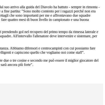
dal suo arrivo alla guida del Diavolo ha battuto - sempre in rimonta -
me a fine partita: "Sono molto contento per i ragazzi perché non era
ettagli che sono importanti per me e affrontavano due squadre
o fare quattro mesi di buon livello in campionato e una buona
ri prendendo gol nel recupero del primo tempo da rimessa laterale e
quadre. All'intervallo l'allenatore deve intervenire e sistemare, per
 distanza. Abbiamo difensori e centrocampisti con cui possiamo fare
lligenti e capiscono quello che vogliamo noi come staff".
re due o tre cosine e secondo me può essere il miglior giocatore del
 sarà ancora più forte".