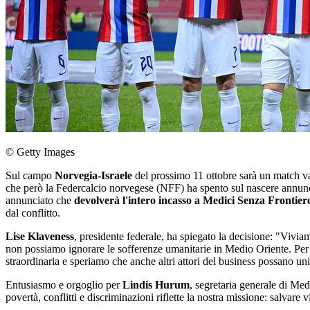
© Getty Images
Sul campo
Norvegia-Israele
del prossimo 11 ottobre sarà un match va
che però la Federcalcio norvegese (NFF) ha spento sul nascere annunciand
annunciato che
devolverà l'intero incasso a Medici Senza Frontier
dal conflitto.
Lise
Klaveness
, presidente federale, ha spiegato la decisione: "Vi
non possiamo ignorare le sofferenze umanitarie in Medio Oriente. Per 
straordinaria e speriamo che anche altri attori del business possano un
Entusiasmo e orgoglio per
Lindis
Hurum
, segretaria generale di Med
povertà, conflitti e discriminazioni riflette la nostra missione: salvare 