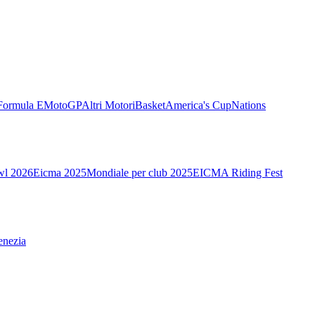
Formula E
MotoGP
Altri Motori
Basket
America's Cup
Nations
wl 2026
Eicma 2025
Mondiale per club 2025
EICMA Riding Fest
enezia