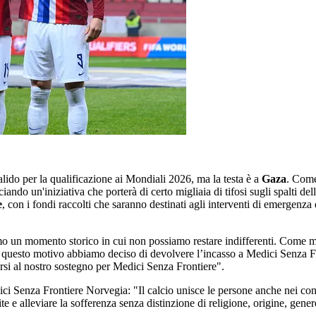
lido per la qualificazione ai Mondiali 2026, ma la testa è a
Gaza
. Come
o un'iniziativa che porterà di certo migliaia di tifosi sugli spalti dell
e
, con i fondi raccolti che saranno destinati agli interventi di emergenza
viamo un momento storico in cui non possiamo restare indifferenti. Com
questo motivo abbiamo deciso di devolvere l’incasso a Medici Senza Fro
irsi al nostro sostegno per Medici Senza Frontiere".
ici Senza Frontiere Norvegia: "Il calcio unisce le persone anche nei con
vite e alleviare la sofferenza senza distinzione di religione, origine, gener