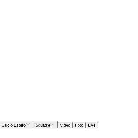
Calcio Estero
Squadre
Video
Foto
Live