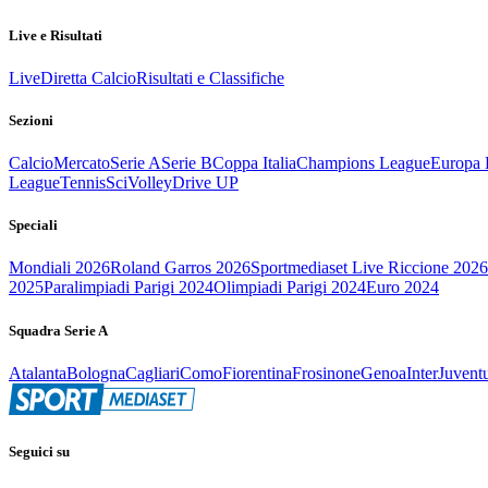
Live e Risultati
Live
Diretta Calcio
Risultati e Classifiche
Sezioni
Calcio
Mercato
Serie A
Serie B
Coppa Italia
Champions League
Europa 
League
Tennis
Sci
Volley
Drive UP
Speciali
Mondiali 2026
Roland Garros 2026
Sportmediaset Live Riccione 2026
2025
Paralimpiadi Parigi 2024
Olimpiadi Parigi 2024
Euro 2024
Squadra Serie A
Atalanta
Bologna
Cagliari
Como
Fiorentina
Frosinone
Genoa
Inter
Juvent
Seguici su