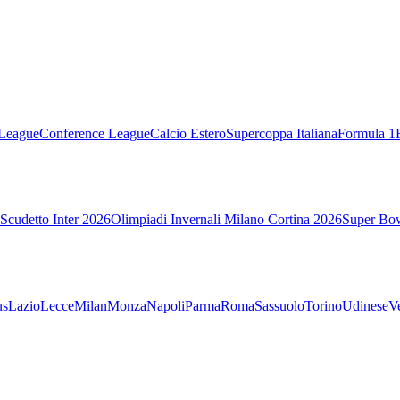
League
Conference League
Calcio Estero
Supercoppa Italiana
Formula 1
Scudetto Inter 2026
Olimpiadi Invernali Milano Cortina 2026
Super Bo
us
Lazio
Lecce
Milan
Monza
Napoli
Parma
Roma
Sassuolo
Torino
Udinese
V