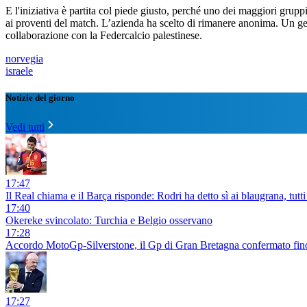
E l'iniziativa è partita col piede giusto, perché uno dei maggiori grup
ai proventi del match. L’azienda ha scelto di rimanere anonima. Un ges
collaborazione con la Federcalcio palestinese.
norvegia
israele
Notizie del giorno
Vedi tutti
17:47
Il Real chiama e il Barça risponde: Rodri ha detto sì ai blaugrana, tutti 
17:40
Okereke svincolato: Turchia e Belgio osservano
17:28
Accordo MotoGp-Silverstone, il Gp di Gran Bretagna confermato fin
17:27