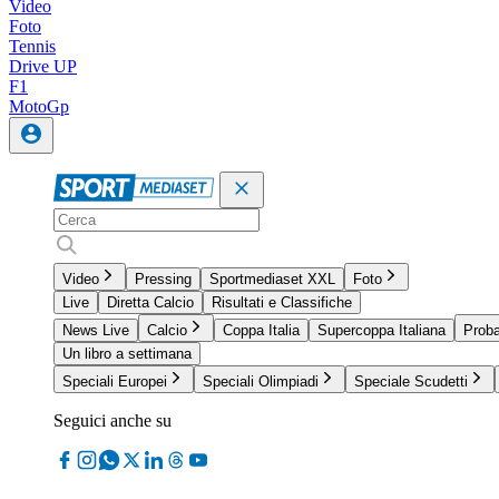
Video
Foto
Tennis
Drive UP
F1
MotoGp
Video
Pressing
Sportmediaset XXL
Foto
Live
Diretta Calcio
Risultati e Classifiche
News Live
Calcio
Coppa Italia
Supercoppa Italiana
Proba
Un libro a settimana
Speciali Europei
Speciali Olimpiadi
Speciale Scudetti
Seguici anche su