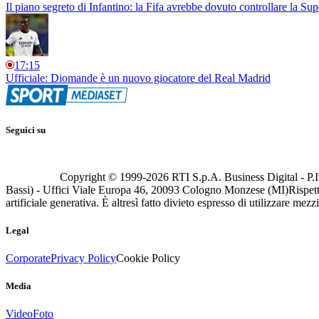
Il piano segreto di Infantino: la Fifa avrebbe dovuto controllare la Su
17:15
Ufficiale: Diomande è un nuovo giocatore del Real Madrid
Seguici su
Copyright © 1999-
2026
RTI S.p.A. Business Digital - P.I
Bassi) - Uffici Viale Europa 46, 20093 Cologno Monzese (MI)
Rispett
artificiale generativa. È altresì fatto divieto espresso di utilizzare mez
Legal
Corporate
Privacy Policy
Cookie Policy
Media
Video
Foto