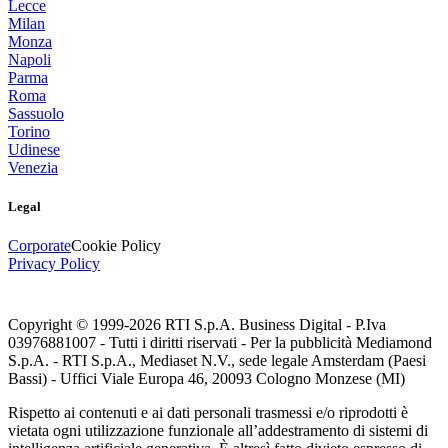
Lecce
Milan
Monza
Napoli
Parma
Roma
Sassuolo
Torino
Udinese
Venezia
Legal
Corporate
Cookie Policy
Privacy Policy
Copyright © 1999-
2026
RTI S.p.A. Business Digital - P.Iva
03976881007 - Tutti i diritti riservati - Per la pubblicità Mediamond
S.p.A. - RTI S.p.A., Mediaset N.V., sede legale Amsterdam (Paesi
Bassi) - Uffici Viale Europa 46, 20093 Cologno Monzese (MI)
Rispetto ai contenuti e ai dati personali trasmessi e/o riprodotti è
vietata ogni utilizzazione funzionale all’addestramento di sistemi di