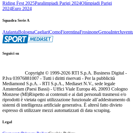
Riding Fest 2025
Paralimpiadi Parigi 2024
Olimpiadi Parigi
2024
Euro 2024
Squadra Serie A
Atalanta
Bologna
Cagliari
Como
Fiorentina
Frosinone
Genoa
Inter
Juvent
Seguici su
Copyright © 1999-
2026
RTI S.p.A. Business Digital -
P.Iva 03976881007 - Tutti i diritti riservati - Per la pubblicità
Mediamond S.p.A. - RTI S.p.A., Mediaset N.V., sede legale
Amsterdam (Paesi Bassi) - Uffici Viale Europa 46, 20093 Cologno
Monzese (MI)
Rispetto ai contenuti e ai dati personali trasmessi e/o
riprodotti è vietata ogni utilizzazione funzionale all’addestramento di
sistemi di intelligenza artificiale generativa. È altresì fatto divieto
espresso di utilizzare mezzi automatizzati di data scraping.
Legal