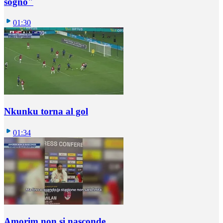
sogno"
01:30
Nkunku torna al gol
01:34
Amorim non si nasconde