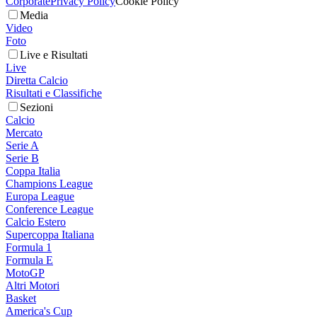
Corporate
Privacy Policy
Cookie Policy
Media
Video
Foto
Live e Risultati
Live
Diretta Calcio
Risultati e Classifiche
Sezioni
Calcio
Mercato
Serie A
Serie B
Coppa Italia
Champions League
Europa League
Conference League
Calcio Estero
Supercoppa Italiana
Formula 1
Formula E
MotoGP
Altri Motori
Basket
America's Cup