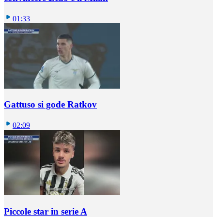
01:33
Gattuso si gode Ratkov
02:09
Piccole star in serie A