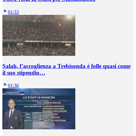
01:33
Salah, l’accoglienza a Trebisonda è folle quasi come
il suo stipendio…
01:36