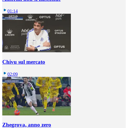
01:14
Chivu sul mercato
02:09
Zhegrova, anno zero