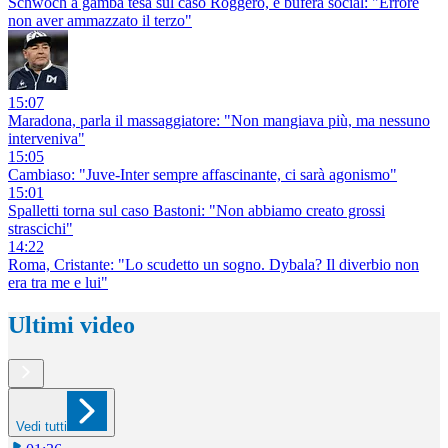
Schwoch a gamba tesa sul caso Roggero, è bufera social: "Errore
non aver ammazzato il terzo"
15:07
Maradona, parla il massaggiatore: "Non mangiava più, ma nessuno
interveniva"
15:05
Cambiaso: "Juve-Inter sempre affascinante, ci sarà agonismo"
15:01
Spalletti torna sul caso Bastoni: "Non abbiamo creato grossi
strascichi"
14:22
Roma, Cristante: "Lo scudetto un sogno. Dybala? Il diverbio non
era tra me e lui"
Ultimi video
Vedi tutti