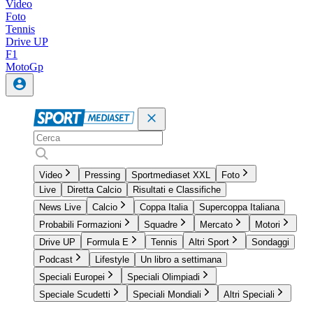
Video
Foto
Tennis
Drive UP
F1
MotoGp
Video
Pressing
Sportmediaset XXL
Foto
Live
Diretta Calcio
Risultati e Classifiche
News Live
Calcio
Coppa Italia
Supercoppa Italiana
Probabili Formazioni
Squadre
Mercato
Motori
Drive UP
Formula E
Tennis
Altri Sport
Sondaggi
Podcast
Lifestyle
Un libro a settimana
Speciali Europei
Speciali Olimpiadi
Speciale Scudetti
Speciali Mondiali
Altri Speciali