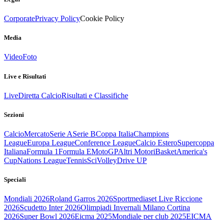
Corporate
Privacy Policy
Cookie Policy
Media
Video
Foto
Live e Risultati
Live
Diretta Calcio
Risultati e Classifiche
Sezioni
Calcio
Mercato
Serie A
Serie B
Coppa Italia
Champions
League
Europa League
Conference League
Calcio Estero
Supercoppa
Italiana
Formula 1
Formula E
MotoGP
Altri Motori
Basket
America's
Cup
Nations League
Tennis
Sci
Volley
Drive UP
Speciali
Mondiali 2026
Roland Garros 2026
Sportmediaset Live Riccione
2026
Scudetto Inter 2026
Olimpiadi Invernali Milano Cortina
2026
Super Bowl 2026
Eicma 2025
Mondiale per club 2025
EICMA