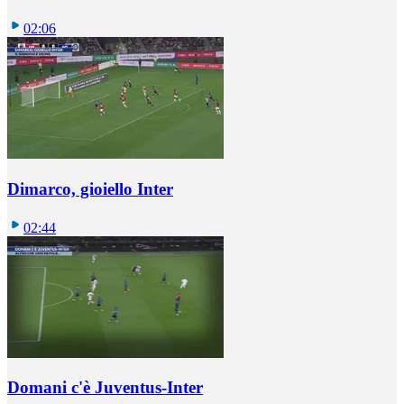
02:06
Dimarco, gioiello Inter
02:44
Domani c'è Juventus-Inter