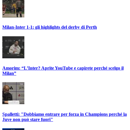
Milan-Inter 1-1: gli highlights del derby di Perth
Amorim: “L’Inter? Aprite YouTube e capirete perché scelgo il
Milan”
Spalletti: "Dobbiamo entrare per forza in Champions perché la
Juve non può stare fuori"