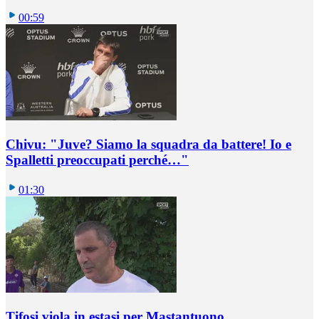
00:59
Chivu: "Juve? Siamo la squadra da battere! Io e
Spalletti preoccupati perché…"
01:30
Tifosi viola in estasi per Mastantuono