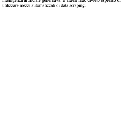
intelligenza artificiale generativa. È altresì fatto divieto espresso di
utilizzare mezzi automatizzati di data scraping.