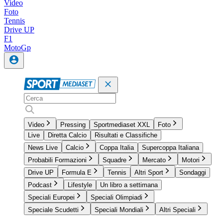
Video
Foto
Tennis
Drive UP
F1
MotoGp
Video
Pressing
Sportmediaset XXL
Foto
Live
Diretta Calcio
Risultati e Classifiche
News Live
Calcio
Coppa Italia
Supercoppa Italiana
Probabili Formazioni
Squadre
Mercato
Motori
Drive UP
Formula E
Tennis
Altri Sport
Sondaggi
Podcast
Lifestyle
Un libro a settimana
Speciali Europei
Speciali Olimpiadi
Speciale Scudetti
Speciali Mondiali
Altri Speciali