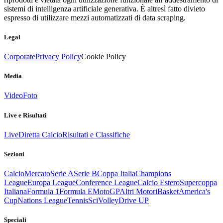
sistemi di intelligenza artificiale generativa. È altresì fatto divieto
espresso di utilizzare mezzi automatizzati di data scraping.
Legal
Corporate
Privacy Policy
Cookie Policy
Media
Video
Foto
Live e Risultati
Live
Diretta Calcio
Risultati e Classifiche
Sezioni
Calcio
Mercato
Serie A
Serie B
Coppa Italia
Champions
League
Europa League
Conference League
Calcio Estero
Supercoppa
Italiana
Formula 1
Formula E
MotoGP
Altri Motori
Basket
America's
Cup
Nations League
Tennis
Sci
Volley
Drive UP
Speciali