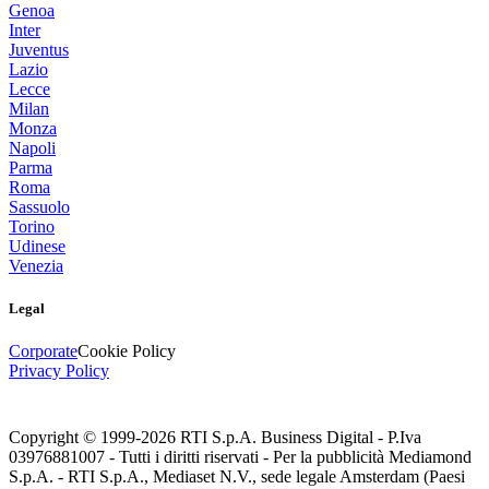
Genoa
Inter
Juventus
Lazio
Lecce
Milan
Monza
Napoli
Parma
Roma
Sassuolo
Torino
Udinese
Venezia
Legal
Corporate
Cookie Policy
Privacy Policy
Copyright © 1999-
2026
RTI S.p.A. Business Digital - P.Iva
03976881007 - Tutti i diritti riservati - Per la pubblicità Mediamond
S.p.A. - RTI S.p.A., Mediaset N.V., sede legale Amsterdam (Paesi