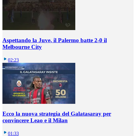
Aspettando la Juve, il Palermo batte 2-0 il
Melbourne City
02:23
Ecco la nuova strategia del Galatasaray per
convincere Leao e il Milan
01:33