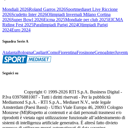
Mondiali 2026
Roland Garros 2026
Sportmediaset Live Riccione
2026
Scudetto Inter 2026
Olimpiadi Invernali Milano Cortina
2026
Super Bowl 2026
Eicma 2025
Mondiale per club 2025
EICMA
Riding Fest 2025
Paralimpiadi Parigi 2024
Olimpiadi Parigi
2024
Euro 2024
Squadra Serie A
Atalanta
Bologna
Cagliari
Como
Fiorentina
Frosinone
Genoa
Inter
Juvent
Seguici su
Copyright © 1999-
2026
RTI S.p.A. Business Digital -
P.Iva 03976881007 - Tutti i diritti riservati - Per la pubblicità
Mediamond S.p.A. - RTI S.p.A., Mediaset N.V., sede legale
Amsterdam (Paesi Bassi) - Uffici Viale Europa 46, 20093 Cologno
Monzese (MI)
Rispetto ai contenuti e ai dati personali trasmessi e/o
riprodotti è vietata ogni utilizzazione funzionale all’addestramento di
sistemi di intelligenza artificiale generativa. È altresì fatto divieto
espresso di utilizzare mezzi automatizzati di data scraping.