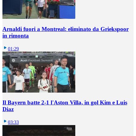
Arnaldi fuori a Montreal: eliminato da Griekspoor
in rimonta
01:29
Il Bayern batte 2-1 l'Aston Villa, in gol Kim e Luis
Diaz
03:33