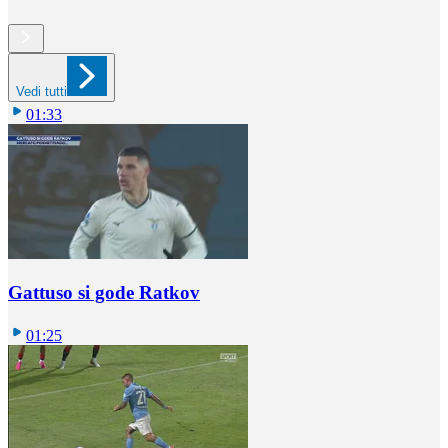
Vedi tutti
01:33
Gattuso si gode Ratkov
01:25