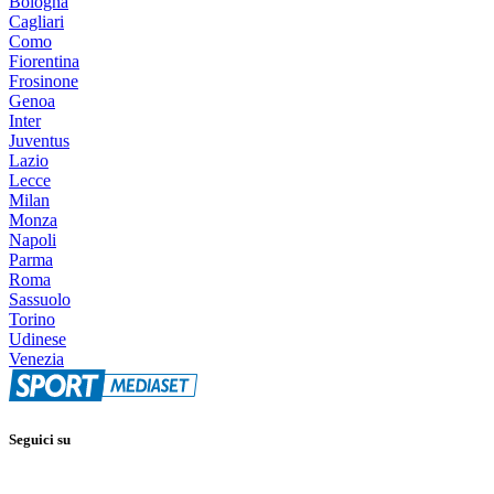
Bologna
Cagliari
Como
Fiorentina
Frosinone
Genoa
Inter
Juventus
Lazio
Lecce
Milan
Monza
Napoli
Parma
Roma
Sassuolo
Torino
Udinese
Venezia
Seguici su