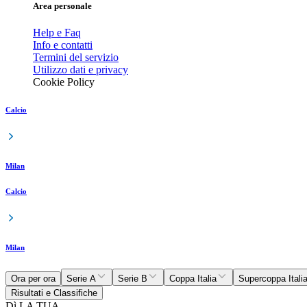
Area personale
Help e Faq
Info e contatti
Termini del servizio
Utilizzo dati e privacy
Cookie Policy
Calcio
Milan
Calcio
Milan
Ora per ora
Serie A
Serie B
Coppa Italia
Supercoppa Itali
Risultati e Classifiche
Dì LA TUA