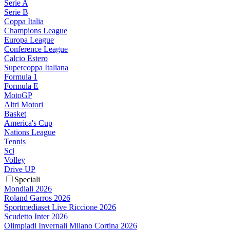
Serie A
Serie B
Coppa Italia
Champions League
Europa League
Conference League
Calcio Estero
Supercoppa Italiana
Formula 1
Formula E
MotoGP
Altri Motori
Basket
America's Cup
Nations League
Tennis
Sci
Volley
Drive UP
Speciali
Mondiali 2026
Roland Garros 2026
Sportmediaset Live Riccione 2026
Scudetto Inter 2026
Olimpiadi Invernali Milano Cortina 2026