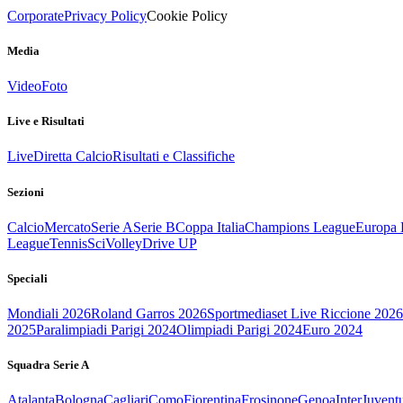
Corporate
Privacy Policy
Cookie Policy
Media
Video
Foto
Live e Risultati
Live
Diretta Calcio
Risultati e Classifiche
Sezioni
Calcio
Mercato
Serie A
Serie B
Coppa Italia
Champions League
Europa 
League
Tennis
Sci
Volley
Drive UP
Speciali
Mondiali 2026
Roland Garros 2026
Sportmediaset Live Riccione 2026
2025
Paralimpiadi Parigi 2024
Olimpiadi Parigi 2024
Euro 2024
Squadra Serie A
Atalanta
Bologna
Cagliari
Como
Fiorentina
Frosinone
Genoa
Inter
Juvent