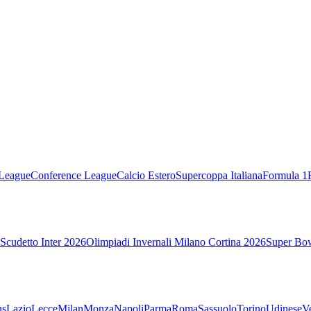
League
Conference League
Calcio Estero
Supercoppa Italiana
Formula 1
Scudetto Inter 2026
Olimpiadi Invernali Milano Cortina 2026
Super Bo
us
Lazio
Lecce
Milan
Monza
Napoli
Parma
Roma
Sassuolo
Torino
Udinese
V