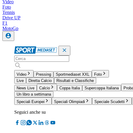
Video
Foto
Tennis
Drive UP
F1
MotoGp
Video
Pressing
Sportmediaset XXL
Foto
Live
Diretta Calcio
Risultati e Classifiche
News Live
Calcio
Coppa Italia
Supercoppa Italiana
Proba
Un libro a settimana
Speciali Europei
Speciali Olimpiadi
Speciale Scudetti
Seguici anche su