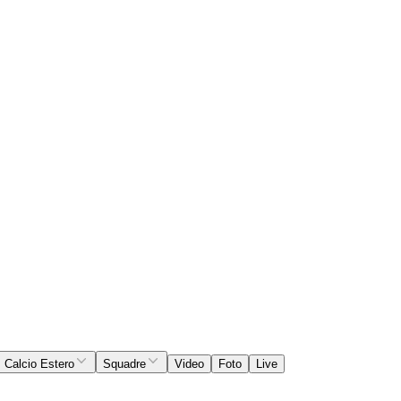
Calcio Estero
Squadre
Video
Foto
Live