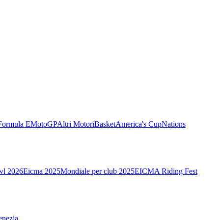
Formula E
MotoGP
Altri Motori
Basket
America's Cup
Nations
wl 2026
Eicma 2025
Mondiale per club 2025
EICMA Riding Fest
enezia