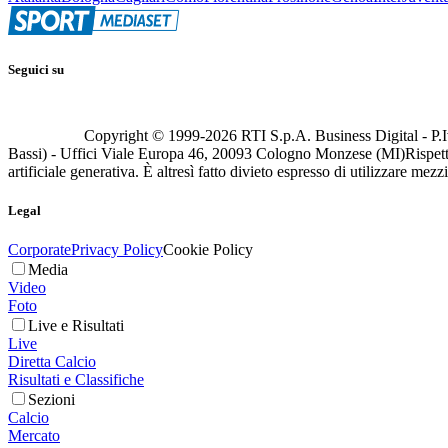
Seguici su
Copyright © 1999-
2026
RTI S.p.A. Business Digital - P.I
Bassi) - Uffici Viale Europa 46, 20093 Cologno Monzese (MI)
Rispett
artificiale generativa. È altresì fatto divieto espresso di utilizzare mez
Legal
Corporate
Privacy Policy
Cookie Policy
Media
Video
Foto
Live e Risultati
Live
Diretta Calcio
Risultati e Classifiche
Sezioni
Calcio
Mercato